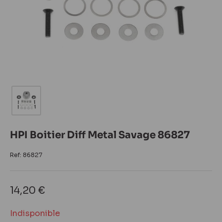
HPI Boitier Diff Metal Savage 86827
Ref:
86827
Prix
14,20 €
réduit
Indisponible