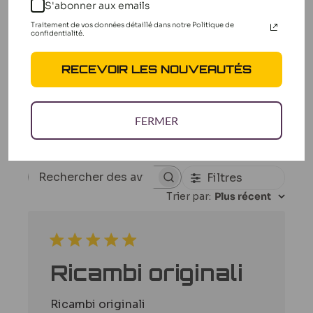
S'abonner aux emails
2
0
Traitement de vos données détaillé dans notre Politique de
confidentialité.
1
0
RECEVOIR LES NOUVEAUTÉS
Écrire un avis
FERMER
Filtres
Rechercher
Trier par
:
Plus récent
des
avis
Ricambi originali
Ricambi originali