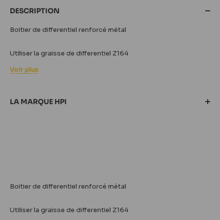
DESCRIPTION
Boitier de differentiel renforcé métal
Utiliser la graisse de differentiel Z164
Voir plus
LA MARQUE HPI
Boitier de differentiel renforcé métal
Découvrez les
véhicules radiocommandés
& accessoires RC
Utiliser la graisse de differentiel Z164
de la
marque HPI
! En proposant des
pièces de modélisme