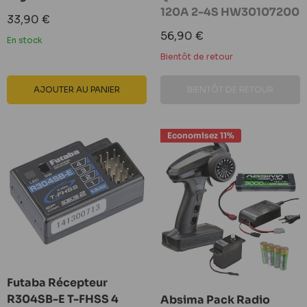
120A 2-4S HW30107200
Prix
33,90 €
réduit
Prix
56,90 €
En stock
réduit
Bientôt de retour
AJOUTER AU PANIER
BIENTÔT DE RETOUR
Economisez 11%
Futaba Récepteur
R304SB-E T-FHSS 4
Absima Pack Radio