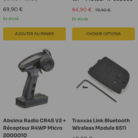
Prix
69,90 €
Prix
64,90 €
Prix
79,90 €
réduit
réduit
normal
En stock
En stock
AJOUTER AU PANIER
CHOISIR OPTIONS
Absima Radio CR4S V2 +
Traxxas Link Bluetooth
Récepteur R4WP Micro
Wireless Module 6511
2000010