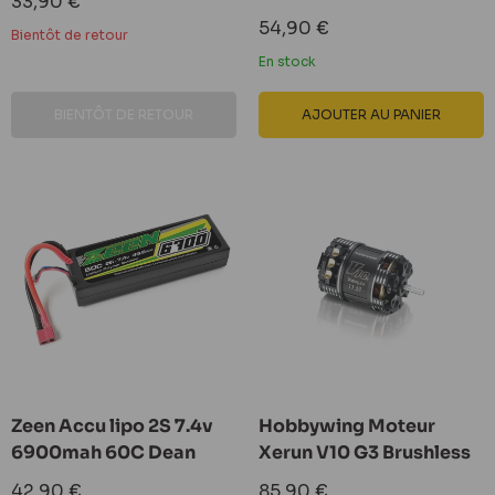
Prix
33,90 €
réduit
Prix
54,90 €
Bientôt de retour
réduit
En stock
BIENTÔT DE RETOUR
AJOUTER AU PANIER
Zeen Accu lipo 2S 7.4v
Hobbywing Moteur
6900mah 60C Dean
Xerun V10 G3 Brushless
Prix
Prix
42,90 €
85,90 €