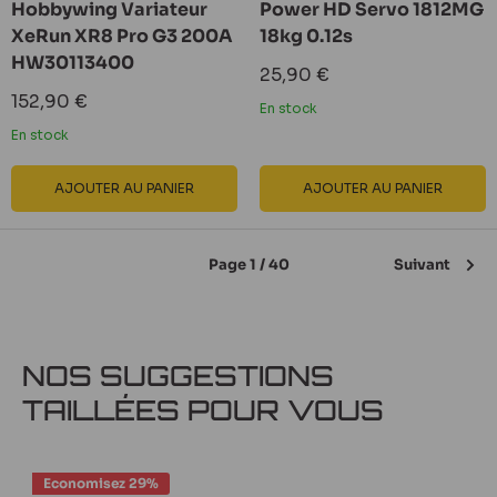
Hobbywing Variateur
Power HD Servo 1812MG
XeRun XR8 Pro G3 200A
18kg 0.12s
HW30113400
Prix
25,90 €
réduit
Prix
152,90 €
En stock
réduit
En stock
AJOUTER AU PANIER
AJOUTER AU PANIER
Page 1 / 40
Suivant
NOS SUGGESTIONS
TAILLÉES POUR VOUS
Economisez 29%