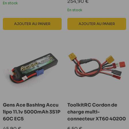
Prix
254,90 €
En stock
réduit
En stock
AJOUTER AU PANIER
AJOUTER AU PANIER
Gens Ace Bashing Accu
ToolkitRC Cordon de
lipo 11.1v 5000mAh 3S1P
charge multi-
60C EC5
connecteur XT60 40200
Prix
Prix
45,90 €
6,50 €