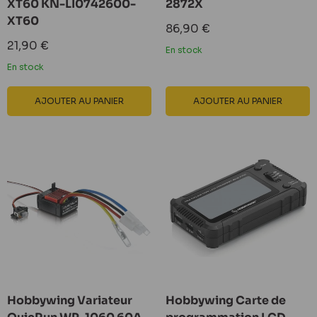
XT60 KN-LI0742600-
2872X
XT60
Prix
86,90 €
réduit
Prix
21,90 €
En stock
réduit
En stock
AJOUTER AU PANIER
AJOUTER AU PANIER
Hobbywing Variateur
Hobbywing Carte de