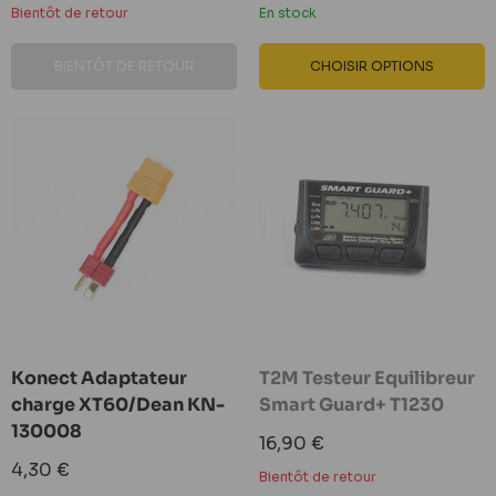
Bientôt de retour
En stock
BIENTÔT DE RETOUR
CHOISIR OPTIONS
Konect Adaptateur
T2M Testeur Equilibreur
charge XT60/Dean KN-
Smart Guard+ T1230
130008
Prix
16,90 €
réduit
Prix
4,30 €
Bientôt de retour
réduit