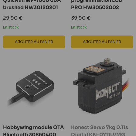
QuicRun WP-1060 60A
programmation LCD
brushed HW30120201
PRO HW30502002
Prix
Prix
29,90 €
39,90 €
réduit
réduit
En stock
En stock
AJOUTER AU PANIER
AJOUTER AU PANIER
Hobbywing module OTA
Konect Servo 7kg 0.11s
Bluetooth 30850400
Digital KN-0711LVMG