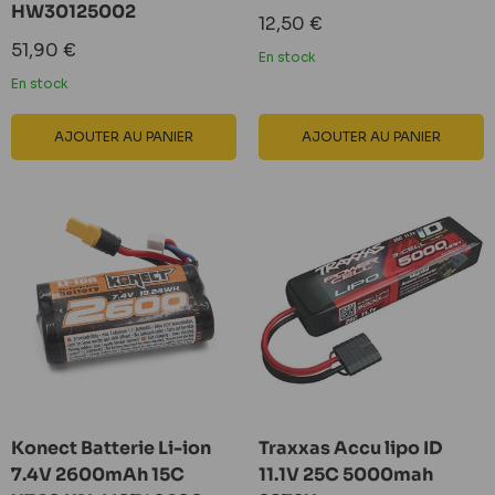
HW30125002
Prix
12,50 €
réduit
Prix
51,90 €
En stock
réduit
En stock
AJOUTER AU PANIER
AJOUTER AU PANIER
Konect Batterie Li-ion
Traxxas Accu lipo ID
7.4V 2600mAh 15C
11.1V 25C 5000mah