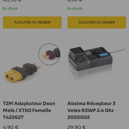
réduit
réduit
En stock
En stock
AJOUTER AU PANIER
AJOUTER AU PANIER
T2M Adaptateur Dean
Absima Récepteur 3
Male / XT60 Femelle
Voies R3WP 2.4 Ghz
T422627
2020002
Prix
Prix
4,90 €
29,90 €