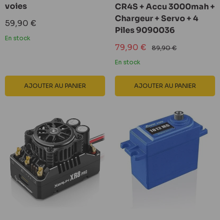
voies
CR4S + Accu 3000mah +
Chargeur + Servo + 4
Prix
59,90 €
Piles 9090036
réduit
En stock
Prix
79,90 €
Prix
89,90 €
réduit
normal
En stock
AJOUTER AU PANIER
AJOUTER AU PANIER