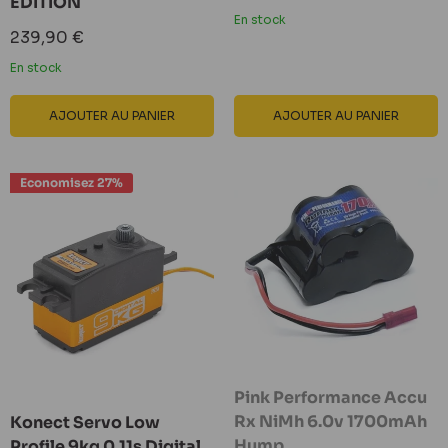
EDITION
réduit
En stock
Prix
239,90 €
réduit
En stock
AJOUTER AU PANIER
AJOUTER AU PANIER
Economisez 27%
Pink Performance Accu
Rx NiMh 6.0v 1700mAh
Konect Servo Low
Hump
Profile 9kg 0.11s Digital