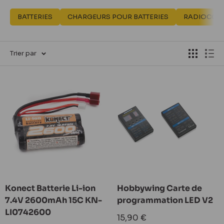
BATTERIES
CHARGEURS POUR BATTERIES
RADIOCOM
Trier par
Konect Batterie Li-ion
Hobbywing Carte de
7.4V 2600mAh 15C KN-
programmation LED V2
LI0742600
Prix
15,90 €