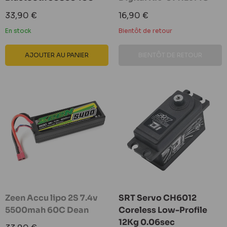
Prix
Prix
33,90 €
16,90 €
réduit
réduit
En stock
Bientôt de retour
AJOUTER AU PANIER
BIENTÔT DE RETOUR
Zeen Accu lipo 2S 7.4v
SRT Servo CH6012
5500mah 60C Dean
Coreless Low-Profile
12Kg 0.06sec