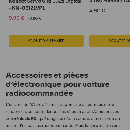
XT60 Femelle T
Konect Servo 6kg 0.12s Digital
- KN-0612LVPL
Prix
4,90 €
réduit
Prix
9,90 €
Prix
13,90 €
normal
réduit
AJOUTER AU PANIER
AJOUTER AU
Accessoires et pièces
d’électronique pour voiture
radiocommandée
L’univers du RC modélisme est ponctué de courses et de
rencontres au cours desquelles chacun peut s’amuser avec
son
véhicule RC
, qu’il s’agisse d’une voiture, d’un camion ou
même d’un bateau radiocommandé. Mais les pilotes doivent