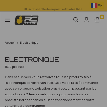
Passer
FR
💳 Paiement sécurisé en 3 à 12 fois
au
contenu
0
RC
Team
Modélisme
Accueil
Electronique
ELECTRONIQUE
1879 produits
Dans cet univers vous retrouvez tous les produits liés à
l'électronique de votre véhicule. Cela va de la télécommande
avec servo, aux motorisation brushless, en passant par les
accus Lipo. RC Team a sélectionné pour vous tous les
produits indispensables au bon fonctionnement de votre
voiture radio commandée.