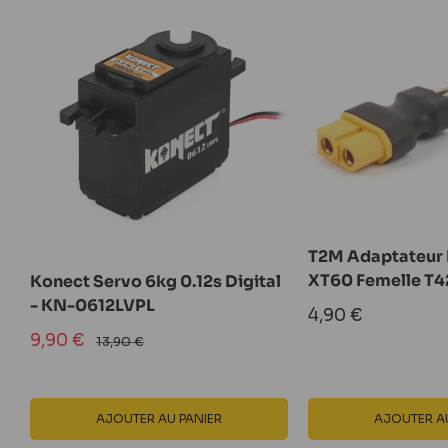
T2M Adaptateur 
XT60 Femelle T
Konect Servo 6kg 0.12s Digital
- KN-0612LVPL
Prix
4,90 €
réduit
Prix
9,90 €
Prix
13,90 €
normal
réduit
AJOUTER AU PANIER
AJOUTER AU