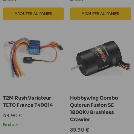
AJOUTER AU PANIER
AJOUTER AU PANIER
T2M Rush Variateur
Hobbywing Combo
TETC France T49014
Quicrun Fusion SE
1800Kv Brushless
Prix
49,90 €
Crawler
réduit
En stock
Prix
89,90 €