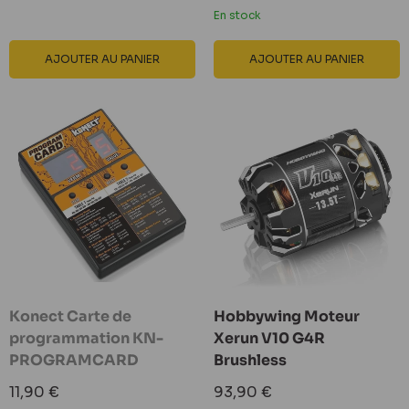
réduit
En stock
AJOUTER AU PANIER
AJOUTER AU PANIER
Konect Carte de
Hobbywing Moteur
programmation KN-
Xerun V10 G4R
PROGRAMCARD
Brushless
Prix
Prix
11,90 €
93,90 €
réduit
réduit