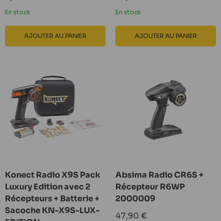
réduit
réduit
En stock
En stock
AJOUTER AU PANIER
AJOUTER AU PANIER
Konect Radio X9S Pack
Absima Radio CR6S +
Luxury Edition avec 2
Récepteur R6WP
Récepteurs + Batterie +
2000009
Sacoche KN-X9S-LUX-
Prix
47,90 €