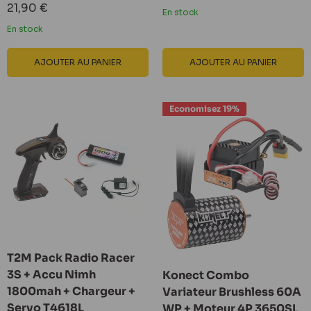
réduit
Prix
21,90 €
En stock
réduit
En stock
AJOUTER AU PANIER
AJOUTER AU PANIER
Economisez 19%
T2M Pack Radio Racer
3S + Accu Nimh
Konect Combo
1800mah + Chargeur +
Variateur Brushless 60A
Servo T4618L
WP + Moteur 4P 3650SL