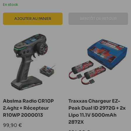
réduit
En stock
AJOUTER AU PANIER
BIENTÔT DE RETOUR
Absima Radio CR10P
Traxxas Chargeur EZ-
2.4ghz + Récepteur
Peak Dual iD 2972G + 2x
R10WP 2000013
Lipo 11.1V 5000mAh
2872X
Prix
99,90 €
réduit