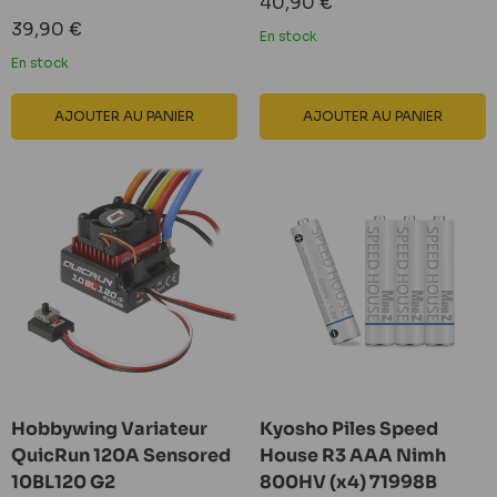
Prix
40,90 €
réduit
Prix
39,90 €
En stock
réduit
En stock
AJOUTER AU PANIER
AJOUTER AU PANIER
Hobbywing Variateur
Kyosho Piles Speed
QuicRun 120A Sensored
House R3 AAA Nimh
10BL120 G2
800HV (x4) 71998B