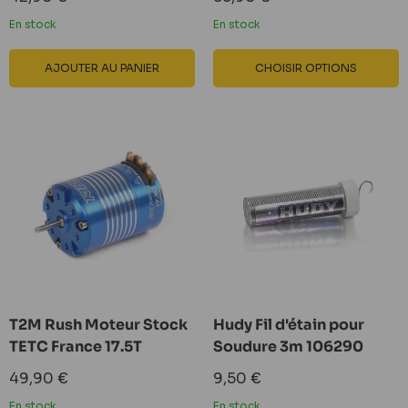
réduit
réduit
En stock
En stock
AJOUTER AU PANIER
CHOISIR OPTIONS
T2M Rush Moteur Stock
Hudy Fil d'étain pour
TETC France 17.5T
Soudure 3m 106290
Prix
Prix
49,90 €
9,50 €
réduit
réduit
En stock
En stock