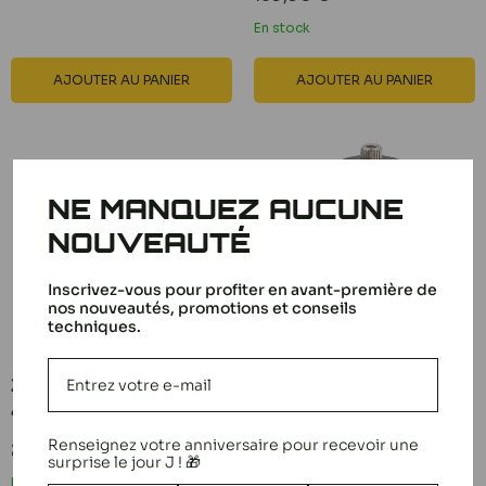
réduit
En stock
AJOUTER AU PANIER
AJOUTER AU PANIER
NE MANQUEZ AUCUNE
NOUVEAUTÉ
Inscrivez-vous pour profiter en avant-première de
nos nouveautés, promotions et conseils
techniques.
Zeen Accu lipo 2S 7.4v
Konect Servo 18kg 0.13s
4200mah 50C Dean
Digital KN-1813LVMG
Renseignez votre anniversaire pour recevoir une
Prix
Prix
25,90 €
22,50 €
surprise le jour J ! 🎁
réduit
réduit
En stock
Bientôt de retour