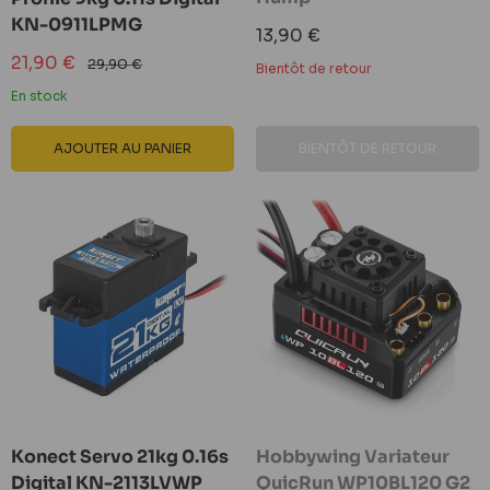
KN-0911LPMG
Prix
13,90 €
réduit
Prix
21,90 €
Prix
29,90 €
Bientôt de retour
réduit
normal
En stock
AJOUTER AU PANIER
BIENTÔT DE RETOUR
Konect Servo 21kg 0.16s
Hobbywing Variateur
Digital KN-2113LVWP
QuicRun WP10BL120 G2