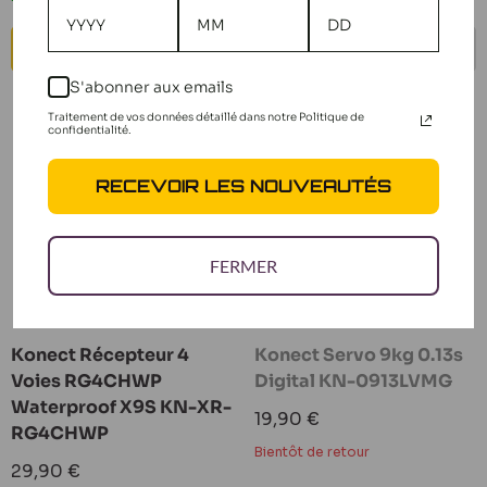
AJOUTER AU PANIER
BIENTÔT DE RETOUR
S'abonner aux emails
Traitement de vos données détaillé dans notre Politique de
confidentialité.
RECEVOIR LES NOUVEAUTÉS
FERMER
Konect Récepteur 4
Konect Servo 9kg 0.13s
Voies RG4CHWP
Digital KN-0913LVMG
Waterproof X9S KN-XR-
Prix
19,90 €
RG4CHWP
réduit
Bientôt de retour
Prix
29,90 €