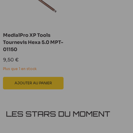
MedialPro XP Tools
Tournevis Hexa 5.0 MPT-
01150
Prix
9,50 €
réduit
Plus que 1 en stock
AJOUTER AU PANIER
LES STARS DU MOMENT