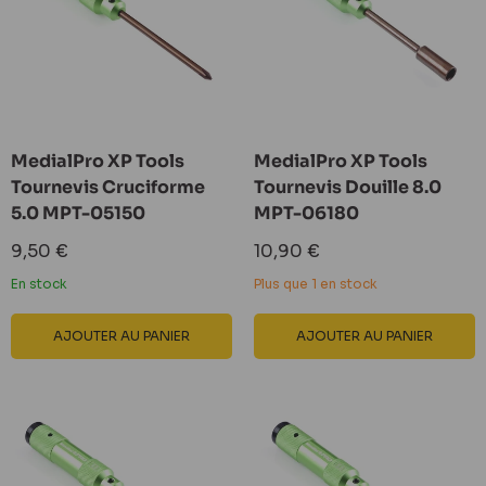
MedialPro XP Tools
MedialPro XP Tools
Tournevis Cruciforme
Tournevis Douille 8.0
5.0 MPT-05150
MPT-06180
Prix
Prix
9,50 €
10,90 €
réduit
réduit
En stock
Plus que 1 en stock
AJOUTER AU PANIER
AJOUTER AU PANIER