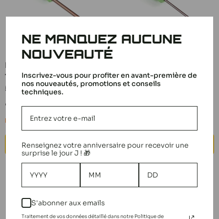
NE MANQUEZ AUCUNE
NOUVEAUTÉ
MedialPro XP Tools
MedialPro XP Tools
Inscrivez-vous pour profiter en avant-première de
Tournevis Cruciforme
Tournevis Cruciforme
nos nouveautés, promotions et conseils
5.8 MPT-05158
3.5 MPT-05135
techniques.
Prix
Prix
9,50 €
9,50 €
réduit
réduit
Plus que 1 en stock
Plus que 1 en stock
AJOUTER AU PANIER
AJOUTER AU PANIER
Renseignez votre anniversaire pour recevoir une
surprise le jour J ! 🎁
S'abonner aux emails
Traitement de vos données détaillé dans notre Politique de