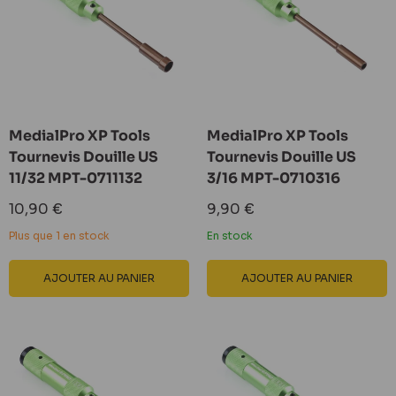
MedialPro XP Tools
MedialPro XP Tools
Tournevis Douille US
Tournevis Douille US
11/32 MPT-0711132
3/16 MPT-0710316
Prix
Prix
10,90 €
9,90 €
réduit
réduit
Plus que 1 en stock
En stock
AJOUTER AU PANIER
AJOUTER AU PANIER