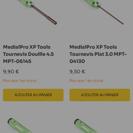
MedialPro XP Tools
MedialPro XP Tools
Tournevis Douille 4.5
Tournevis Plat 3.0 MPT-
MPT-06145
04130
Prix
Prix
9,90 €
9,50 €
réduit
réduit
Plus que 1 en stock
Plus que 1 en stock
AJOUTER AU PANIER
AJOUTER AU PANIER