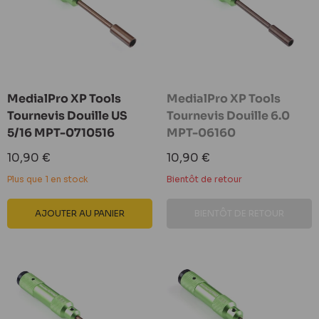
MedialPro XP Tools
MedialPro XP Tools
Tournevis Douille US
Tournevis Douille 6.0
5/16 MPT-0710516
MPT-06160
Prix
Prix
10,90 €
10,90 €
réduit
réduit
Plus que 1 en stock
Bientôt de retour
AJOUTER AU PANIER
BIENTÔT DE RETOUR