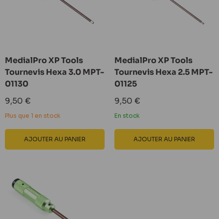
MedialPro XP Tools
MedialPro XP Tools
Tournevis Hexa 3.0 MPT-
Tournevis Hexa 2.5 MPT-
01130
01125
Prix
Prix
9,50 €
9,50 €
réduit
réduit
Plus que 1 en stock
En stock
AJOUTER AU PANIER
AJOUTER AU PANIER