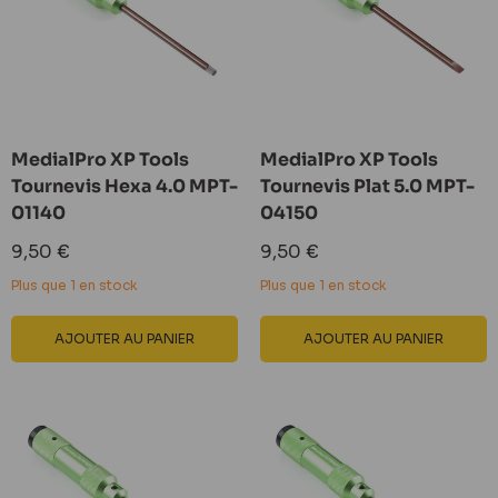
MedialPro XP Tools
MedialPro XP Tools
Tournevis Hexa 4.0 MPT-
Tournevis Plat 5.0 MPT-
01140
04150
Prix
Prix
9,50 €
9,50 €
réduit
réduit
Plus que 1 en stock
Plus que 1 en stock
AJOUTER AU PANIER
AJOUTER AU PANIER