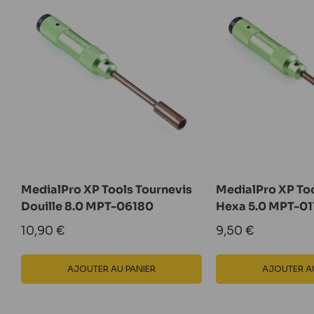
MedialPro XP Tools Tournevis
MedialPro XP Too
Douille 8.0 MPT-06180
Hexa 5.0 MPT-01
Prix
Prix
10,90 €
9,50 €
réduit
réduit
AJOUTER AU PANIER
AJOUTER AU