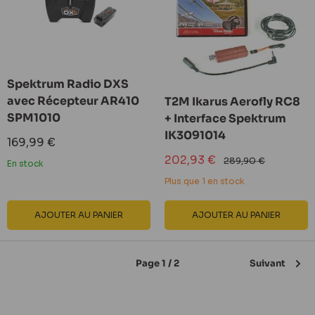
Spektrum Radio DXS
avec Récepteur AR410
T2M Ikarus Aerofly RC8
SPM1010
+ Interface Spektrum
IK3091014
Prix
169,99 €
réduit
Prix
202,93 €
Prix
289,90 €
En stock
réduit
normal
Plus que 1 en stock
AJOUTER AU PANIER
AJOUTER AU PANIER
Page 1 / 2
Suivant