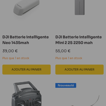
DJI Batterie intelligente
DJI Batterie intelligente
Neo 1435mah
Mini 2 2S 2250 mah
Prix
Prix
39,00 €
55,00 €
réduit
réduit
Plus que 1 en stock
Plus que 1 en stock
AJOUTER AU PANIER
AJOUTER AU PANIER
Nouveauté