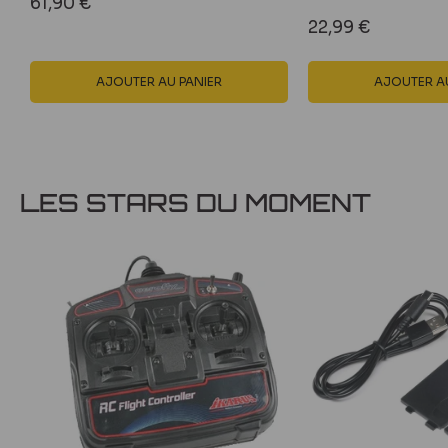
Prix
61,90 €
réduit
Prix
22,99 €
réduit
AJOUTER AU PANIER
AJOUTER AU
LES STARS DU MOMENT