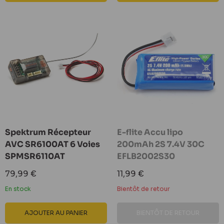
Spektrum Récepteur
E-flite Accu lipo
AVC SR6100AT 6 Voies
200mAh 2S 7.4V 30C
SPMSR6110AT
EFLB2002S30
Prix
Prix
79,99 €
11,99 €
réduit
réduit
En stock
Bientôt de retour
AJOUTER AU PANIER
BIENTÔT DE RETOUR