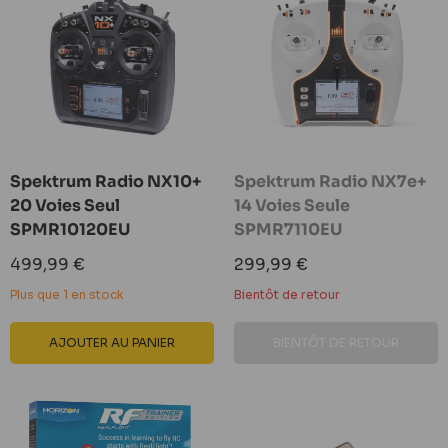
Spektrum Radio NX10+
Spektrum Radio NX7e+
20 Voies Seul
14 Voies Seule
SPMR10120EU
SPMR7110EU
Prix
Prix
499,99 €
299,99 €
réduit
réduit
Plus que 1 en stock
Bientôt de retour
AJOUTER AU PANIER
BIENTÔT DE RETOUR