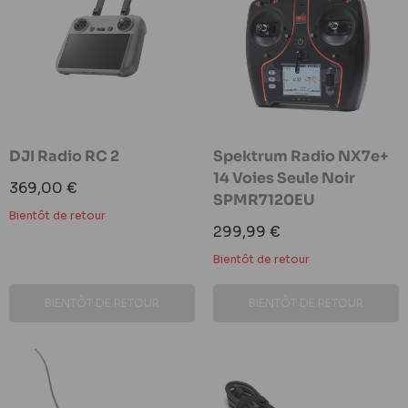
DJI Radio RC 2
Spektrum Radio NX7e+
14 Voies Seule Noir
Prix
369,00 €
SPMR7120EU
réduit
Bientôt de retour
Prix
299,99 €
réduit
Bientôt de retour
BIENTÔT DE RETOUR
BIENTÔT DE RETOUR