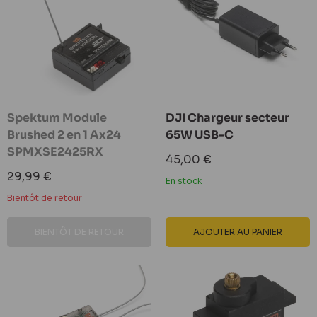
Spektum Module
DJI Chargeur secteur
Brushed 2 en 1 Ax24
65W USB-C
SPMXSE2425RX
Prix
45,00 €
réduit
Prix
29,99 €
En stock
réduit
Bientôt de retour
BIENTÔT DE RETOUR
AJOUTER AU PANIER