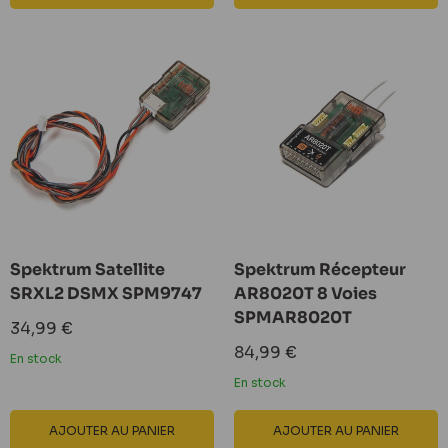
Spektrum Satellite
Spektrum Récepteur
SRXL2 DSMX SPM9747
AR8020T 8 Voies
SPMAR8020T
Prix
34,99 €
réduit
Prix
84,99 €
En stock
réduit
En stock
AJOUTER AU PANIER
AJOUTER AU PANIER