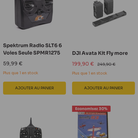
Spektrum Radio SLT6 6
Voies Seule SPMR1275
DJI Avata Kit Fly more
Prix
59,99 €
Prix
199,90 €
Prix
249,90 €
réduit
réduit
normal
Plus que 1 en stock
Plus que 1 en stock
AJOUTER AU PANIER
AJOUTER AU PANIER
Economisez 30%