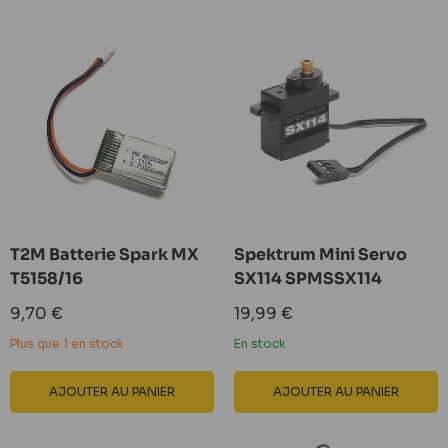
T2M Batterie Spark MX
Spektrum Mini Servo
T5158/16
SX114 SPMSSX114
Prix
Prix
9,70 €
19,99 €
réduit
réduit
Plus que 1 en stock
En stock
AJOUTER AU PANIER
AJOUTER AU PANIER