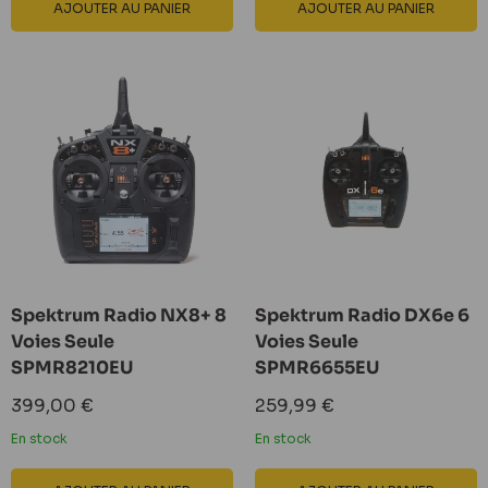
AJOUTER AU PANIER
AJOUTER AU PANIER
Spektrum Radio NX8+ 8
Spektrum Radio DX6e 6
Voies Seule
Voies Seule
SPMR8210EU
SPMR6655EU
Prix
Prix
399,00 €
259,99 €
réduit
réduit
En stock
En stock