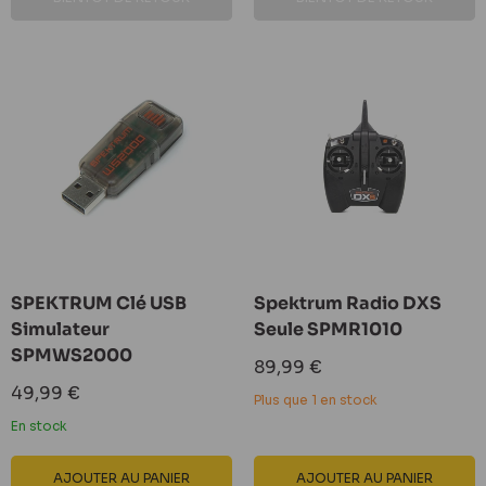
SPEKTRUM Clé USB
Spektrum Radio DXS
Simulateur
Seule SPMR1010
SPMWS2000
Prix
89,99 €
réduit
Prix
49,99 €
Plus que 1 en stock
réduit
En stock
AJOUTER AU PANIER
AJOUTER AU PANIER