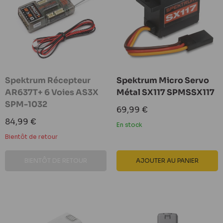
Spektrum Récepteur
Spektrum Micro Servo
AR637T+ 6 Voies AS3X
Métal SX117 SPMSSX117
SPM-1032
Prix
69,99 €
réduit
Prix
84,99 €
En stock
réduit
Bientôt de retour
BIENTÔT DE RETOUR
AJOUTER AU PANIER