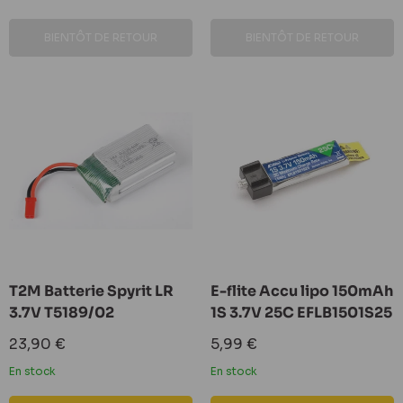
BIENTÔT DE RETOUR
BIENTÔT DE RETOUR
T2M Batterie Spyrit LR
E-flite Accu lipo 150mAh
3.7V T5189/02
1S 3.7V 25C EFLB1501S25
Prix
Prix
23,90 €
5,99 €
réduit
réduit
En stock
En stock