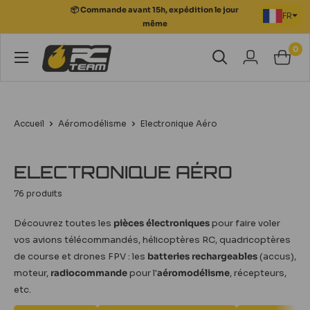
Passer
📦 Commande avant 15h, expédition le jour
FR
au
même
contenu
0
RC
Team
Modélisme
Accueil
Aéromodélisme
Electronique Aéro
ELECTRONIQUE AÉRO
76 produits
Découvrez toutes les
pièces électroniques
pour faire voler
vos avions télécommandés, hélicoptères RC, quadricoptères
de course et drones FPV : les
batteries rechargeables
(accus),
moteur,
radiocommande
pour l'
aéromodélisme
, récepteurs,
etc.