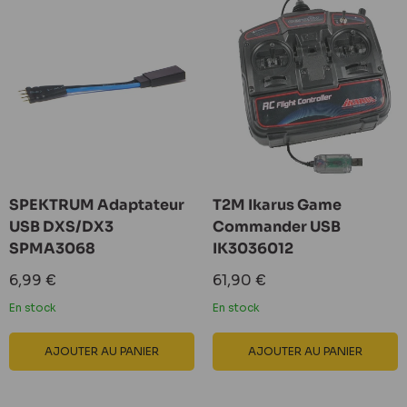
SPEKTRUM Adaptateur
T2M Ikarus Game
USB DXS/DX3
Commander USB
SPMA3068
IK3036012
Prix
Prix
6,99 €
61,90 €
réduit
réduit
En stock
En stock
AJOUTER AU PANIER
AJOUTER AU PANIER