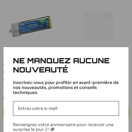
NE MANQUEZ AUCUNE
E-flite Accu lipo
T2M Batterie Spyrit
NOUVEAUTÉ
500mAh 1S 3.7V 25C
Flash 3.7V T5191/06
EFLB5001S25UM
Prix
12,50 €
Inscrivez-vous pour profiter en avant-première de
réduit
nos nouveautés, promotions et conseils
Prix
19,99 €
En stock
techniques.
réduit
En stock
AJOUTER AU PANIER
AJOUTER AU PANIER
Renseignez votre anniversaire pour recevoir une
surprise le jour J ! 🎁