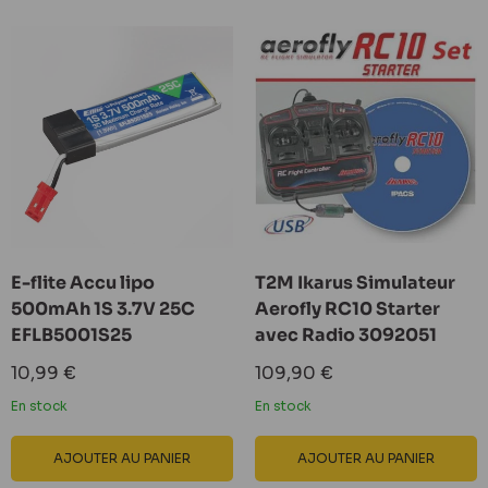
E-flite Accu lipo
T2M Ikarus Simulateur
500mAh 1S 3.7V 25C
Aerofly RC10 Starter
EFLB5001S25
avec Radio 3092051
Prix
Prix
10,99 €
109,90 €
réduit
réduit
En stock
En stock
AJOUTER AU PANIER
AJOUTER AU PANIER