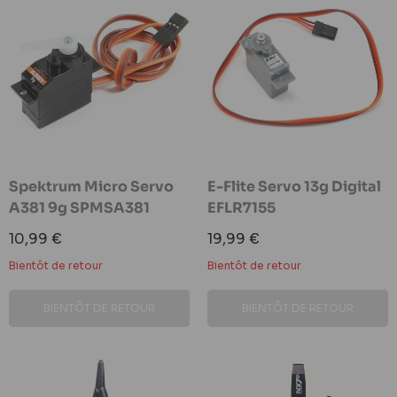
Spektrum Micro Servo
E-Flite Servo 13g Digital
A381 9g SPMSA381
EFLR7155
Prix
Prix
10,99 €
19,99 €
réduit
réduit
Bientôt de retour
Bientôt de retour
BIENTÔT DE RETOUR
BIENTÔT DE RETOUR