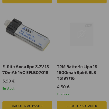
E-flite Accu lipo 3.7V 1S
T2M Batterie Lipo 1S
70mAh 14C EFLB0701S
1600mah Spirit BLS
T5197/16
Prix
5,99 €
réduit
Prix
4,50 €
En stock
réduit
En stock
AJOUTER AU PANIER
AJOUTER AU PANIER