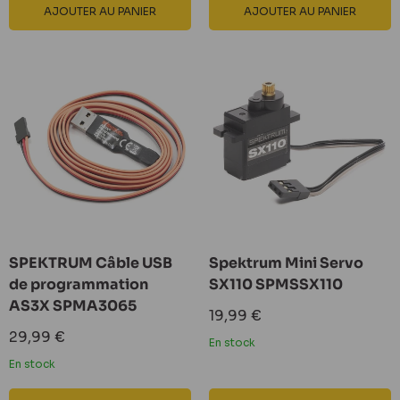
AJOUTER AU PANIER
AJOUTER AU PANIER
SPEKTRUM Câble USB
Spektrum Mini Servo
de programmation
SX110 SPMSSX110
AS3X SPMA3065
Prix
19,99 €
réduit
Prix
29,99 €
En stock
réduit
En stock