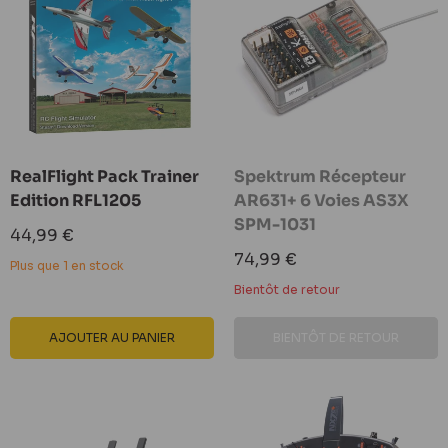
RealFlight Pack Trainer
Spektrum Récepteur
Edition RFL1205
AR631+ 6 Voies AS3X
SPM-1031
Prix
44,99 €
réduit
Prix
74,99 €
Plus que 1 en stock
réduit
Bientôt de retour
AJOUTER AU PANIER
BIENTÔT DE RETOUR