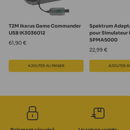
T2M Ikarus Game Commander
Spektrum Adapt
USB IK3036012
pour Simulateur
SPMA5000
Prix
61,90 €
réduit
Prix
22,99 €
réduit
AJOUTER AU PANIER
AJOUTER AU
Paiement sécurisé
Livraison rapide