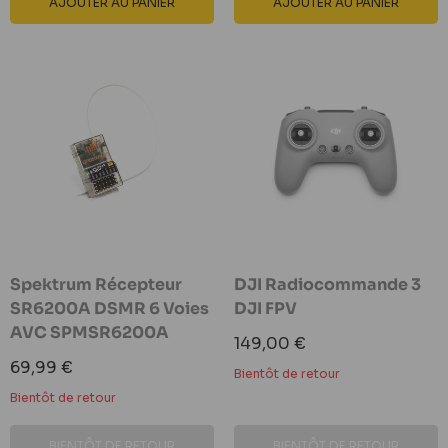
AJOUTER AU PANIER
AJOUTER AU PANIER
Spektrum Récepteur
DJI Radiocommande 3
SR6200A DSMR 6 Voies
DJI FPV
AVC SPMSR6200A
Prix
149,00 €
réduit
Prix
69,99 €
Bientôt de retour
réduit
Bientôt de retour
BIENTÔT DE RETOUR
BIENTÔT DE RETOUR