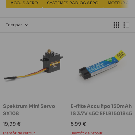
ACCUS AÉRO
SYSTÈMES RADIOS AÉRO
MOTEUR AÉR
Trier par
Spektrum Mini Servo
E-flite Accu lipo 150mAh
SX108
1S 3.7V 45C EFLB1501S45
Prix
Prix
19,99 €
6,99 €
réduit
réduit
Bientôt de retour
Bientôt de retour