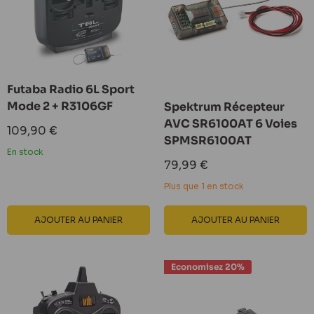
Futaba Radio 6L Sport
Mode 2 + R3106GF
Spektrum Récepteur
AVC SR6100AT 6 Voies
Prix
109,90 €
SPMSR6100AT
réduit
En stock
Prix
79,99 €
réduit
Plus que 1 en stock
AJOUTER AU PANIER
AJOUTER AU PANIER
Economisez 20%