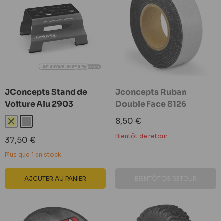
JConcepts Stand de
Jconcepts Ruban
Voiture Alu 2903
Double Face 8126
Prix
8,50 €
Jaune
Gris
réduit
Bientôt de retour
Prix
37,50 €
réduit
Plus que 1 en stock
AJOUTER AU PANIER
BIENTÔT DE RETOUR