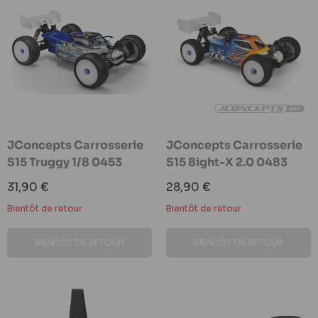
JConcepts Carrosserie
JConcepts Carrosserie
S15 Truggy 1/8 0453
S15 8ight-X 2.0 0483
Prix
Prix
31,90 €
28,90 €
réduit
réduit
Bientôt de retour
Bientôt de retour
BIENTÔT DE RETOUR
BIENTÔT DE RETOUR