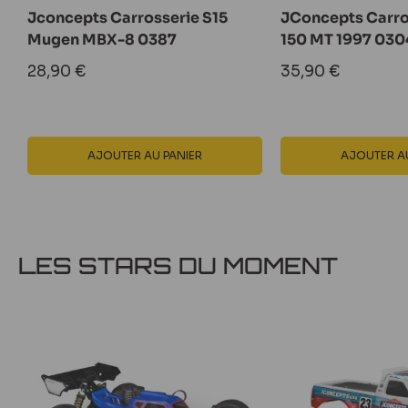
Jconcepts Carrosserie S15
JConcepts Carros
Mugen MBX-8 0387
150 MT 1997 030
Prix
Prix
28,90 €
35,90 €
réduit
réduit
AJOUTER AU PANIER
AJOUTER AU
LES STARS DU MOMENT