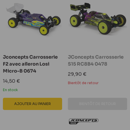
Jconcepts Carrosserie
JConcepts Carrosserie
F2 avec aileron Losi
S15 RC8B4 0478
Micro-B 0674
Prix
29,90 €
réduit
Prix
14,50 €
Bientôt de retour
réduit
En stock
AJOUTER AU PANIER
BIENTÔT DE RETOUR