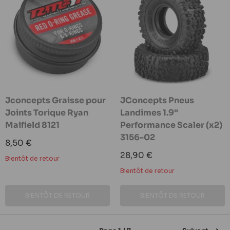
Jconcepts Graisse pour
JConcepts Pneus
Joints Torique Ryan
Landimes 1.9"
Maifield 8121
Performance Scaler (x2)
3156-02
Prix
8,50 €
réduit
Prix
28,90 €
Bientôt de retour
réduit
Bientôt de retour
BIENTÔT DE RETOUR
BIENTÔT DE RETOUR