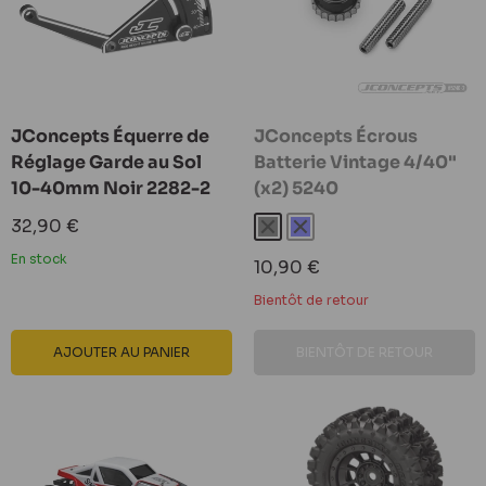
JConcepts Équerre de
JConcepts Écrous
Réglage Garde au Sol
Batterie Vintage 4/40"
10-40mm Noir 2282-2
(x2) 5240
Prix
32,90 €
Noir
Bleu
réduit
En stock
Prix
10,90 €
réduit
Bientôt de retour
AJOUTER AU PANIER
BIENTÔT DE RETOUR