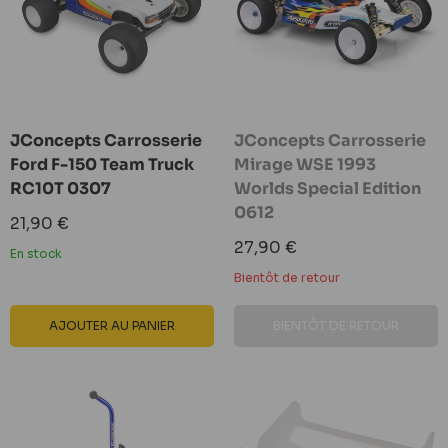
JConcepts Carrosserie
JConcepts Carrosserie
Ford F-150 Team Truck
Mirage WSE 1993
RC10T 0307
Worlds Special Edition
0612
Prix
21,90 €
réduit
Prix
27,90 €
En stock
réduit
Bientôt de retour
AJOUTER AU PANIER
BIENTÔT DE RETOUR