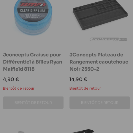
Jconcepts Graisse pour
JConcepts Plateau de
Différentiel à Billes Ryan
Rangement caoutchouc
Maifield 8118
Noir 2550-2
Prix
Prix
4,90 €
14,90 €
réduit
réduit
Bientôt de retour
Bientôt de retour
BIENTÔT DE RETOUR
BIENTÔT DE RETOUR