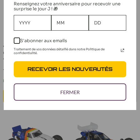
Renseignez votre anniversaire pour recevoir une
surprise le jour J ! 🎁
S'abonner aux emails
JConcepts Carrosserie
Jconcepts Carrosserie
Traitement de vos données détaillé dans notre Politique de
GMC K10 1982 E-Revo
Cabine JCI Power
confidentialité.
1/16 0382
Master 0482
RECEVOIR LES NOUVEAUTÉS
Prix
Prix
19,90 €
25,90 €
réduit
réduit
En stock
Bientôt de retour
FERMER
AJOUTER AU PANIER
BIENTÔT DE RETOUR