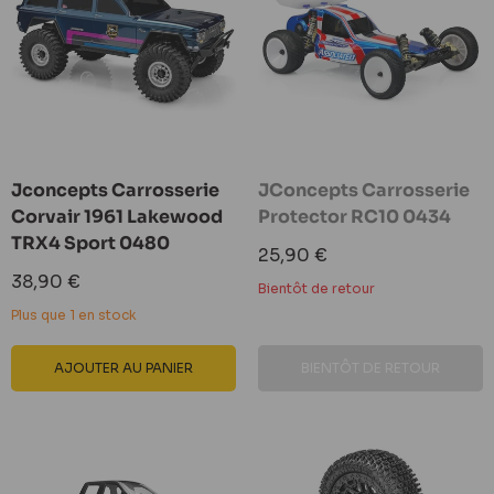
Jconcepts Carrosserie
JConcepts Carrosserie
Corvair 1961 Lakewood
Protector RC10 0434
TRX4 Sport 0480
Prix
25,90 €
réduit
Prix
38,90 €
Bientôt de retour
réduit
Plus que 1 en stock
AJOUTER AU PANIER
BIENTÔT DE RETOUR