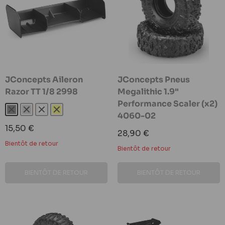
JConcepts Aileron
JConcepts Pneus
Razor TT 1/8 2998
Megalithic 1.9"
Performance Scaler (x2)
Noir
Gris
Blanc
Jaune
4060-02
Prix
15,50 €
Prix
28,90 €
réduit
réduit
Bientôt de retour
Bientôt de retour
BIENTÔT DE RETOUR
BIENTÔT DE RETOUR