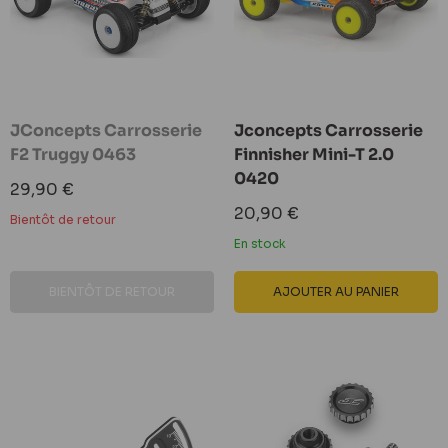
JConcepts Carrosserie
Jconcepts Carrosserie
F2 Truggy 0463
Finnisher Mini-T 2.0
0420
Prix
29,90 €
réduit
Prix
20,90 €
Bientôt de retour
réduit
En stock
BIENTÔT DE RETOUR
AJOUTER AU PANIER