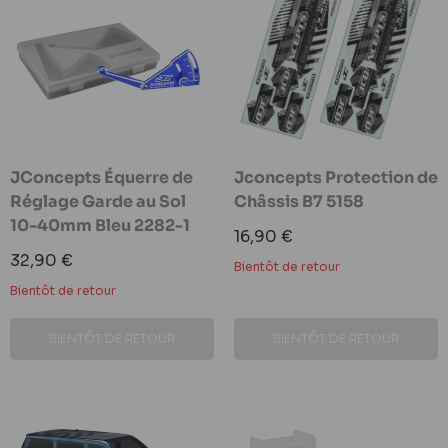
JConcepts Équerre de
Jconcepts Protection de
Réglage Garde au Sol
Châssis B7 5158
10-40mm Bleu 2282-1
Prix
16,90 €
réduit
Prix
32,90 €
Bientôt de retour
réduit
Bientôt de retour
BIENTÔT DE RETOUR
BIENTÔT DE RETOUR