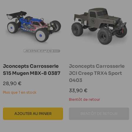
Jconcepts Carrosserie
Jconcepts Carrosserie
S15 Mugen MBX-8 0387
JCI Creep TRX4 Sport
0403
Prix
28,90 €
réduit
Prix
33,90 €
Plus que 1 en stock
réduit
Bientôt de retour
AJOUTER AU PANIER
BIENTÔT DE RETOUR