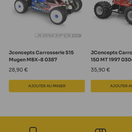
Jconcepts Carrosserie S15
JConcepts Carros
Mugen MBX-8 0387
150 MT 1997 030
Prix
Prix
28,90 €
35,90 €
réduit
réduit
AJOUTER AU PANIER
AJOUTER AU