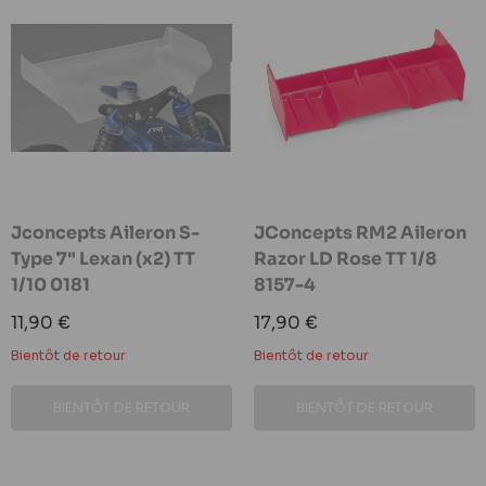
Jconcepts Aileron S-
JConcepts RM2 Aileron
Type 7" Lexan (x2) TT
Razor LD Rose TT 1/8
1/10 0181
8157-4
Prix
Prix
11,90 €
17,90 €
réduit
réduit
Bientôt de retour
Bientôt de retour
BIENTÔT DE RETOUR
BIENTÔT DE RETOUR