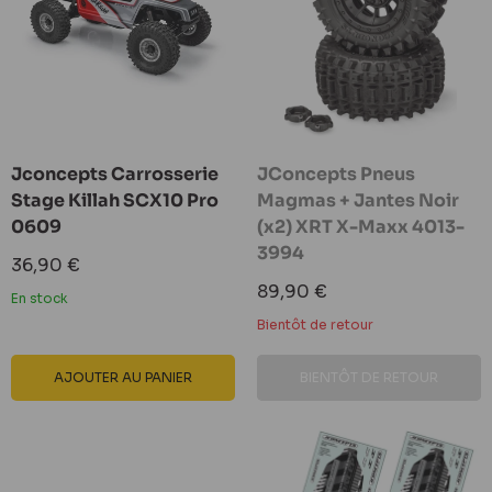
Jconcepts Carrosserie
JConcepts Pneus
Stage Killah SCX10 Pro
Magmas + Jantes Noir
0609
(x2) XRT X-Maxx 4013-
3994
Prix
36,90 €
réduit
Prix
89,90 €
En stock
réduit
Bientôt de retour
AJOUTER AU PANIER
BIENTÔT DE RETOUR