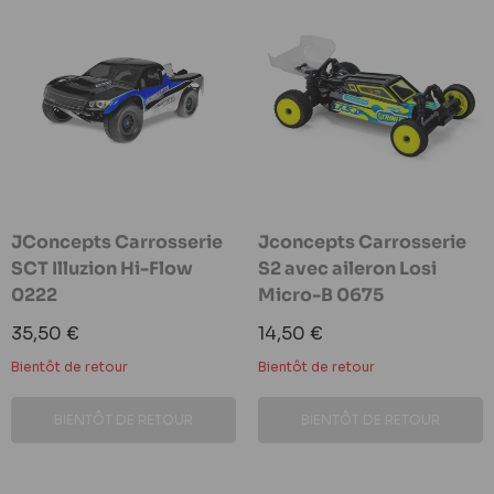
JConcepts Carrosserie
Jconcepts Carrosserie
SCT Illuzion Hi-Flow
S2 avec aileron Losi
0222
Micro-B 0675
Prix
Prix
35,50 €
14,50 €
réduit
réduit
Bientôt de retour
Bientôt de retour
BIENTÔT DE RETOUR
BIENTÔT DE RETOUR