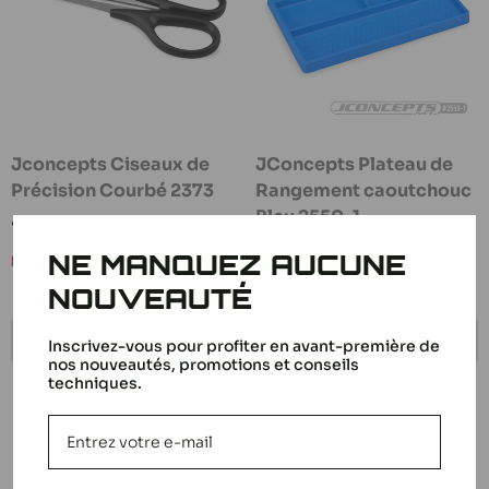
Jconcepts Ciseaux de
JConcepts Plateau de
Précision Courbé 2373
Rangement caoutchouc
Bleu 2550-1
Prix
7,90 €
réduit
Prix
14,90 €
NE MANQUEZ AUCUNE
Bientôt de retour
réduit
Bientôt de retour
NOUVEAUTÉ
BIENTÔT DE RETOUR
BIENTÔT DE RETOUR
Inscrivez-vous pour profiter en avant-première de
nos nouveautés, promotions et conseils
techniques.