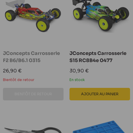
JConcepts Carrosserie
JConcepts Carrosserie
F2 B6/B6.1 0315
S15 RC8B4e 0477
Prix
Prix
26,90 €
30,90 €
réduit
réduit
Bientôt de retour
En stock
BIENTÔT DE RETOUR
AJOUTER AU PANIER