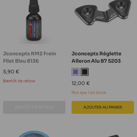
Jconcepts RM2 Frein
Jconcepts Réglette
Filet Bleu 8136
Aileron Alu B7 5203
Prix
5,90 €
Bleu
Noir
réduit
Bientôt de retour
Prix
12,00 €
réduit
Plus que 1 en stock
BIENTÔT DE RETOUR
AJOUTER AU PANIER