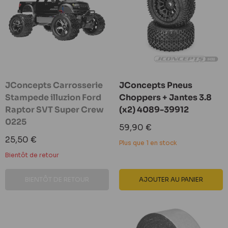
JConcepts Carrosserie
JConcepts Pneus
Stampede illuzion Ford
Choppers + Jantes 3.8
Raptor SVT Super Crew
(x2) 4089-39912
0225
Prix
59,90 €
réduit
Prix
25,50 €
Plus que 1 en stock
réduit
Bientôt de retour
BIENTÔT DE RETOUR
AJOUTER AU PANIER