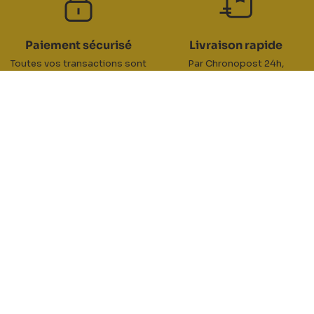
Paiement sécurisé
Livraison rapide
Toutes vos transactions sont
Par Chronopost 24h,
100% sécurisées
DPD 24/48h, Colissimo 48/72h
Retours / échanges
Service Client
Vous disposez de 30 jours
Contactez le service client
pour échanger vos produits
par téléphone au 04 77 21 13 67
ou par email
RC TEAM
ZA du Pinay 2 - 42700 Firminy