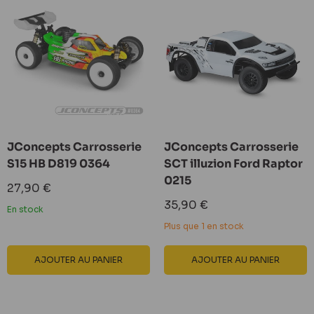
JConcepts Carrosserie
JConcepts Carrosserie
S15 HB D819 0364
SCT illuzion Ford Raptor
0215
Prix
27,90 €
réduit
Prix
35,90 €
En stock
réduit
Plus que 1 en stock
AJOUTER AU PANIER
AJOUTER AU PANIER