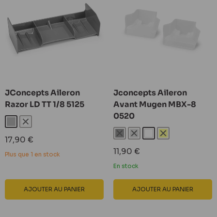
JConcepts Aileron
Jconcepts Aileron
Razor LD TT 1/8 5125
Avant Mugen MBX-8
0520
Gris
Blanc
Noir
Gris
Blanc
Jaune
Prix
17,90 €
réduit
Prix
11,90 €
Plus que 1 en stock
réduit
En stock
AJOUTER AU PANIER
AJOUTER AU PANIER