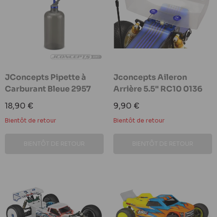
JConcepts Pipette à
Jconcepts Aileron
Carburant Bleue 2957
Arrière 5.5" RC10 0136
Prix
Prix
18,90 €
9,90 €
réduit
réduit
Bientôt de retour
Bientôt de retour
BIENTÔT DE RETOUR
BIENTÔT DE RETOUR