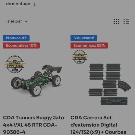
de montage....)
Trier par
Nouveauté
Nouveauté
Economisez 10%
Economisez 28%
CDA Traxxas Buggy Jato
CDA Carrera Set
4x4 VXL 4S RTR CDA-
d'extension Digital
90386-4
124/132 (x9) + Courbes