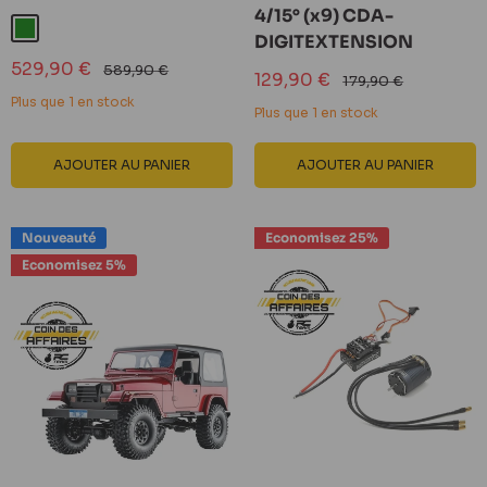
4/15° (x9) CDA-
Vert
DIGITEXTENSION
Prix
529,90 €
Prix
589,90 €
Prix
129,90 €
Prix
179,90 €
réduit
normal
réduit
normal
Plus que 1 en stock
Plus que 1 en stock
AJOUTER AU PANIER
AJOUTER AU PANIER
Nouveauté
Economisez 25%
Economisez 5%