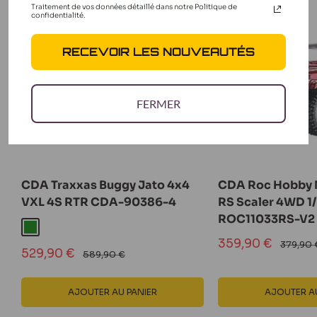
Traitement de vos données détaillé dans notre Politique de
confidentialité.
RECEVOIR LES NOUVEAUTÉS
FERMER
CDA Traxxas Buggy Jato 4x4
CDA Roc Hobby 
VXL 4S RTR CDA-90386-4
RS Scaler 4WD 1
ROC11033RS-V2
Vert
Prix
359,90 €
Prix
379,90 
Prix
529,90 €
normal
Prix
réduit
589,90 €
normal
réduit
AJOUTER AU PANIER
AJOUTER AU