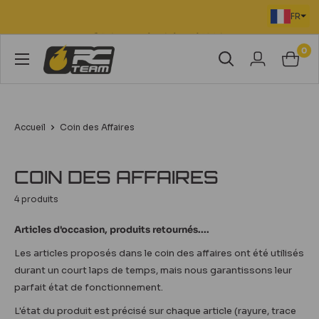
Passer
même
FR
au
contenu
💳 Paiement sécurisé en 3 à 12 fois
0
RC
Team
Modélisme
Accueil
Coin des Affaires
COIN DES AFFAIRES
4 produits
Articles d'occasion, produits retournés....
Les articles proposés dans le coin des affaires ont été utilisés
durant un court laps de temps, mais nous garantissons leur
parfait état de fonctionnement.
L'état du produit est précisé sur chaque article (rayure, trace