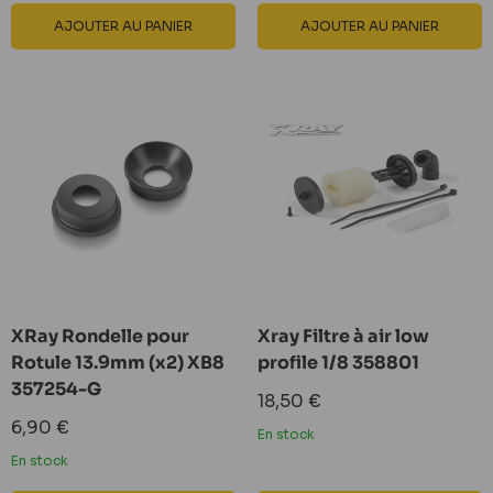
AJOUTER AU PANIER
AJOUTER AU PANIER
XRay Rondelle pour
Xray Filtre à air low
Rotule 13.9mm (x2) XB8
profile 1/8 358801
357254-G
Prix
18,50 €
réduit
Prix
6,90 €
En stock
réduit
En stock