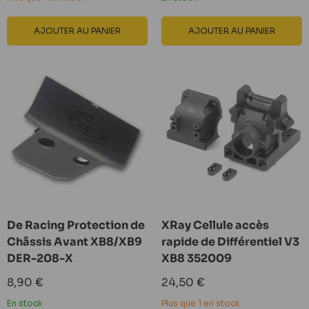
AJOUTER AU PANIER
AJOUTER AU PANIER
De Racing Protection de
XRay Cellule accès
Châssis Avant XB8/XB9
rapide de Différentiel V3
DER-208-X
XB8 352009
Prix
Prix
8,90 €
24,50 €
réduit
réduit
En stock
Plus que 1 en stock