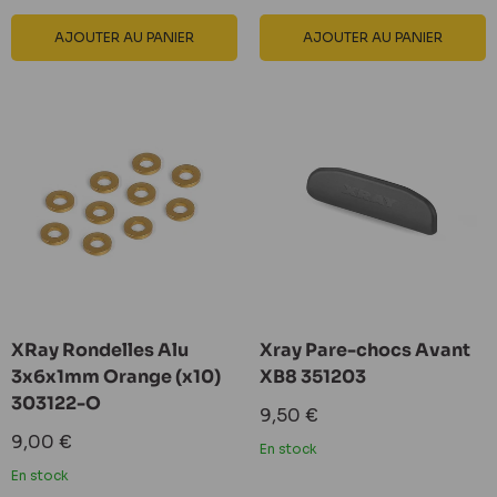
AJOUTER AU PANIER
AJOUTER AU PANIER
XRay Rondelles Alu
Xray Pare-chocs Avant
3x6x1mm Orange (x10)
XB8 351203
303122-O
Prix
9,50 €
réduit
Prix
9,00 €
En stock
réduit
En stock