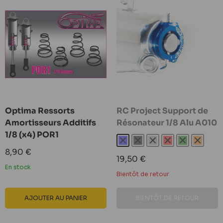
Optima Ressorts
RC Project Support de
Amortisseurs Additifs
Résonateur 1/8 Alu A010
1/8 (x4) POR1
Bleu
Noir
Gris
Rouge
Vert
Orange
Prix
8,90 €
Prix
19,50 €
réduit
réduit
En stock
Bientôt de retour
AJOUTER AU PANIER
BIENTÔT DE RETOUR