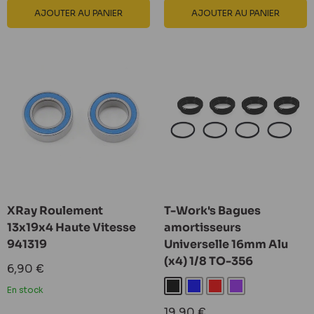
AJOUTER AU PANIER
AJOUTER AU PANIER
XRay Roulement
T-Work's Bagues
13x19x4 Haute Vitesse
amortisseurs
941319
Universelle 16mm Alu
(x4) 1/8 TO-356
Prix
6,90 €
réduit
Noir
Bleu
Rouge
Violet
En stock
Prix
19,90 €