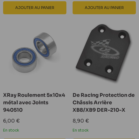
AJOUTER AU PANIER
AJOUTER AU PANIER
XRay Roulement 5x10x4
De Racing Protection de
métal avec Joints
Châssis Arrière
940510
XB8/XB9 DER-210-X
Prix
Prix
6,00 €
8,90 €
réduit
réduit
En stock
En stock