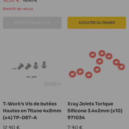
16,50 €
Prix
18,40 €
réduit
normal
Bientôt de retour
BIENTÔT DE RETOUR
AJOUTER AU PANIER
T-Work's Vis de butées
Xray Joints Torique
Hautes en Titane 4x8mm
Silicone 3.4x2mm (x10)
(x4) TP-087-A
971034
Prix
Prix
12,90 €
7,90 €