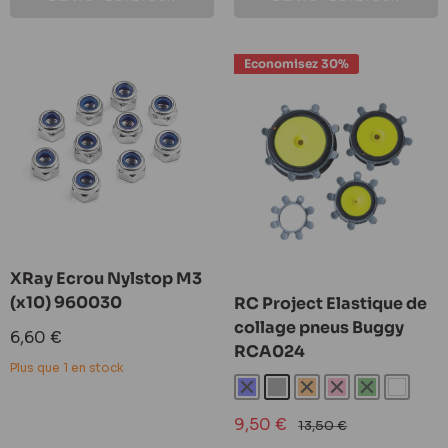
Economisez 30%
XRay Ecrou Nylstop M3
(x10) 960030
RC Project Elastique de
collage pneus Buggy
Prix
6,60 €
RCA024
réduit
Plus que 1 en stock
Bleu
Gris
Orange
Rose
Vert
Blanc
Prix
9,50 €
Prix
13,50 €
réduit
normal