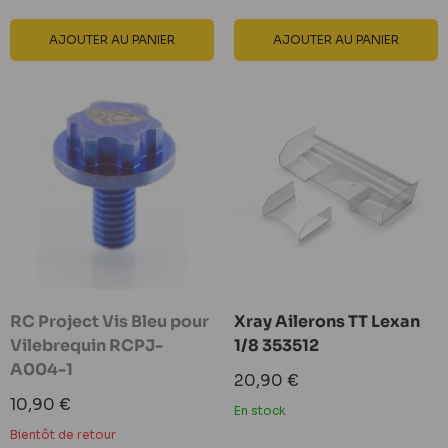
AJOUTER AU PANIER
AJOUTER AU PANIER
RC Project Vis Bleu pour
Xray Ailerons TT Lexan
Vilebrequin RCPJ-
1/8 353512
A004-1
Prix
20,90 €
réduit
Prix
10,90 €
En stock
réduit
Bientôt de retour