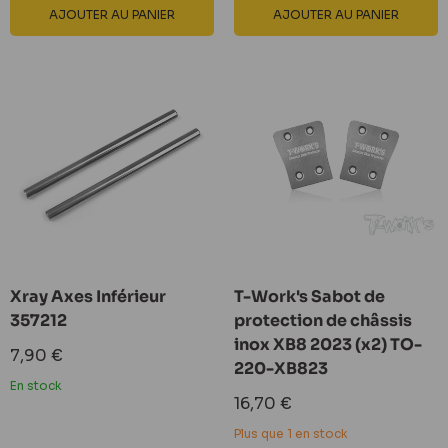
AJOUTER AU PANIER
AJOUTER AU PANIER
Xray Axes Inférieur
T-Work's Sabot de
357212
protection de châssis
inox XB8 2023 (x2) TO-
Prix
7,90 €
220-XB823
réduit
En stock
Prix
16,70 €
réduit
Plus que 1 en stock