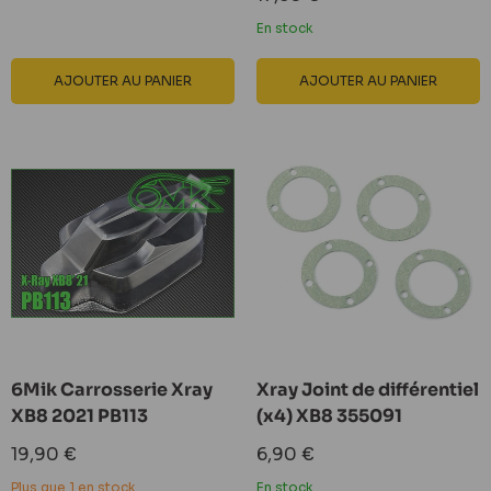
réduit
En stock
AJOUTER AU PANIER
AJOUTER AU PANIER
6Mik Carrosserie Xray
Xray Joint de différentiel
XB8 2021 PB113
(x4) XB8 355091
Prix
Prix
19,90 €
6,90 €
réduit
réduit
Plus que 1 en stock
En stock