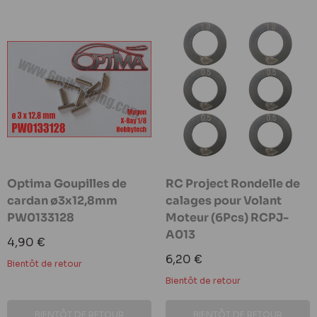
Optima Goupilles de
RC Project Rondelle de
cardan ø3x12,8mm
calages pour Volant
PW0133128
Moteur (6Pcs) RCPJ-
A013
Prix
4,90 €
réduit
Prix
6,20 €
Bientôt de retour
réduit
Bientôt de retour
BIENTÔT DE RETOUR
BIENTÔT DE RETOUR