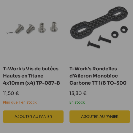
T-Work's Vis de butées
T-Work's Rondelles
Hautes en Titane
d'Aileron Monobloc
4x10mm (x4) TP-087-B
Carbone TT 1/8 TO-300
Prix
Prix
11,50 €
13,30 €
réduit
réduit
Plus que 1 en stock
En stock
AJOUTER AU PANIER
AJOUTER AU PANIER