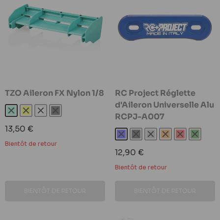
TZO Aileron FX Nylon 1/8
RC Project Réglette
d'Aileron Universelle Alu
Turquoise
Jaune
Blanc
Noir
RCPJ-A007
Prix
13,50 €
Bleu
Noir
Gris
Orange
Rouge
Vert
réduit
Bientôt de retour
Prix
12,90 €
réduit
Bientôt de retour
BIENTÔT DE RETOUR
BIENTÔT DE RETOUR