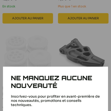
réduit
réduit
En stock
Plus que 1 en stock
AJOUTER AU PANIER
AJOUTER AU PANIER
NE MANQUEZ AUCUNE
NOUVEAUTÉ
RC Project Membrane
XRay Triangle Avant
Honeycomb V2 (x4)
Inférieur Medium XB8
Inscrivez-vous pour profiter en avant-première de
TT1/8
352120-M
nos nouveautés, promotions et conseils
techniques.
Prix
Prix
12,50 €
13,30 €