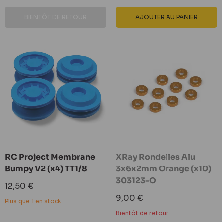
BIENTÔT DE RETOUR
AJOUTER AU PANIER
RC Project Membrane
XRay Rondelles Alu
Bumpy V2 (x4) TT1/8
3x6x2mm Orange (x10)
303123-O
Prix
12,50 €
réduit
Prix
9,00 €
Plus que 1 en stock
réduit
Bientôt de retour