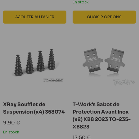
En stock
AJOUTER AU PANIER
CHOISIR OPTIONS
XRay Soufflet de
T-Work's Sabot de
Suspension (x4) 358074
Protection Avant Inox
(x2) XB8 2023 TO-235-
Prix
9,90 €
XB823
réduit
En stock
Prix
17,50 €