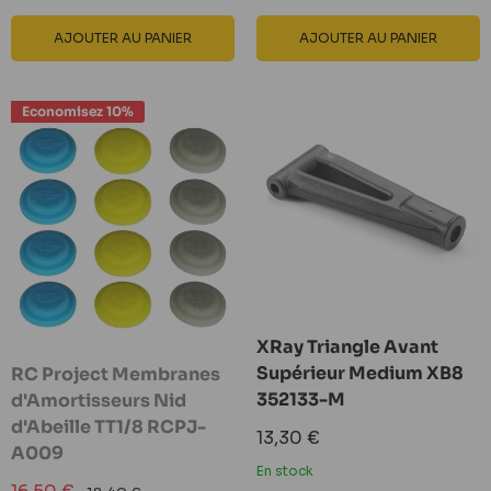
AJOUTER AU PANIER
AJOUTER AU PANIER
Economisez 10%
XRay Triangle Avant
Supérieur Medium XB8
RC Project Membranes
352133-M
d'Amortisseurs Nid
d'Abeille TT1/8 RCPJ-
Prix
13,30 €
A009
réduit
En stock
Prix