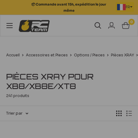
Passer
📦 Commande avant 15h, expédition le jour
FR
au
même
contenu
0
RC
Team
Modélisme
Accueil
Accessoires et Pieces
Options / Pieces
Pièces XRAY
PIÈCES XRAY POUR
XB8/XB8E/XT8
241 produits
Trier par