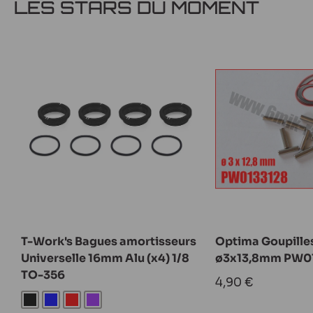
LES STARS DU MOMENT
T-Work's Bagues amortisseurs
Optima Goupille
Universelle 16mm Alu (x4) 1/8
ø3x13,8mm PW0
TO-356
Prix
4,90 €
réduit
Noir
Bleu
Rouge
Violet