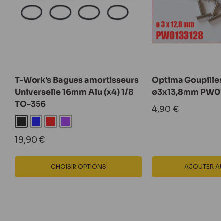
T-Work's Bagues amortisseurs
Optima Goupille
Universelle 16mm Alu (x4) 1/8
ø3x13,8mm PW0
TO-356
Prix
4,90 €
réduit
Noir
Bleu
Rouge
Violet
Prix
19,90 €
réduit
CHOISIR OPTIONS
AJOUTER AU