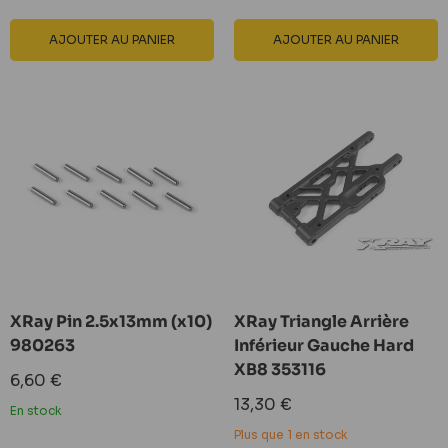
AJOUTER AU PANIER
AJOUTER AU PANIER
XRay Pin 2.5x13mm (x10)
XRay Triangle Arrière
980263
Inférieur Gauche Hard
XB8 353116
Prix
6,60 €
réduit
Prix
13,30 €
En stock
réduit
Plus que 1 en stock