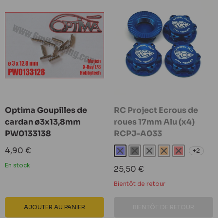
Optima Goupilles de
RC Project Ecrous de
cardan ø3x13,8mm
roues 17mm Alu (x4)
PW0133138
RCPJ-A033
Prix
4,90 €
+2
bleu
noir
gris
orange
rouge
réduit
En stock
Prix
25,50 €
réduit
Bientôt de retour
AJOUTER AU PANIER
BIENTÔT DE RETOUR