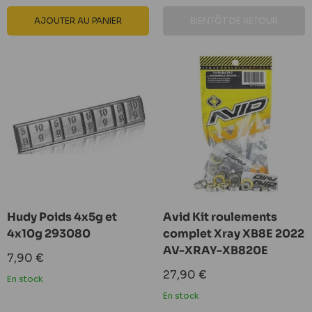
AJOUTER AU PANIER
BIENTÔT DE RETOUR
Hudy Poids 4x5g et
Avid Kit roulements
4x10g 293080
complet Xray XB8E 2022
AV-XRAY-XB820E
Prix
7,90 €
réduit
Prix
27,90 €
En stock
réduit
En stock