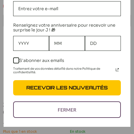
réduit
réduit
Bientôt de retour
Bientôt de retour
BIENTÔT DE RETOUR
BIENTÔT DE RETOUR
Renseignez votre anniversaire pour recevoir une
surprise le jour J ! 🎁
S'abonner aux emails
Traitement de vos données détaillé dans notre Politique de
confidentialité.
RECEVOIR LES NOUVEAUTÉS
Xray Joint de différentiel
Xray Pivots fixation
FERMER
(x2) XB8 355092
amortisseur 358047
Prix
Prix
3,60 €
15,70 €
réduit
réduit
Plus que 1 en stock
En stock