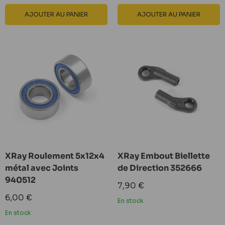
AJOUTER AU PANIER
AJOUTER AU PANIER
XRay Roulement 5x12x4
XRay Embout Biellette
métal avec Joints
de Direction 352666
940512
Prix
7,90 €
réduit
Prix
6,00 €
En stock
réduit
En stock