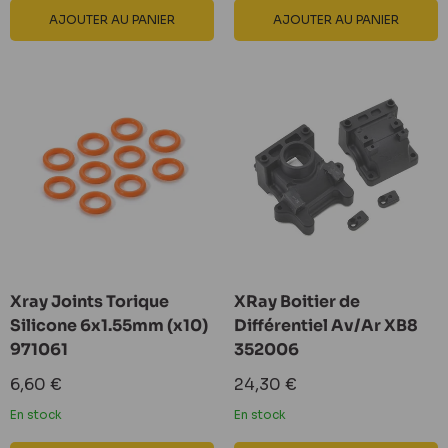
AJOUTER AU PANIER
AJOUTER AU PANIER
Xray Joints Torique
XRay Boitier de
Silicone 6x1.55mm (x10)
Différentiel Av/Ar XB8
971061
352006
Prix
Prix
6,60 €
24,30 €
réduit
réduit
En stock
En stock