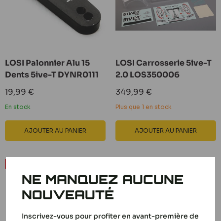
LOSI Palonnier Alu 15
LOSI Carrosserie 5ive-T
Dents 5ive-T DYNR0111
2.0 LOS350006
Prix
Prix
19,99 €
349,99 €
réduit
réduit
En stock
Plus que 1 en stock
AJOUTER AU PANIER
AJOUTER AU PANIER
Economisez 30%
NE MANQUEZ AUCUNE
NOUVEAUTÉ
Inscrivez-vous pour profiter en avant-première de