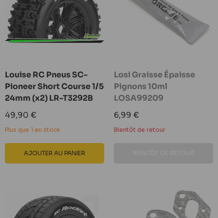
Louise RC Pneus SC-
Losi Graisse Épaisse
Pioneer Short Course 1/5
Pignons 10ml
24mm (x2) LR-T3292B
LOSA99209
Prix
Prix
49,90 €
6,99 €
réduit
réduit
Plus que 1 en stock
Bientôt de retour
AJOUTER AU PANIER
BIENTÔT DE RETOUR