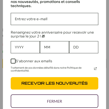
nos nouveautés, promotions et conseils
techniques.
LOSI Cloche
d'Embrayage 5ive-T
Losi Servo S901T 30Kg
Renseignez votre anniversaire pour recevoir une
LOSB5038
0.16 Métal LOSB0886
surprise le jour J ! 🎁
Prix
Prix
39,99 €
83,99 €
Prix
119,99 €
réduit
réduit
normal
Bientôt de retour
En stock
S'abonner aux emails
AJOUTER AU PANIER
BIENTÔT DE RETOUR
Traitement de vos données détaillé dans notre Politique de
confidentialité.
RECEVOIR LES NOUVEAUTÉS
FERMER