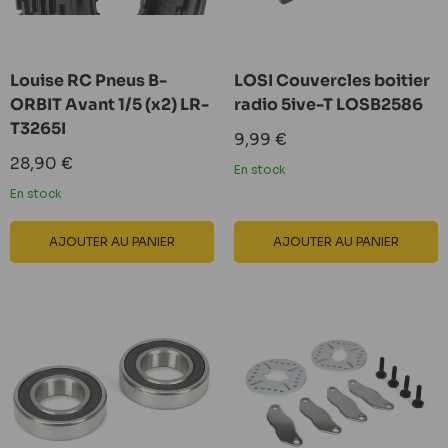
Louise RC Pneus B-
LOSI Couvercles boitier
ORBIT Avant 1/5 (x2) LR-
radio 5ive-T LOSB2586
T3265I
Prix
9,99 €
réduit
Prix
28,90 €
En stock
réduit
En stock
AJOUTER AU PANIER
AJOUTER AU PANIER