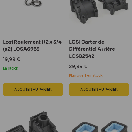
Losi Roulement 1/2 x 3/4
LOSI Carter de
(x2) LOSA6953
Différentiel Arrière
LOSB2542
Prix
19,99 €
réduit
Prix
29,99 €
En stock
réduit
Plus que 1 en stock
AJOUTER AU PANIER
AJOUTER AU PANIER