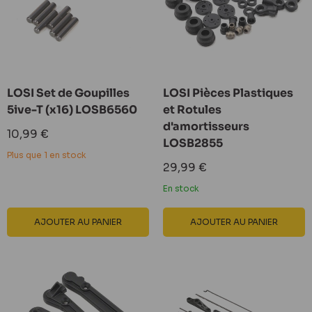
LOSI Set de Goupilles
LOSI Pièces Plastiques
5ive-T (x16) LOSB6560
et Rotules
d'amortisseurs
Prix
10,99 €
LOSB2855
réduit
Plus que 1 en stock
Prix
29,99 €
réduit
En stock
AJOUTER AU PANIER
AJOUTER AU PANIER