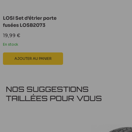
LOSI Set d'étrier porte
fusées LOSB2073
Prix
19,99 €
réduit
En stock
AJOUTER AU PANIER
NOS SUGGESTIONS
TAILLÉES POUR VOUS