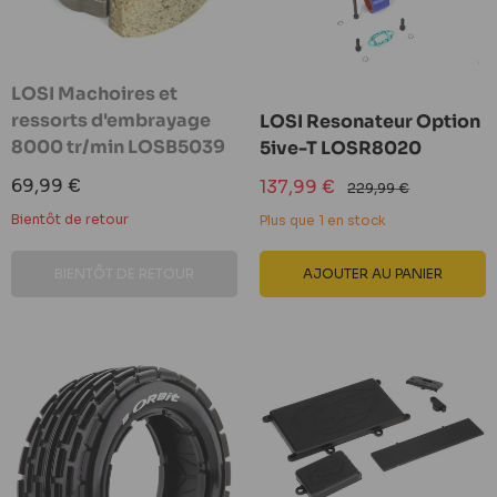
LOSI Machoires et
ressorts d'embrayage
LOSI Resonateur Option
8000 tr/min LOSB5039
5ive-T LOSR8020
Prix
69,99 €
Prix
137,99 €
Prix
229,99 €
réduit
réduit
normal
Bientôt de retour
Plus que 1 en stock
BIENTÔT DE RETOUR
AJOUTER AU PANIER