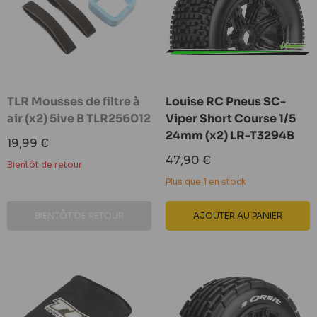
TLR Mousses de filtre à
Louise RC Pneus SC-
air (x2) 5ive B TLR256012
Viper Short Course 1/5
24mm (x2) LR-T3294B
Prix
19,99 €
réduit
Prix
47,90 €
Bientôt de retour
réduit
Plus que 1 en stock
BIENTÔT DE RETOUR
AJOUTER AU PANIER