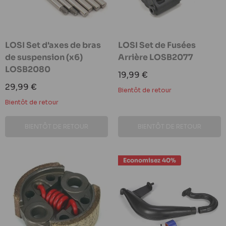
LOSI Set d'axes de bras
LOSI Set de Fusées
de suspension (x6)
Arrière LOSB2077
LOSB2080
Prix
19,99 €
réduit
Prix
29,99 €
Bientôt de retour
réduit
Bientôt de retour
BIENTÔT DE RETOUR
BIENTÔT DE RETOUR
Economisez 40%