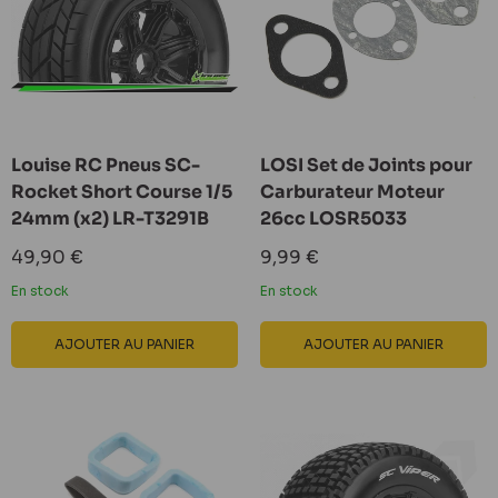
Louise RC Pneus SC-
LOSI Set de Joints pour
Rocket Short Course 1/5
Carburateur Moteur
24mm (x2) LR-T3291B
26cc LOSR5033
Prix
Prix
49,90 €
9,99 €
réduit
réduit
En stock
En stock
AJOUTER AU PANIER
AJOUTER AU PANIER