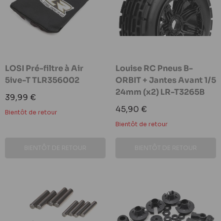
LOSI Pré-filtre à Air
Louise RC Pneus B-
5ive-T TLR356002
ORBIT + Jantes Avant 1/5
24mm (x2) LR-T3265B
Prix
39,99 €
réduit
Prix
45,90 €
Bientôt de retour
réduit
Bientôt de retour
BIENTÔT DE RETOUR
BIENTÔT DE RETOUR