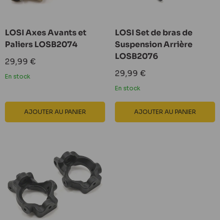
LOSI Axes Avants et
LOSI Set de bras de
Paliers LOSB2074
Suspension Arrière
LOSB2076
Prix
29,99 €
réduit
Prix
29,99 €
En stock
réduit
En stock
AJOUTER AU PANIER
AJOUTER AU PANIER