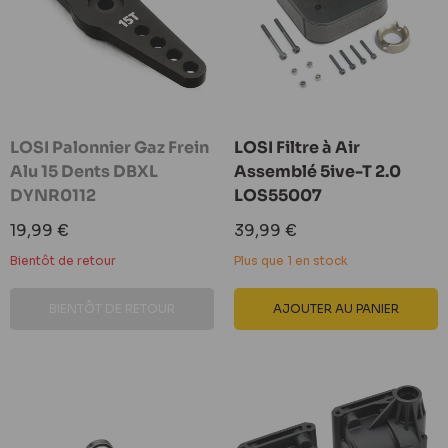
LOSI Palonnier Gaz Frein
LOSI Filtre à Air
Alu 15 Dents DBXL
Assemblé 5ive-T 2.0
DYNR0112
LOS55007
Prix
Prix
19,99 €
39,99 €
réduit
réduit
Bientôt de retour
Plus que 1 en stock
BIENTÔT DE RETOUR
AJOUTER AU PANIER