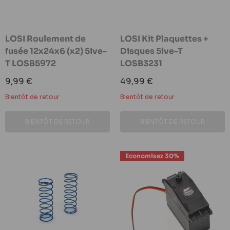
LOSI Roulement de
LOSI Kit Plaquettes +
fusée 12x24x6 (x2) 5ive-
Disques 5ive-T
T LOSB5972
LOSB3231
Prix
Prix
9,99 €
49,99 €
réduit
réduit
Bientôt de retour
Bientôt de retour
BIENTÔT DE RETOUR
BIENTÔT DE RETOUR
Economisez 30%