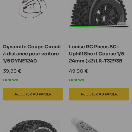
Dynamite Coupe Circuit
Louise RC Pneus SC-
à distance pour voiture
Uphill Short Course 1/5
1/5 DYNE1240
24mm (x2) LR-T3293B
Prix
Prix
39,99 €
49,90 €
réduit
réduit
En stock
En stock
AJOUTER AU PANIER
AJOUTER AU PANIER