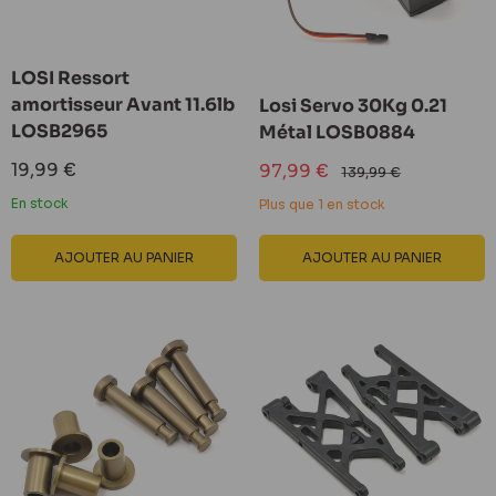
LOSI Ressort
amortisseur Avant 11.6lb
Losi Servo 30Kg 0.21
LOSB2965
Métal LOSB0884
Prix
19,99 €
Prix
97,99 €
Prix
139,99 €
réduit
réduit
normal
En stock
Plus que 1 en stock
AJOUTER AU PANIER
AJOUTER AU PANIER