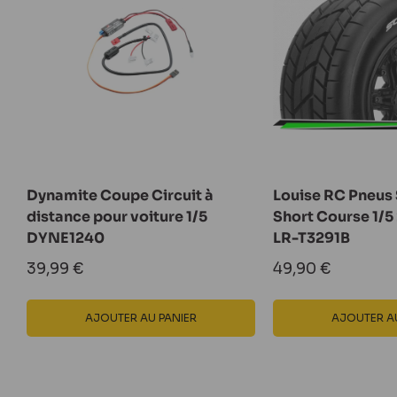
Dynamite Coupe Circuit à
Louise RC Pneus
distance pour voiture 1/5
Short Course 1/5
DYNE1240
LR-T3291B
Prix
Prix
39,99 €
49,90 €
réduit
réduit
AJOUTER AU PANIER
AJOUTER AU