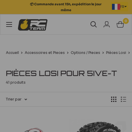
Passer
📦 Commande avant 15h, expédition le jour
FR
au
même
contenu
0
RC
Team
Modélisme
Accueil
Accessoires et Pieces
Options / Pieces
Pièces Losi
PIÈCES LOSI POUR 5IVE-T
41 produits
Trier par