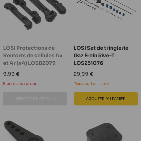
LOSI Protections de
LOSI Set de tringlerie
Renforts de cellules Av
Gaz Frein 5ive-T
et Ar (x4) LOSB2079
LOS251076
Prix
Prix
9,99 €
29,99 €
réduit
réduit
Bientôt de retour
Plus que 1 en stock
BIENTÔT DE RETOUR
AJOUTER AU PANIER