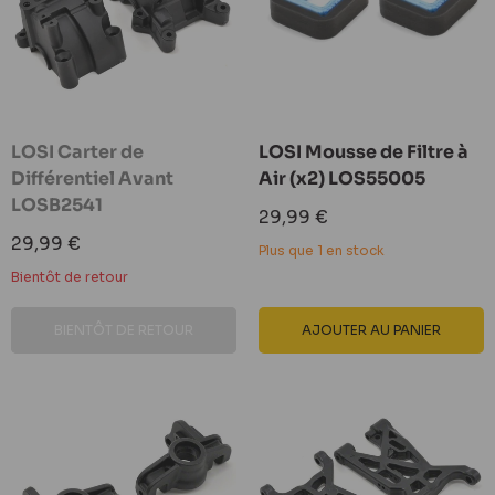
LOSI Carter de
LOSI Mousse de Filtre à
Différentiel Avant
Air (x2) LOS55005
LOSB2541
Prix
29,99 €
réduit
Prix
29,99 €
Plus que 1 en stock
réduit
Bientôt de retour
BIENTÔT DE RETOUR
AJOUTER AU PANIER