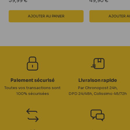
Prix
Prix
39,99 €
49,90 €
réduit
réduit
AJOUTER AU PANIER
AJOUTER AU
Paiement sécurisé
Livraison rapide
Toutes vos transactions sont
Par Chronopost 24h,
100% sécurisées
DPD 24/48h, Colissimo 48/72h