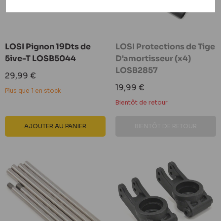
LOSI Pignon 19Dts de
LOSI Protections de Tige
5ive-T LOSB5044
D'amortisseur (x4)
LOSB2857
Prix
29,99 €
réduit
Prix
19,99 €
Plus que 1 en stock
réduit
Bientôt de retour
AJOUTER AU PANIER
BIENTÔT DE RETOUR