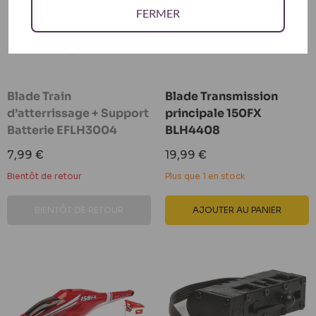
FERMER
Blade Train
Blade Transmission
d’atterrissage + Support
principale 150FX
Batterie EFLH3004
BLH4408
Prix
Prix
7,99 €
19,99 €
réduit
réduit
Bientôt de retour
Plus que 1 en stock
BIENTÔT DE RETOUR
AJOUTER AU PANIER