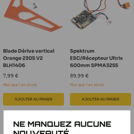
Blade Dérive vertical
Spektrum
Orange 230S V2
ESC/Récepteur Ultrix
BLH1406
600mm SPMA3255
Prix
Prix
7,99 €
89,99 €
réduit
réduit
Plus que 1 en stock
Plus que 1 en stock
AJOUTER AU PANIER
AJOUTER AU PANIER
NE MANQUEZ AUCUNE
NOUVEAUTÉ