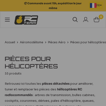
Passer
FR
au
📦 Commande avant 15h, expédition le jour
contenu
même
0
RC
Team
Modélisme
Accueil
Aéromodélisme
Pièces Aéro
Pièces pour hélicoptère
PIÈCES POUR
HÉLICOPTÈRES
33 produits
Retrouvez ici toutes les
pièces détachées
pour améliorer,
tuner et remplacer les pièces des
hélicoptères RC
radiocommandés
: arbres de transmission, bulles cabines,
cockpits, couronnes, dérives, pales d'hélicoptère, queues,