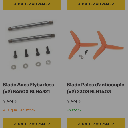
AJOUTER AU PANIER
AJOUTER AU PANIER
Blade Axes Flybarless
Blade Pales d'anticouple
(x2) B450X BLH4321
(x2) 230S BLH1403
Prix
Prix
7,99 €
7,99 €
réduit
réduit
Plus que 1 en stock
En stock
AJOUTER AU PANIER
AJOUTER AU PANIER