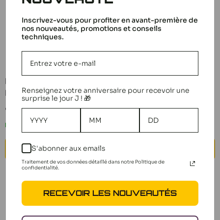
Inscrivez-vous pour profiter en avant-première de
nos nouveautés, promotions et conseils
techniques.
Blade Pales Principales
Blade Dérive 120S
Renseignez votre anniversaire pour recevoir une
BLH3402
BLH4108
surprise le jour J ! 🎁
Prix
Prix
9,99 €
6,99 €
réduit
réduit
En stock
Plus que 1 en stock
S'abonner aux emails
AJOUTER AU PANIER
AJOUTER AU PANIER
Traitement de vos données détaillé dans notre Politique de
confidentialité.
RECEVOIR LES NOUVEAUTÉS