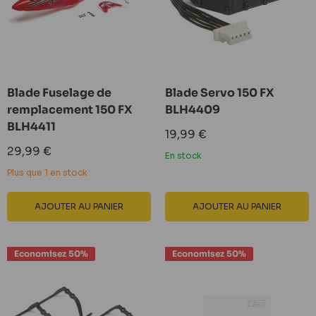
Blade Fuselage de
Blade Servo 150 FX
remplacement 150 FX
BLH4409
BLH4411
Prix
19,99 €
réduit
Prix
29,99 €
En stock
réduit
Plus que 1 en stock
AJOUTER AU PANIER
AJOUTER AU PANIER
Economisez 50%
Economisez 50%