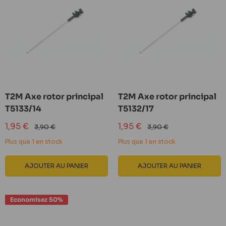
T2M Axe rotor principal
T2M Axe rotor principal
T5133/14
T5132/17
Prix
Prix
1,95 €
1,95 €
Prix
Prix
3,90 €
3,90 €
réduit
normal
réduit
normal
Plus que 1 en stock
Plus que 1 en stock
AJOUTER AU PANIER
AJOUTER AU PANIER
Economisez 50%