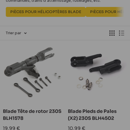
commandes, trains d’atterrissage, fuselages, etc.
PIÈCES POUR HÉLICOPTÈRES BLADE
PIÈCES POUR HÉLI
Trier par
Blade Tête de rotor 230S
Blade Pieds de Pales
BLH1578
(X2) 230S BLH4502
Prix
Prix
19,99 €
10,99 €