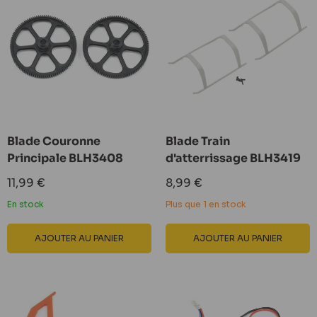
Blade Couronne
Blade Train
Principale BLH3408
d'atterrissage BLH3419
Prix
Prix
11,99 €
8,99 €
réduit
réduit
En stock
Plus que 1 en stock
AJOUTER AU PANIER
AJOUTER AU PANIER