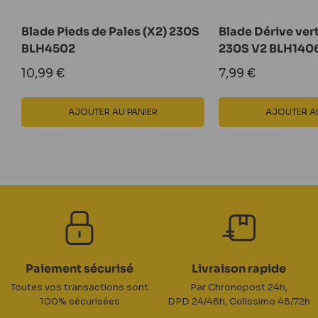
Blade Pieds de Pales (X2) 230S
Blade Dérive ver
BLH4502
230S V2 BLH140
Prix
Prix
10,99 €
7,99 €
réduit
réduit
AJOUTER AU PANIER
AJOUTER AU
Paiement sécurisé
Livraison rapide
Toutes vos transactions sont
Par Chronopost 24h,
100% sécurisées
DPD 24/48h, Colissimo 48/72h