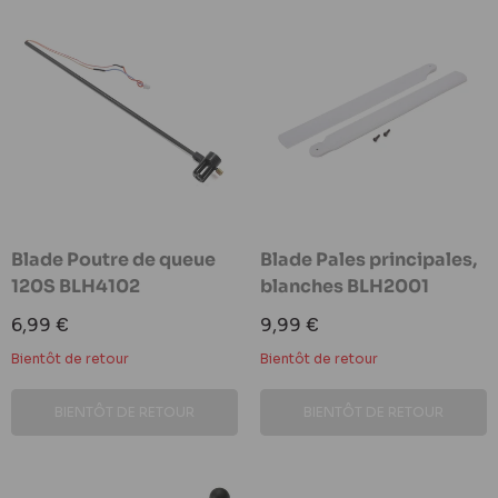
Blade Poutre de queue
Blade Pales principales,
120S BLH4102
blanches BLH2001
Prix
Prix
6,99 €
9,99 €
réduit
réduit
Bientôt de retour
Bientôt de retour
BIENTÔT DE RETOUR
BIENTÔT DE RETOUR