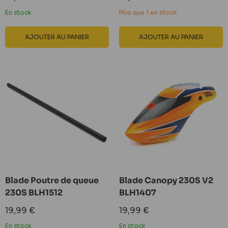
réduit
réduit
En stock
Plus que 1 en stock
AJOUTER AU PANIER
AJOUTER AU PANIER
Blade Poutre de queue
Blade Canopy 230S V2
230S BLH1512
BLH1407
Prix
Prix
19,99 €
19,99 €
réduit
réduit
En stock
En stock