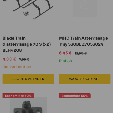
Blade Train
MHD Train Atterrissage
d’atterrissage 70 S (x2)
Tiny 530BL Z7053024
BLH4208
Prix
6,45 €
Prix
12,90 €
réduit
normal
Prix
4,00 €
Prix
7,99 €
En stock
réduit
normal
Plus que 1 en stock
AJOUTER AU PANIER
AJOUTER AU PANIER
Economisez 50%
Economisez 50%