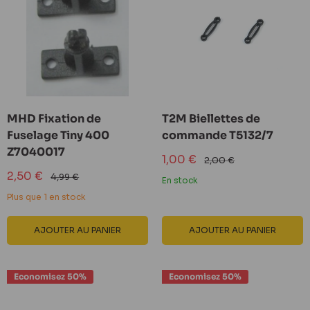
MHD Fixation de
T2M Biellettes de
Fuselage Tiny 400
commande T5132/7
Z7040017
Prix
1,00 €
Prix
2,00 €
réduit
normal
Prix
2,50 €
Prix
4,99 €
En stock
réduit
normal
Plus que 1 en stock
AJOUTER AU PANIER
AJOUTER AU PANIER
Economisez 50%
Economisez 50%