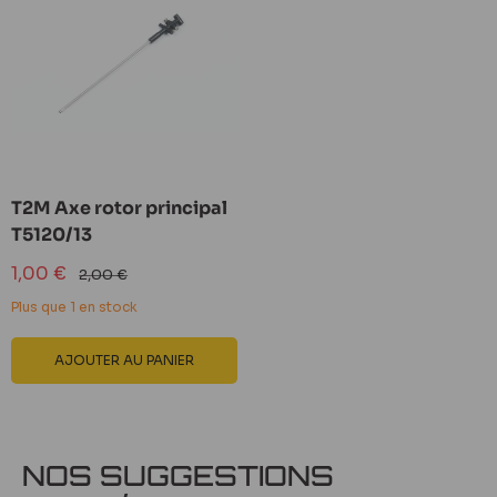
T2M Axe rotor principal
T5120/13
Prix
1,00 €
Prix
2,00 €
réduit
normal
Plus que 1 en stock
AJOUTER AU PANIER
NOS SUGGESTIONS