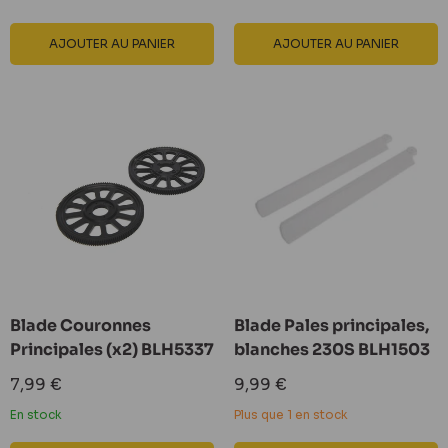
AJOUTER AU PANIER
AJOUTER AU PANIER
Blade Couronnes
Blade Pales principales,
Principales (x2) BLH5337
blanches 230S BLH1503
Prix
Prix
7,99 €
9,99 €
réduit
réduit
En stock
Plus que 1 en stock