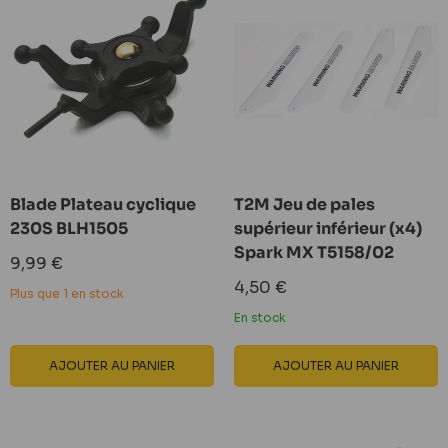
Blade Plateau cyclique
T2M Jeu de pales
230S BLH1505
supérieur inférieur (x4)
Spark MX T5158/02
Prix
9,99 €
réduit
Prix
4,50 €
Plus que 1 en stock
réduit
En stock
AJOUTER AU PANIER
AJOUTER AU PANIER