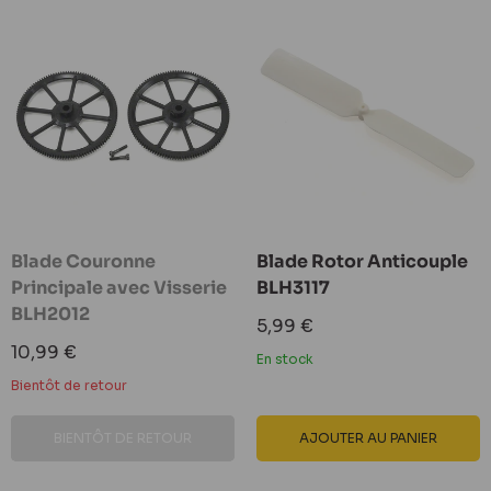
Blade Couronne
Blade Rotor Anticouple
Principale avec Visserie
BLH3117
BLH2012
Prix
5,99 €
réduit
Prix
10,99 €
En stock
réduit
Bientôt de retour
BIENTÔT DE RETOUR
AJOUTER AU PANIER