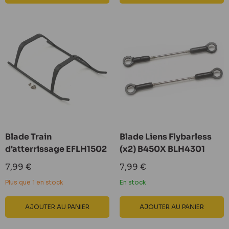
Blade Train
Blade Liens Flybarless
d'atterrissage EFLH1502
(x2) B450X BLH4301
Prix
Prix
7,99 €
7,99 €
réduit
réduit
Plus que 1 en stock
En stock
AJOUTER AU PANIER
AJOUTER AU PANIER