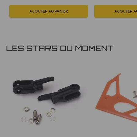
AJOUTER AU PANIER
AJOUTER AU
LES STARS DU MOMENT