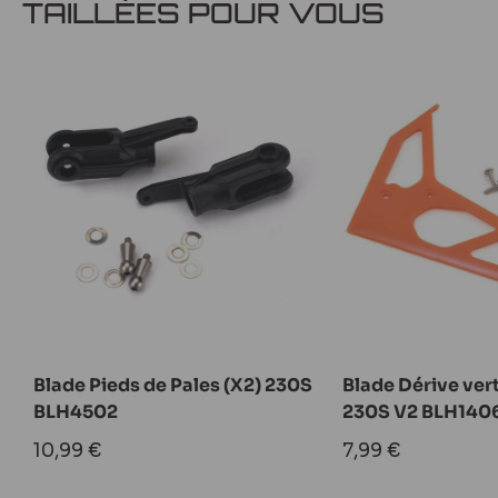
TAILLÉES POUR VOUS
Blade Pieds de Pales (X2) 230S
Blade Dérive ver
BLH4502
230S V2 BLH140
Prix
Prix
10,99 €
7,99 €
réduit
réduit