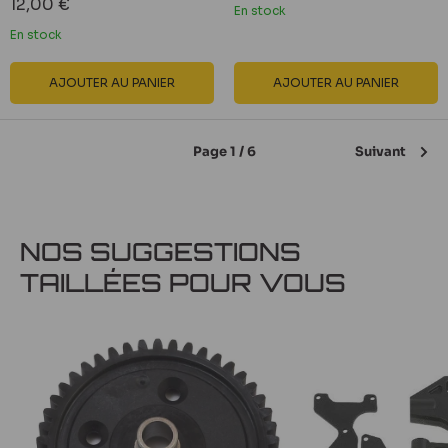
Prix
12,00 €
En stock
réduit
En stock
AJOUTER AU PANIER
AJOUTER AU PANIER
Page 1 / 6
Suivant
NOS SUGGESTIONS
TAILLÉES POUR VOUS