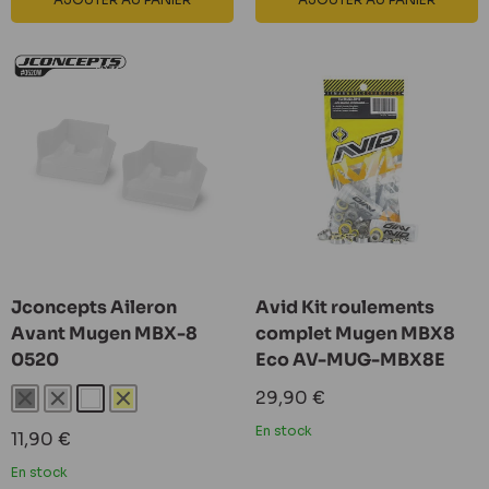
Jconcepts Aileron
Avid Kit roulements
Avant Mugen MBX-8
complet Mugen MBX8
0520
Eco AV-MUG-MBX8E
Prix
29,90 €
Noir
Gris
Blanc
Jaune
réduit
En stock
Prix
11,90 €
réduit
En stock