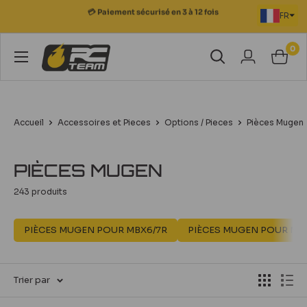
Passer
FR
💳 Paiement sécurisé en 3 à 12 fois
au
contenu
0
RC
Team
Modélisme
Accueil
Accessoires et Pieces
Options / Pieces
Pièces Mugen
PIÈCES MUGEN
243 produits
PIÈCES MUGEN POUR MBX6/7R
PIÈCES MUGEN POUR MB
Trier par