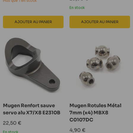
Plus que 1 en stock
réduit
En stock
AJOUTER AU PANIER
AJOUTER AU PANIER
Mugen Renfort sauve
Mugen Rotules Métal
servo alu X7/X8 E2310B
7mm (x4) MBX8
C0107DC
Prix
22,50 €
réduit
Prix
4,90 €
En stock