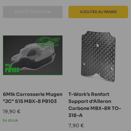
BIENTÔT DE RETOUR
AJOUTER AU PANIER
6Mik Carrosserie Mugen
T-Work's Renfort
"JC" S15 MBX-8 PB103
Support d'Aileron
Carbone MBX-8R TO-
Prix
19,90 €
318-A
réduit
En stock
Prix
7,90 €
réduit