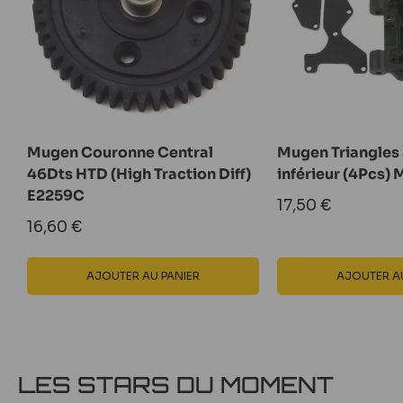
Mugen Couronne Central
Mugen Triangles
46Dts HTD (High Traction Diff)
inférieur (4Pcs)
E2259C
Prix
17,50 €
réduit
Prix
16,60 €
réduit
AJOUTER AU PANIER
AJOUTER AU