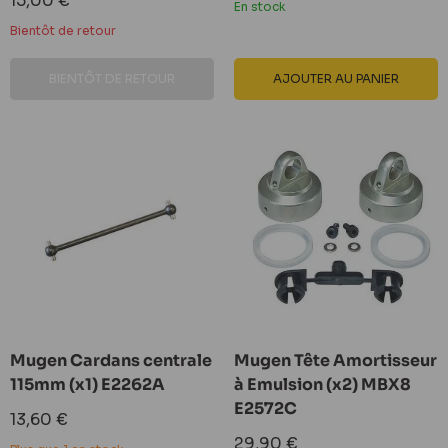
15,00 €
En stock
réduit
Bientôt de retour
BIENTÔT DE RETOUR
AJOUTER AU PANIER
Mugen Cardans centrale
Mugen Tête Amortisseur
115mm (x1) E2262A
à Emulsion (x2) MBX8
E2572C
Prix
13,60 €
réduit
Prix
29,90 €