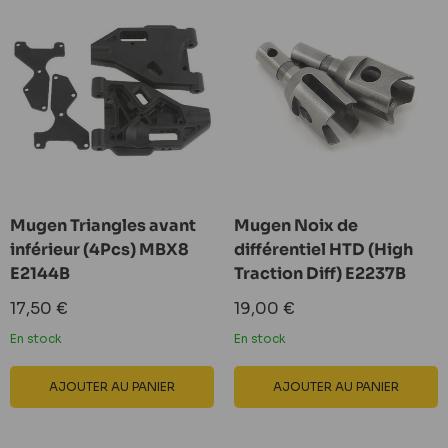
Mugen Triangles avant
Mugen Noix de
inférieur (4Pcs) MBX8
différentiel HTD (High
E2144B
Traction Diff) E2237B
Prix
Prix
17,50 €
19,00 €
réduit
réduit
En stock
En stock
AJOUTER AU PANIER
AJOUTER AU PANIER