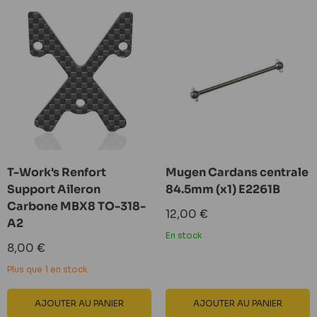
T-Work's Renfort
Mugen Cardans centrale
Support Aileron
84.5mm (x1) E2261B
Carbone MBX8 TO-318-
Prix
12,00 €
A2
réduit
En stock
Prix
8,00 €
réduit
Plus que 1 en stock
AJOUTER AU PANIER
AJOUTER AU PANIER