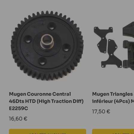
LES STARS DU MOMENT
Mugen Couronne Central
Mugen Triangles
46Dts HTD (High Traction Diff)
inférieur (4Pcs)
E2259C
Prix
17,50 €
réduit
Prix
16,60 €
réduit