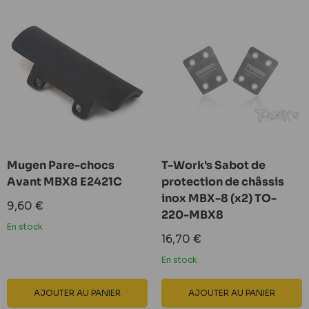
Mugen Pare-chocs
T-Work's Sabot de
Avant MBX8 E2421C
protection de châssis
inox MBX-8 (x2) TO-
Prix
9,60 €
220-MBX8
réduit
En stock
Prix
16,70 €
réduit
En stock
AJOUTER AU PANIER
AJOUTER AU PANIER