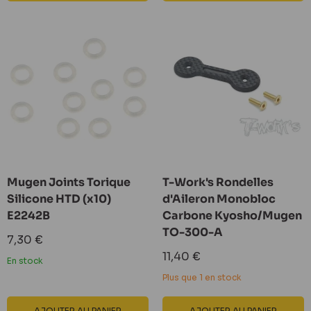
Mugen Joints Torique
T-Work's Rondelles
Silicone HTD (x10)
d'Aileron Monobloc
E2242B
Carbone Kyosho/Mugen
TO-300-A
Prix
7,30 €
réduit
Prix
11,40 €
En stock
réduit
Plus que 1 en stock
AJOUTER AU PANIER
AJOUTER AU PANIER