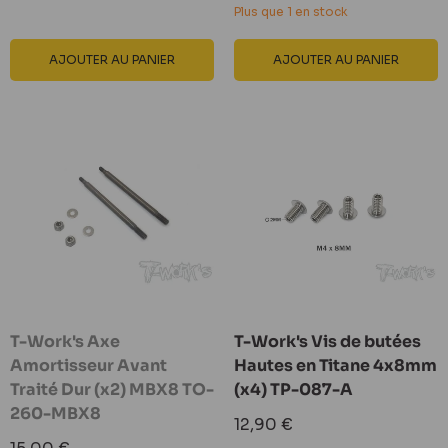
Plus que 1 en stock
AJOUTER AU PANIER
AJOUTER AU PANIER
T-Work's Axe
T-Work's Vis de butées
Amortisseur Avant
Hautes en Titane 4x8mm
Traité Dur (x2) MBX8 TO-
(x4) TP-087-A
260-MBX8
Prix
12,90 €
réduit
Prix