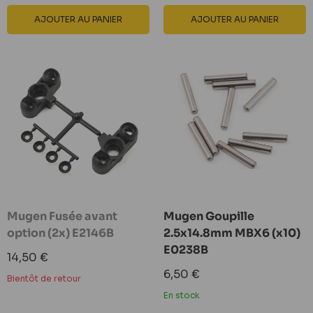
AJOUTER AU PANIER
AJOUTER AU PANIER
Mugen Fusée avant
Mugen Goupille
option (2x) E2146B
2.5x14.8mm MBX6 (x10)
E0238B
Prix
14,50 €
réduit
Prix
6,50 €
Bientôt de retour
réduit
En stock