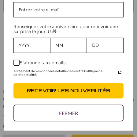
AJOUTER AU PANIER
AJOUTER AU PANIER
Renseignez votre anniversaire pour recevoir une
surprise le jour J ! 🎁
S'abonner aux emails
Traitement de vos données détaillé dans notre Politique de
confidentialité.
RECEVOIR LES NOUVEAUTÉS
Mugen Kit Rondelles de
Mugen Couronne
Calage 8x10x0.1/0.2/0.3
Central 46Dts HTD (High
(30Pcs) B0767
Traction Diff) E2235B
FERMER
Prix
Prix
12,50 €
41,90 €
réduit
réduit
Bientôt de retour
En stock