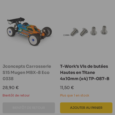
Jconcepts Carrosserie
T-Work's Vis de butées
S15 Mugen MBX-8 Eco
Hautes en Titane
0338
4x10mm (x4) TP-087-B
Prix
Prix
28,90 €
11,50 €
réduit
réduit
Bientôt de retour
Plus que 1 en stock
BIENTÔT DE RETOUR
AJOUTER AU PANIER