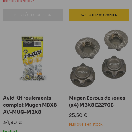
Bientôt de retour
BIENTÔT DE RETOUR
AJOUTER AU PANIER
Avid Kit roulements
Mugen Ecrous de roues
complet Mugen MBX8
(x4) MBX8 E2270B
AV-MUG-MBX8
Prix
25,50 €
réduit
Prix
34,90 €
Plus que 1 en stock
réduit
En stock