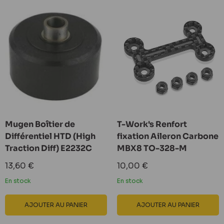
Mugen Boîtier de
T-Work's Renfort
Différentiel HTD (High
fixation Aileron Carbone
Traction Diff) E2232C
MBX8 TO-328-M
Prix
Prix
13,60 €
10,00 €
réduit
réduit
En stock
En stock
AJOUTER AU PANIER
AJOUTER AU PANIER