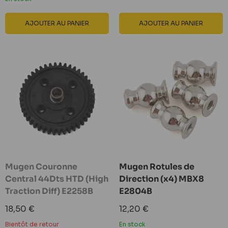
AJOUTER AU PANIER
AJOUTER AU PANIER
Mugen Couronne
Mugen Rotules de
Central 44Dts HTD (High
Direction (x4) MBX8
Traction Diff) E2258B
E2804B
Prix
Prix
18,50 €
12,20 €
réduit
réduit
Bientôt de retour
En stock