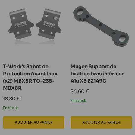
T-Work's Sabot de
Mugen Support de
Protection Avant Inox
fixation bras inférieur
(x2) MBX8R TO-235-
Alu X8 E2149C
MBX8R
Prix
24,60 €
réduit
Prix
18,80 €
En stock
réduit
En stock
AJOUTER AU PANIER
AJOUTER AU PANIER