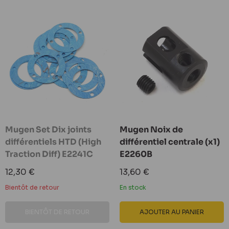
Mugen Set Dix joints
Mugen Noix de
différentiels HTD (High
différentiel centrale (x1)
Traction Diff) E2241C
E2260B
Prix
Prix
12,30 €
13,60 €
réduit
réduit
Bientôt de retour
En stock
BIENTÔT DE RETOUR
AJOUTER AU PANIER