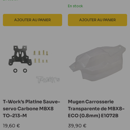
réduit
En stock
AJOUTER AU PANIER
AJOUTER AU PANIER
T-Work's Platine Sauve-
Mugen Carrosserie
servo Carbone MBX8
Transparente de MBX8-
TO-213-M
ECO (0.8mm) E1072B
Prix
Prix
19,60 €
39,90 €