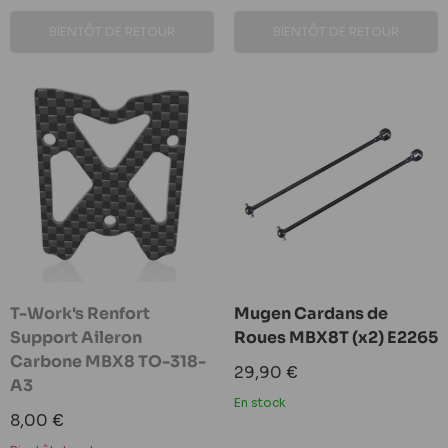
BIENTÔT DE RETOUR
BIENTÔT DE RETOUR
T-Work's Renfort
Mugen Cardans de
Support Aileron
Roues MBX8T (x2) E2265
Carbone MBX8 TO-318-
Prix
29,90 €
A3
réduit
En stock
Prix
8,00 €
réduit