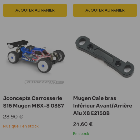
AJOUTER AU PANIER
AJOUTER AU PANIER
Jconcepts Carrosserie
Mugen Cale bras
S15 Mugen MBX-8 0387
Inférieur Avant/Arrière
Alu X8 E2150B
Prix
28,90 €
réduit
Prix
24,60 €
Plus que 1 en stock
réduit
En stock