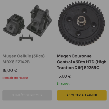
Mugen Cellule (3Pcs)
Mugen Couronne
MBX8 E2142B
Central 46Dts HTD (High
Traction Diff) E2259C
Prix
18,00 €
réduit
Prix
16,60 €
Bientôt de retour
réduit
En stock
BIENTÔT DE RETOUR
AJOUTER AU PANIER