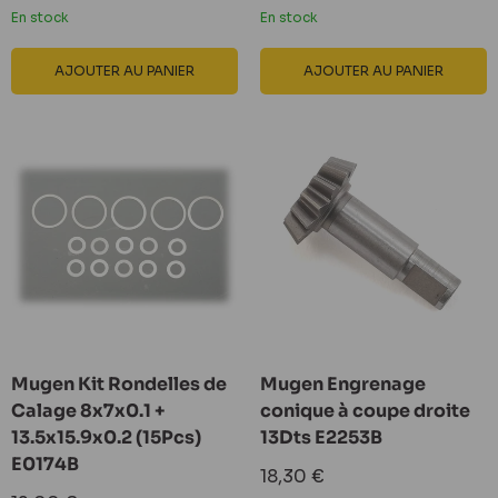
réduit
réduit
En stock
En stock
AJOUTER AU PANIER
AJOUTER AU PANIER
Mugen Kit Rondelles de
Mugen Engrenage
Calage 8x7x0.1 +
conique à coupe droite
13.5x15.9x0.2 (15Pcs)
13Dts E2253B
E0174B
Prix
18,30 €
réduit