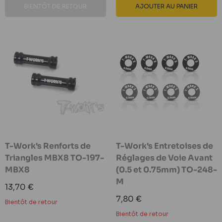
BIENTÔT DE RETOUR
AJOUTER AU PANIER
T-Work's Renforts de
T-Work's Entretoises de
Triangles MBX8 TO-197-
Réglages de Voie Avant
MBX8
(0.5 et 0.75mm) TO-248-
M
Prix
13,70 €
réduit
Prix
7,80 €
Bientôt de retour
réduit
Bientôt de retour