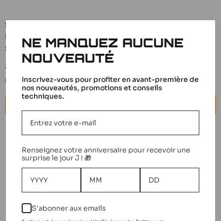
Spektrum Module
Spektrum Accu lipo
Bluetooth pour DX3
Smart G2 3S 11.1v
NE MANQUEZ AUCUNE
Smart SPMBT2000
1300mah 30C IC3
NOUVEAUTÉ
Prix
Prix
29,99 €
29,99 €
réduit
réduit
Inscrivez-vous pour profiter en avant-première de
En stock
En stock
nos nouveautés, promotions et conseils
techniques.
AJOUTER AU PANIER
AJOUTER AU PANIER
Renseignez votre anniversaire pour recevoir une
surprise le jour J ! 🎁
S'abonner aux emails