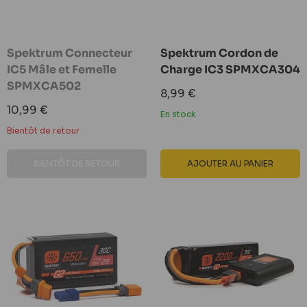
Spektrum Connecteur
Spektrum Cordon de
IC5 Mâle et Femelle
Charge IC3 SPMXCA304
SPMXCA502
Prix
8,99 €
réduit
Prix
10,99 €
En stock
réduit
Bientôt de retour
BIENTÔT DE RETOUR
AJOUTER AU PANIER