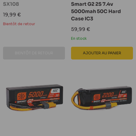
SX108
Smart G2 2S 7.4v
5000mah 50C Hard
Prix
19,99 €
Case IC3
réduit
Bientôt de retour
Prix
59,99 €
réduit
En stock
BIENTÔT DE RETOUR
AJOUTER AU PANIER