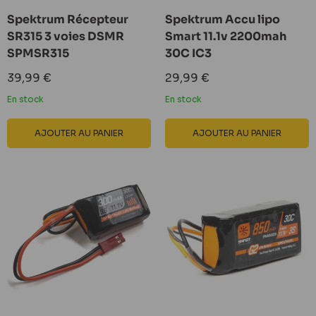
Spektrum Récepteur
Spektrum Accu lipo
SR315 3 voies DSMR
Smart 11.1v 2200mah
SPMSR315
30C IC3
Prix
Prix
39,99 €
29,99 €
réduit
réduit
En stock
En stock
AJOUTER AU PANIER
AJOUTER AU PANIER