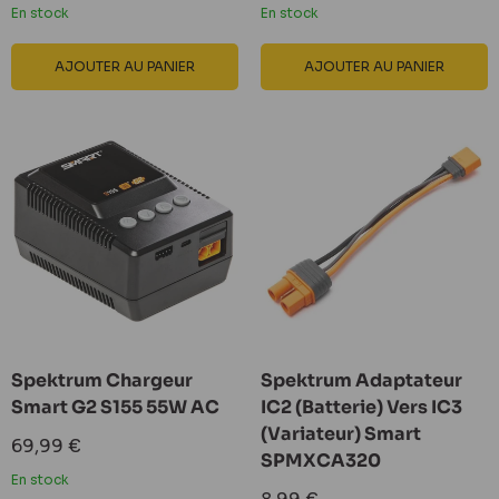
En stock
En stock
AJOUTER AU PANIER
AJOUTER AU PANIER
Spektrum Chargeur
Spektrum Adaptateur
Smart G2 S155 55W AC
IC2 (Batterie) Vers IC3
(Variateur) Smart
Prix
69,99 €
SPMXCA320
réduit
En stock
Prix