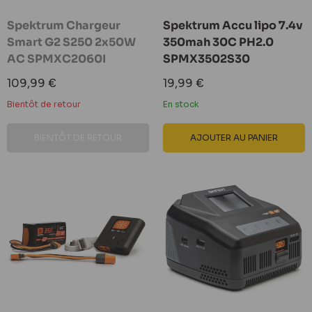
Spektrum Chargeur
Spektrum Accu lipo 7.4v
Smart G2 S250 2x50W
350mah 30C PH2.0
AC SPMXC2060I
SPMX3502S30
Prix
Prix
109,99 €
19,99 €
réduit
réduit
Bientôt de retour
En stock
BIENTÔT DE RETOUR
AJOUTER AU PANIER