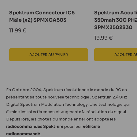
Spektrum Connecteur IC5
Spektrum Accu li
Mâle (x2) SPMXCA503
350mah 30C PH2
SPMX3502S30
Prix
11,99 €
réduit
Prix
19,99 €
réduit
AJOUTER AU PANIER
AJOUTER AU
En Octobre 2004, Spektrum révolutionne le monde du RC en
présentant sa toute nouvelle technologie : Spektrum 2.4GHz
Digital Spectrum Modulation Technology. Une technologie qui
élimine les interférences et augmente la résolution du signal.
Depuis lors, les pilotes du monde entier ont adopté les
radiocommandes Spektrum
pour leur
véhicule
radiocommandé
.