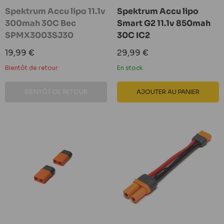
Spektrum Accu lipo 11.1v
Spektrum Accu lipo
300mah 30C Bec
Smart G2 11.1v 850mah
SPMX3003SJ30
30C IC2
Prix
Prix
19,99 €
29,99 €
réduit
réduit
Bientôt de retour
En stock
BIENTÔT DE RETOUR
AJOUTER AU PANIER