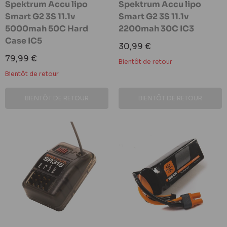
Spektrum Accu lipo
Spektrum Accu lipo
Smart G2 3S 11.1v
Smart G2 3S 11.1v
5000mah 50C Hard
2200mah 30C IC3
Case IC5
Prix
30,99 €
réduit
Prix
79,99 €
Bientôt de retour
réduit
Bientôt de retour
BIENTÔT DE RETOUR
BIENTÔT DE RETOUR