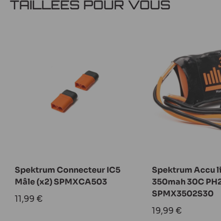
TAILLÉES POUR VOUS
Spektrum Connecteur IC5
Spektrum Accu li
Mâle (x2) SPMXCA503
350mah 30C PH2
SPMX3502S30
Prix
11,99 €
réduit
Prix
19,99 €
réduit