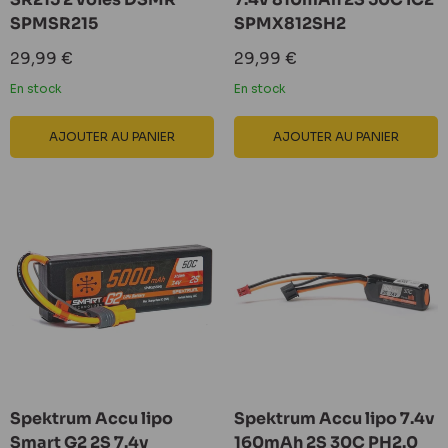
SPMSR215
SPMX812SH2
Prix
Prix
29,99 €
29,99 €
réduit
réduit
En stock
En stock
AJOUTER AU PANIER
AJOUTER AU PANIER
Spektrum Accu lipo
Spektrum Accu lipo 7.4v
Smart G2 2S 7.4v
160mAh 2S 30C PH2.0