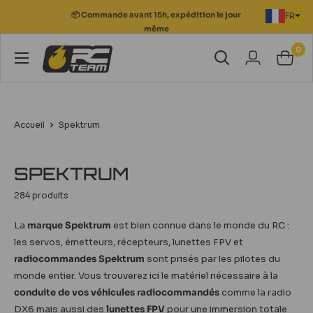
Passer
🚚 Livraison offerte en point relais dès 149€
FR
au
d’achat
contenu
0
RC
Team
Modélisme
Accueil
Spektrum
SPEKTRUM
284 produits
La
marque Spektrum
est bien connue dans le monde du RC :
les servos, émetteurs, récepteurs, lunettes FPV et
radiocommandes Spektrum
sont prisés par les pilotes du
monde entier. Vous trouverez ici le matériel nécessaire à la
conduite de vos véhicules radiocommandés
comme la radio
DX6 mais aussi des
lunettes FPV
pour une immersion totale