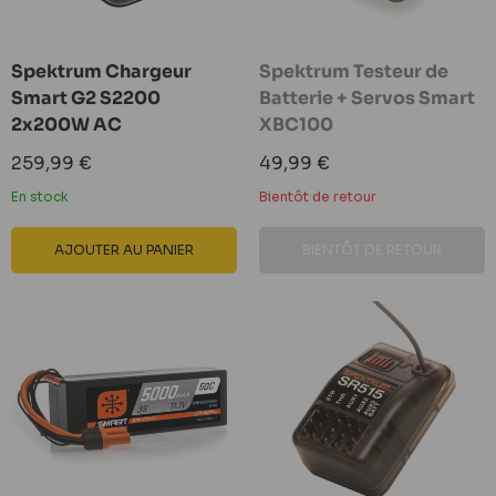
Spektrum Chargeur
Spektrum Testeur de
Smart G2 S2200
Batterie + Servos Smart
2x200W AC
XBC100
Prix
Prix
259,99 €
49,99 €
réduit
réduit
En stock
Bientôt de retour
AJOUTER AU PANIER
BIENTÔT DE RETOUR