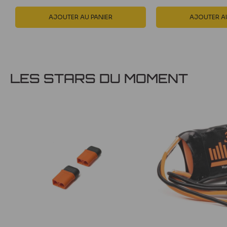
AJOUTER AU PANIER
AJOUTER AU
LES STARS DU MOMENT