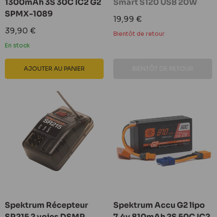
1300mAh 3S 30C IC2 G2
Smart S120 USB 20W
SPMX-1089
Prix
19,99 €
réduit
Prix
39,90 €
Bientôt de retour
réduit
En stock
AJOUTER AU PANIER
BIENTÔT DE RETOUR
Spektrum Récepteur
Spektrum Accu G2 lipo
SR215 2 voies DSMR
7.4v 810mAh 2S 50C IC2