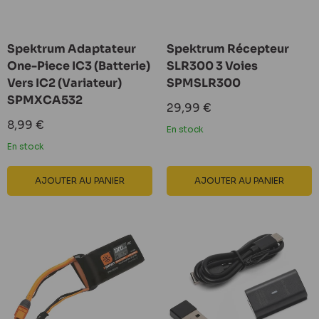
Spektrum Adaptateur
Spektrum Récepteur
One-Piece IC3 (Batterie)
SLR300 3 Voies
Vers IC2 (Variateur)
SPMSLR300
SPMXCA532
Prix
29,99 €
réduit
Prix
8,99 €
En stock
réduit
En stock
AJOUTER AU PANIER
AJOUTER AU PANIER