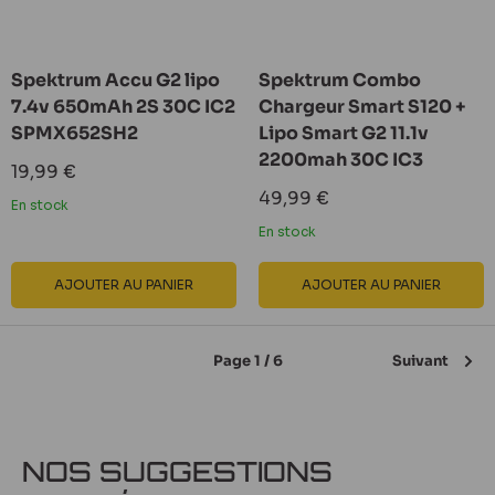
Spektrum Accu G2 lipo
Spektrum Combo
7.4v 650mAh 2S 30C IC2
Chargeur Smart S120 +
SPMX652SH2
Lipo Smart G2 11.1v
2200mah 30C IC3
Prix
19,99 €
réduit
Prix
49,99 €
En stock
réduit
En stock
AJOUTER AU PANIER
AJOUTER AU PANIER
Page 1 / 6
Suivant
NOS SUGGESTIONS