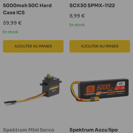
5000mah 50C Hard
SCX30 SPMX-1122
Case IC5
Prix
8,99 €
réduit
Prix
59,99 €
En stock
réduit
En stock
AJOUTER AU PANIER
AJOUTER AU PANIER
Spektrum Mini Servo
Spektrum Accu lipo