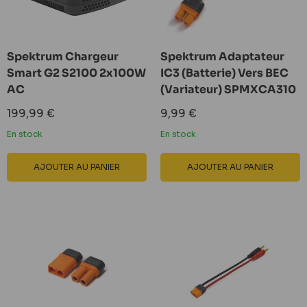
Spektrum Chargeur
Spektrum Adaptateur
Smart G2 S2100 2x100W
IC3 (Batterie) Vers BEC
AC
(Variateur) SPMXCA310
Prix
Prix
199,99 €
9,99 €
réduit
réduit
En stock
En stock
AJOUTER AU PANIER
AJOUTER AU PANIER