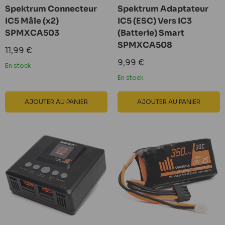
Spektrum Connecteur
Spektrum Adaptateur
IC5 Mâle (x2)
IC5 (ESC) Vers IC3
SPMXCA503
(Batterie) Smart
SPMXCA508
Prix
11,99 €
réduit
Prix
9,99 €
En stock
réduit
En stock
AJOUTER AU PANIER
AJOUTER AU PANIER