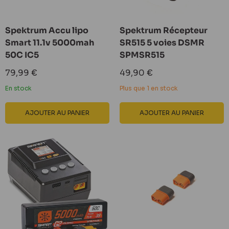
Spektrum Accu lipo
Spektrum Récepteur
Smart 11.1v 5000mah
SR515 5 voies DSMR
50C IC5
SPMSR515
Prix
Prix
79,99 €
49,90 €
réduit
réduit
En stock
Plus que 1 en stock
AJOUTER AU PANIER
AJOUTER AU PANIER