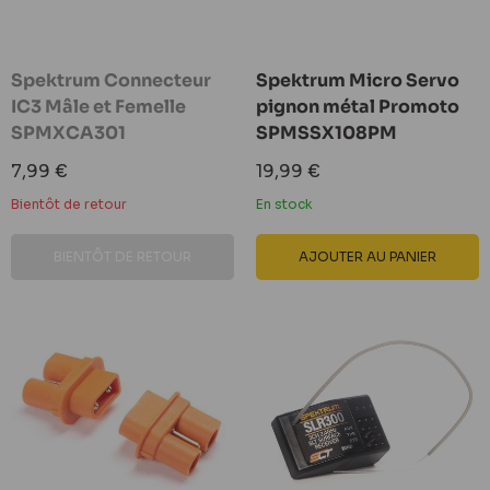
Spektrum Connecteur
Spektrum Micro Servo
IC3 Mâle et Femelle
pignon métal Promoto
SPMXCA301
SPMSSX108PM
Prix
Prix
7,99 €
19,99 €
réduit
réduit
Bientôt de retour
En stock
BIENTÔT DE RETOUR
AJOUTER AU PANIER