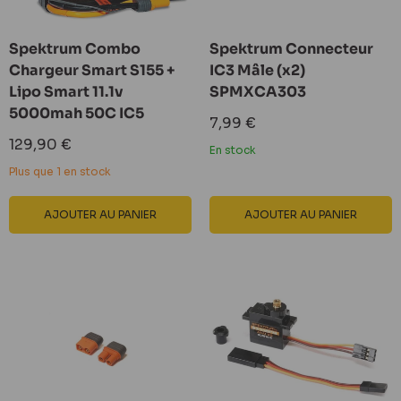
Spektrum Combo
Spektrum Connecteur
Chargeur Smart S155 +
IC3 Mâle (x2)
Lipo Smart 11.1v
SPMXCA303
5000mah 50C IC5
Prix
7,99 €
réduit
Prix
129,90 €
En stock
réduit
Plus que 1 en stock
AJOUTER AU PANIER
AJOUTER AU PANIER