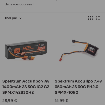
dans vos courses !
Trier par
Spektrum Accu lipo 7.4v
Spektrum Accu lipo 7.4v
1400mAh 2S 30C IC2 G2
350mAh 2S 30C PH2.0
SPMX142S30H2
SPMX-1090
Prix
Prix
28,99 €
15,99 €
réduit
réduit