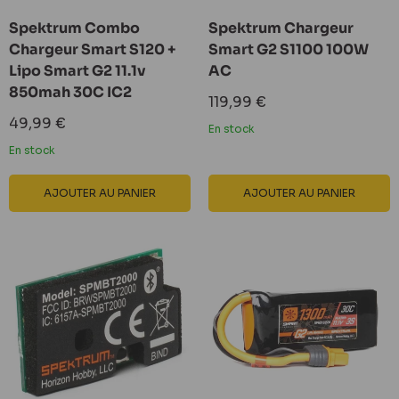
Spektrum Combo
Spektrum Chargeur
Chargeur Smart S120 +
Smart G2 S1100 100W
Lipo Smart G2 11.1v
AC
850mah 30C IC2
Prix
119,99 €
réduit
Prix
49,99 €
En stock
réduit
En stock
AJOUTER AU PANIER
AJOUTER AU PANIER