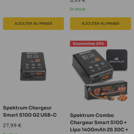
8,99 €
réduit
En stock
AJOUTER AU PANIER
AJOUTER AU PANIER
Economisez 25%
Spektrum Chargeur
Smart S100 G2 USB-C
Spektrum Combo
Chargeur Smart S100 +
Prix
27,99 €
Lipo 1400mAh 2S 30C +
réduit