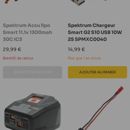
Spektrum Accu lipo
Spektrum Chargeur
Smart 11.1v 1300mah
Smart G2 S10 USB 10W
30C IC3
2S SPMXC0040
Prix
Prix
29,99 €
14,99 €
réduit
réduit
Bientôt de retour
Plus que 1 en stock
BIENTÔT DE RETOUR
AJOUTER AU PANIER