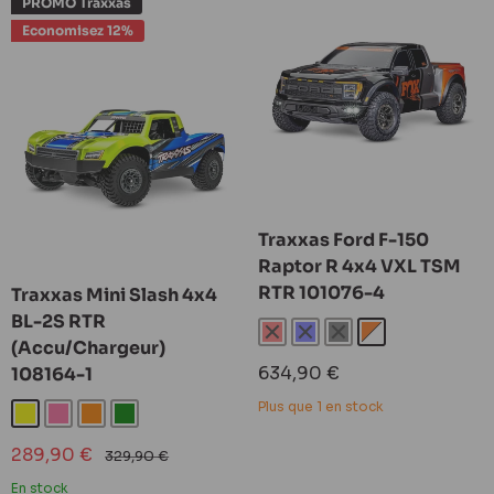
PROMO Traxxas
Economisez 12%
Traxxas Ford F-150
Raptor R 4x4 VXL TSM
RTR 101076-4
Traxxas Mini Slash 4x4
BL-2S RTR
Rouge
Bleu
Noir
Fox
(Accu/Chargeur)
Prix
634,90 €
108164-1
réduit
Plus que 1 en stock
Jaune
Rose
Orange
Vert
Prix
289,90 €
Prix
329,90 €
réduit
normal
En stock