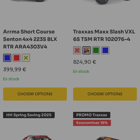
Arrma Short Course
Traxxas Maxx Slash VXL
Senton 4x4 223S BLX
6S TSM RTR 102076-4
RTR ARA4303V4
Rouge
Rock n' Roll
Vert
Bleu
Bleu
Rouge
Jaune
Prix
824,90 €
réduit
Prix
399,99 €
En stock
réduit
En stock
CHOISIR OPTIONS
CHOISIR OPTIONS
HH Spring Saving 2025
PROMO Traxxas
Economisez 16%