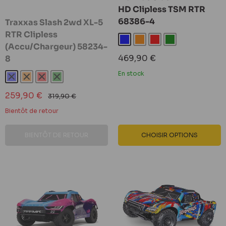
HD Clipless TSM RTR
68386-4
Traxxas Slash 2wd XL-5
RTR Clipless
Bleu
Orange
Rouge
Vert
(Accu/Chargeur) 58234-
Prix
469,90 €
8
réduit
En stock
Bleu
Orange
Rouge
Vert
Prix
259,90 €
Prix
319,90 €
réduit
normal
Bientôt de retour
BIENTÔT DE RETOUR
CHOISIR OPTIONS