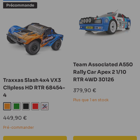
Précommande
Team Associated A550
Rally Car Apex 2 1/10
RTR 4WD 30126
Traxxas Slash 4x4 VX3
Clipless HD RTR 68454-
Prix
379,90 €
4
réduit
Plus que 1 en stock
Orange
Vert
Noir
Rouge
40Th
Prix
449,90 €
réduit
Pré-commander