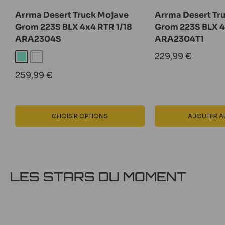
Arrma Desert Truck Mojave
Arrma Desert Tr
Grom 223S BLX 4x4 RTR 1/18
Grom 223S BLX 4
ARA2304S
ARA2304T1
Prix
229,99 €
Turquoise
Blanc
réduit
Prix
259,99 €
réduit
CHOISIR OPTIONS
AJOUTER AU
LES STARS DU MOMENT