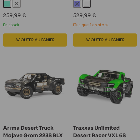
Turquoise
Blanc
Bleu
Blanc
Prix
Prix
259,99 €
529,99 €
réduit
réduit
En stock
Plus que 1 en stock
AJOUTER AU PANIER
AJOUTER AU PANIER
Arrma Desert Truck
Traxxas Unlimited
Mojave Grom 223S BLX
Desert Racer VXL 6S