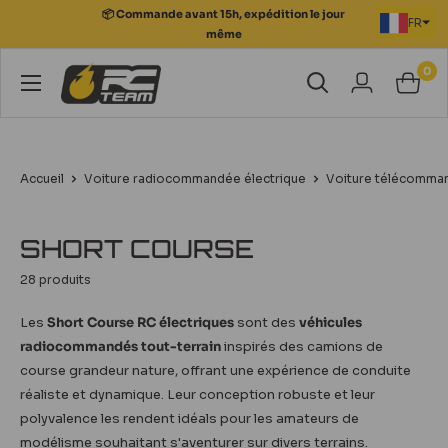
Passer
FR
au
📦 Commande avant 15h, expédition le jour
contenu
0
RC
même
Team
Modélisme
Accueil
Voiture radiocommandée électrique
Voiture télécomman
SHORT COURSE
28 produits
Les
Short Course RC électriques
sont des
véhicules
radiocommandés tout-terrain
inspirés des camions de
course grandeur nature, offrant une expérience de conduite
réaliste et dynamique. Leur conception robuste et leur
polyvalence les rendent idéals pour les amateurs de
modélisme souhaitant s'aventurer sur divers terrains.