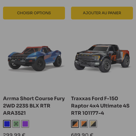
CHOISIR OPTIONS
AJOUTER AU PANIER
Arrma Short Course Fury
Traxxas Ford F-150
2WD 223S BLX RTR
Raptor 4x4 Ultimate 4S
ARA3521
RTR 101177-4
Bleu
Vert
Violet
Fox 1
Fox 2
Fox SE
Prix
Prix
299,99 €
689,90 €