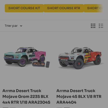
SHORT COURSE KIT
SHORT COURSE RTR
SHORT COU
Trier par
Arrma Desert Truck
Arrma Desert Truck
Mojave Grom 223S BLX
Mojave 4S BLX 1/8 RTR
4x4 RTR 1/18 ARA2304S
ARA4404