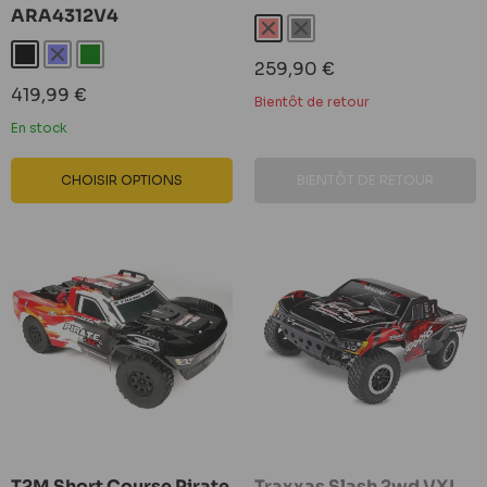
ARA4312V4
Rouge
Noir
Noir
Bleu
Vert
Prix
259,90 €
réduit
Prix
419,99 €
Bientôt de retour
réduit
En stock
CHOISIR OPTIONS
BIENTÔT DE RETOUR
T2M Short Course Pirate
Traxxas Slash 2wd VXL