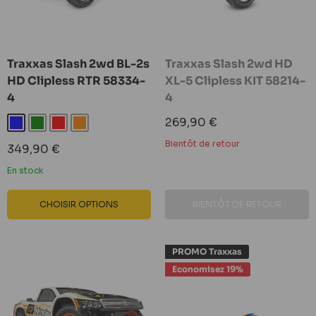
Traxxas Slash 2wd BL-2s
Traxxas Slash 2wd HD
HD Clipless RTR 58334-
XL-5 Clipless KIT 58214-
4
4
Prix
269,90 €
Bleu
Vert
Rouge
Orange
réduit
Bientôt de retour
Prix
349,90 €
réduit
En stock
CHOISIR OPTIONS
BIENTÔT DE RETOUR
PROMO Traxxas
Economisez 19%