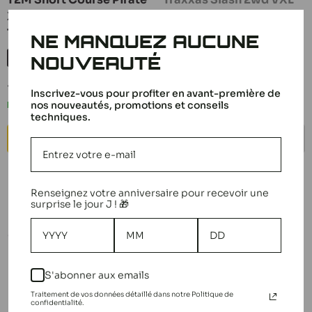
X-SC Brushless RTR
HD Clipless RTR 58376-
T4978
74
NE MANQUEZ AUCUNE
NOUVEAUTÉ
Orange
Vert
Rouge
Fox
Prix
Prix
399,90 €
449,90 €
Inscrivez-vous pour profiter en avant-première de
réduit
réduit
nos nouveautés, promotions et conseils
En stock
Bientôt de retour
techniques.
CHOISIR OPTIONS
BIENTÔT DE RETOUR
Nouveauté
Renseignez votre anniversaire pour recevoir une
surprise le jour J ! 🎁
S'abonner aux emails
Traitement de vos données détaillé dans notre Politique de
confidentialité.