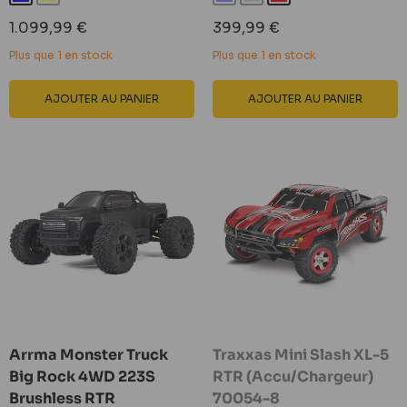
Prix
Prix
1.099,99 €
399,99 €
réduit
réduit
Plus que 1 en stock
Plus que 1 en stock
AJOUTER AU PANIER
AJOUTER AU PANIER
Arrma Monster Truck
Traxxas Mini Slash XL-5
Big Rock 4WD 223S
RTR (Accu/Chargeur)
Brushless RTR
70054-8