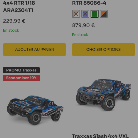
4x4 RTR 1/18
RTR 85086-4
ARA2304T1
Fox Edition
Bleu
Vert
Fox Edition 1
Prix
229,99 €
Prix
879,90 €
réduit
réduit
En stock
En stock
AJOUTER AU PANIER
CHOISIR OPTIONS
PROMO Traxxas
Economisez 19%
Traxxas Slash 4x4 VXL