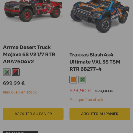
Arrma Desert Truck
Mojave 6S V2 1/7 RTR
Traxxas Slash 4x4
ARA7604V2
Ultimate VXL 3S TSM
RTR 68277-4
Vert/Noir
Rouge/Noir
Orange
Vert
Prix
699,99 €
réduit
Prix
529,90 €
Prix
629,00 €
Plus que 1 en stock
réduit
normal
Plus que 1 en stock
AJOUTER AU PANIER
AJOUTER AU PANIER