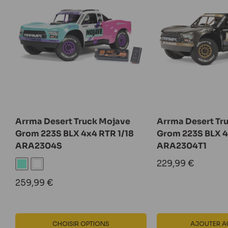
Arrma Desert Truck Mojave
Arrma Desert Tr
Grom 223S BLX 4x4 RTR 1/18
Grom 223S BLX 4
ARA2304S
ARA2304T1
Prix
229,99 €
Turquoise
Blanc
réduit
Prix
259,99 €
réduit
CHOISIR OPTIONS
AJOUTER AU