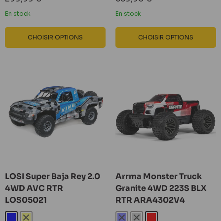
réduit
réduit
En stock
En stock
CHOISIR OPTIONS
CHOISIR OPTIONS
LOSI Super Baja Rey 2.0
Arrma Monster Truck
4WD AVC RTR
Granite 4WD 223S BLX
LOS05021
RTR ARA4302V4
Bleu
Jaune
Bleu
Gris
Rouge