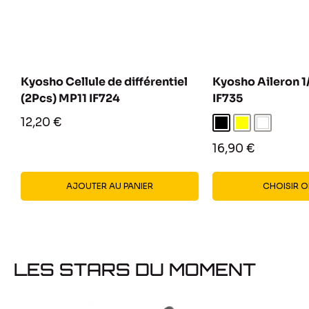
Kyosho Cellule de différentiel
Kyosho Aileron 1
(2Pcs) MP11 IF724
IF735
Prix
12,20 €
Noir
Jaune
Blanc
réduit
Prix
16,90 €
réduit
AJOUTER AU PANIER
CHOISIR O
LES STARS DU MOMENT