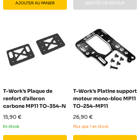
AJOUTER AU PANIER
BIENTÔT DE RETOUR
T-Work's Plaque de
T-Work's Platine support
renfort d'aileron
moteur mono-bloc MP11
carbone MP11 TO-354-N
TO-254-MP11
Prix
Prix
15,90 €
26,90 €
réduit
réduit
En stock
Plus que 1 en stock