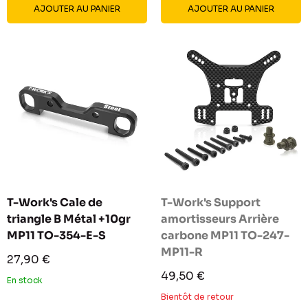
AJOUTER AU PANIER
AJOUTER AU PANIER
T-Work's Cale de
T-Work's Support
triangle B Métal +10gr
amortisseurs Arrière
MP11 TO-354-E-S
carbone MP11 TO-247-
MP11-R
Prix
27,90 €
réduit
Prix
49,50 €
En stock
réduit
Bientôt de retour