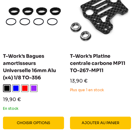
T-Work's Bagues
T-Work's Platine
amortisseurs
centrale carbone MP11
Universelle 16mm Alu
TO-267-MP11
(x4) 1/8 TO-356
Prix
13,90 €
réduit
Noir
Bleu
Rouge
Violet
Plus que 1 en stock
Prix
19,90 €
réduit
En stock
CHOISIR OPTIONS
AJOUTER AU PANIER