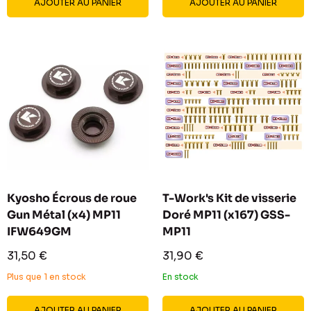
AJOUTER AU PANIER
AJOUTER AU PANIER
Kyosho Écrous de roue
T-Work's Kit de visserie
Gun Métal (x4) MP11
Doré MP11 (x167) GSS-
IFW649GM
MP11
Prix
Prix
31,50 €
31,90 €
réduit
réduit
Plus que 1 en stock
En stock
AJOUTER AU PANIER
AJOUTER AU PANIER