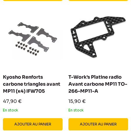
Kyosho Renforts
T-Work's Platine radio
carbone triangles avant
Avant carbone MP11 TO-
MP11 (x4) IFW705
266-MP11-A
Prix
Prix
47,90 €
15,90 €
réduit
réduit
En stock
En stock
AJOUTER AU PANIER
AJOUTER AU PANIER