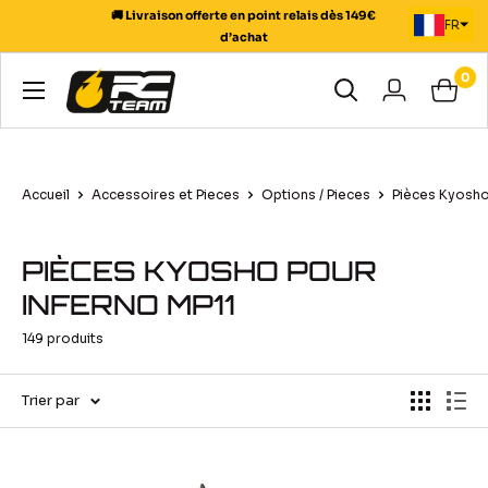
Passer
FR
au
🚚 Livraison offerte en point relais dès 149€
d’achat
contenu
0
RC
Team
Modélisme
Accueil
Accessoires et Pieces
Options / Pieces
Pièces Kyosho
PIÈCES KYOSHO POUR
INFERNO MP11
149 produits
Trier par