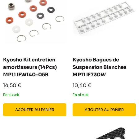
Kyosho Kit entretien
Kyosho Bagues de
amortisseurs (14Pcs)
Suspension Blanches
MP11 IFW140-05B
MP11 IF730W
Prix
Prix
14,50 €
10,40 €
réduit
réduit
En stock
En stock
AJOUTER AU PANIER
AJOUTER AU PANIER