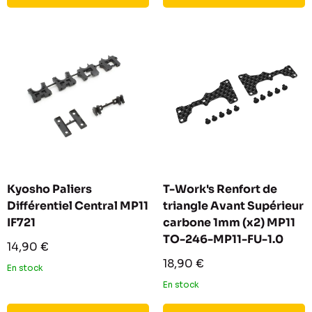
Kyosho Paliers
T-Work's Renfort de
Différentiel Central MP11
triangle Avant Supérieur
IF721
carbone 1mm (x2) MP11
TO-246-MP11-FU-1.0
Prix
14,90 €
réduit
Prix
18,90 €
En stock
réduit
En stock