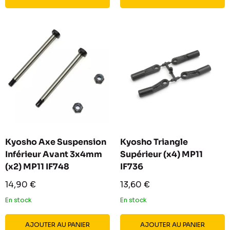
Kyosho Axe Suspension
Kyosho Triangle
Inférieur Avant 3x4mm
Supérieur (x4) MP11
(x2) MP11 IF748
IF736
Prix
Prix
14,90 €
13,60 €
réduit
réduit
En stock
En stock
AJOUTER AU PANIER
AJOUTER AU PANIER