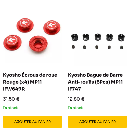
Kyosho Écrous de roue
Kyosho Bague de Barre
Rouge (x4) MP11
Anti-roulis (5Pcs) MP11
IFW649R
IF747
Prix
Prix
31,50 €
12,80 €
réduit
réduit
En stock
En stock
AJOUTER AU PANIER
AJOUTER AU PANIER