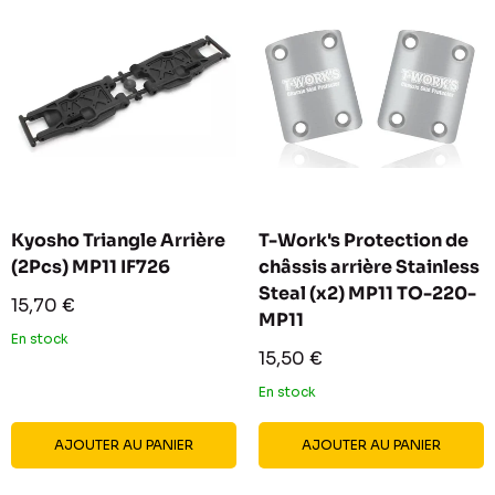
Kyosho Triangle Arrière
T-Work's Protection de
(2Pcs) MP11 IF726
châssis arrière Stainless
Steal (x2) MP11 TO-220-
Prix
15,70 €
MP11
réduit
En stock
Prix
15,50 €
réduit
En stock
AJOUTER AU PANIER
AJOUTER AU PANIER