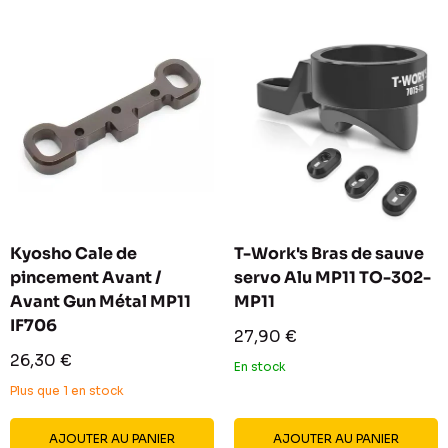
Kyosho Cale de
T-Work's Bras de sauve
pincement Avant /
servo Alu MP11 TO-302-
Avant Gun Métal MP11
MP11
IF706
Prix
27,90 €
réduit
Prix
26,30 €
En stock
réduit
Plus que 1 en stock
AJOUTER AU PANIER
AJOUTER AU PANIER