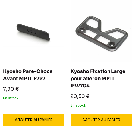
Kyosho Pare-Chocs
Kyosho Fixation Large
Avant MP11 IF727
pour aileron MP11
IFW704
Prix
7,90 €
réduit
Prix
20,50 €
En stock
réduit
En stock
AJOUTER AU PANIER
AJOUTER AU PANIER