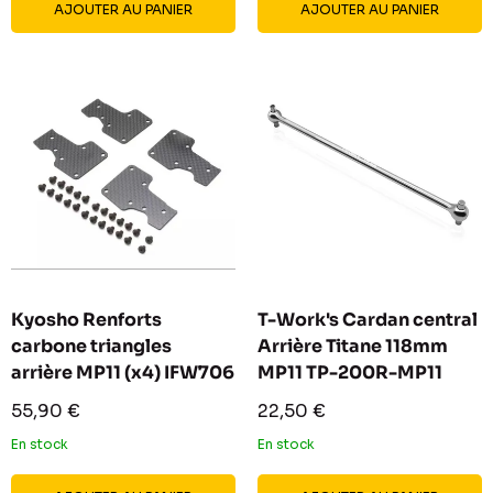
AJOUTER AU PANIER
AJOUTER AU PANIER
Kyosho Renforts
T-Work's Cardan central
carbone triangles
Arrière Titane 118mm
arrière MP11 (x4) IFW706
MP11 TP-200R-MP11
Prix
Prix
55,90 €
22,50 €
réduit
réduit
En stock
En stock