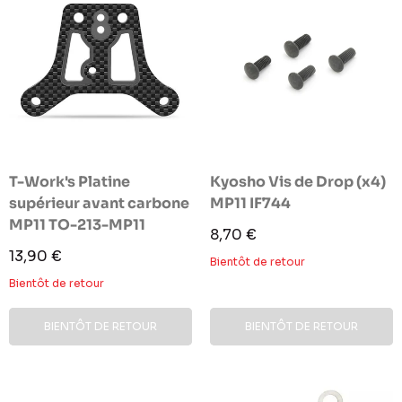
T-Work's Platine
Kyosho Vis de Drop (x4)
supérieur avant carbone
MP11 IF744
MP11 TO-213-MP11
Prix
8,70 €
réduit
Prix
13,90 €
Bientôt de retour
réduit
Bientôt de retour
BIENTÔT DE RETOUR
BIENTÔT DE RETOUR