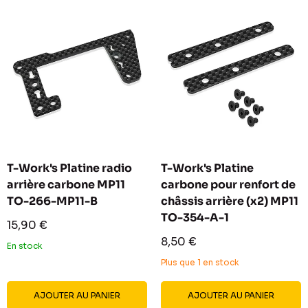
T-Work's Platine radio
T-Work's Platine
arrière carbone MP11
carbone pour renfort de
TO-266-MP11-B
châssis arrière (x2) MP11
TO-354-A-1
Prix
15,90 €
réduit
Prix
8,50 €
En stock
réduit
Plus que 1 en stock
AJOUTER AU PANIER
AJOUTER AU PANIER