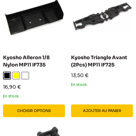
Kyosho Aileron 1/8
Kyosho Triangle Avant
Nylon MP11 IF735
(2Pcs) MP11 IF725
Prix
13,50 €
Noir
Jaune
Blanc
réduit
En stock
Prix
16,90 €
réduit
En stock
CHOISIR OPTIONS
AJOUTER AU PANIER