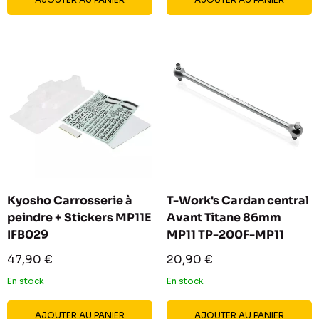
Kyosho Carrosserie à
T-Work's Cardan central
peindre + Stickers MP11E
Avant Titane 86mm
IFB029
MP11 TP-200F-MP11
Prix
Prix
47,90 €
20,90 €
réduit
réduit
En stock
En stock
AJOUTER AU PANIER
AJOUTER AU PANIER