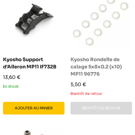
Kyosho Support
Kyosho Rondelle de
d'Aileron MP11 IF732B
calage 5x8x0.2 (x10)
MP11 96776
Prix
13,60 €
réduit
Prix
5,50 €
En stock
réduit
Bientôt de retour
AJOUTER AU PANIER
BIENTÔT DE RETOUR