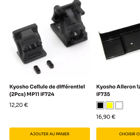
Kyosho Cellule de différentiel
Kyosho Aileron 1
(2Pcs) MP11 IF724
IF735
Prix
12,20 €
Noir
Jaune
Blanc
réduit
Prix
16,90 €
réduit