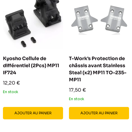
Kyosho Cellule de
T-Work's Protection de
différentiel (2Pcs) MP11
châssis avant Stainless
IF724
Steal (x2) MP11 TO-235-
MP11
Prix
12,20 €
réduit
Prix
17,50 €
En stock
réduit
En stock
AJOUTER AU PANIER
AJOUTER AU PANIER