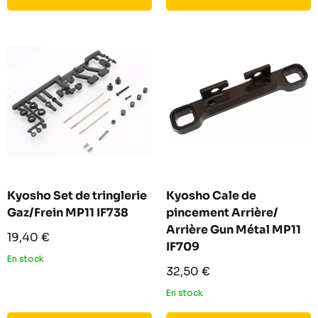
Kyosho Set de tringlerie
Kyosho Cale de
Gaz/Frein MP11 IF738
pincement Arrière/
Arrière Gun Métal MP11
Prix
19,40 €
IF709
réduit
En stock
Prix
32,50 €
réduit
En stock