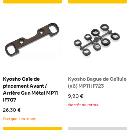
Kyosho Cale de
Kyosho Bague de Cellule
pincement Avant /
(x6) MP11 IF723
Arrière Gun Métal MP11
Prix
9,90 €
IF707
réduit
Bientôt de retour
Prix
26,30 €
réduit
Plus que 1 en stock