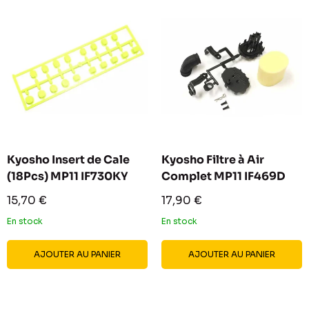
Kyosho Insert de Cale
Kyosho Filtre à Air
(18Pcs) MP11 IF730KY
Complet MP11 IF469D
Prix
Prix
15,70 €
17,90 €
réduit
réduit
En stock
En stock
AJOUTER AU PANIER
AJOUTER AU PANIER