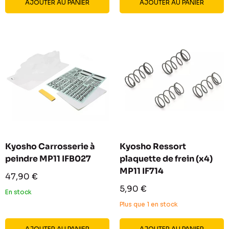
AJOUTER AU PANIER
AJOUTER AU PANIER
Kyosho Carrosserie à
Kyosho Ressort
peindre MP11 IFB027
plaquette de frein (x4)
MP11 IF714
Prix
47,90 €
réduit
Prix
5,90 €
En stock
réduit
Plus que 1 en stock
AJOUTER AU PANIER
AJOUTER AU PANIER