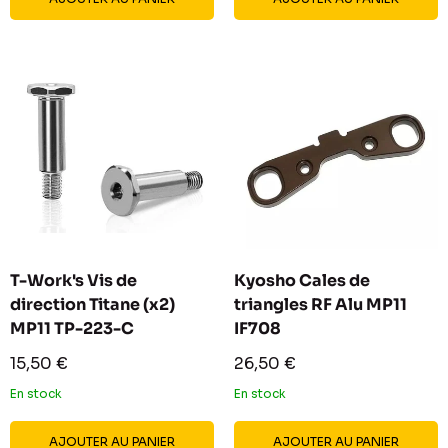
T-Work's Vis de
Kyosho Cales de
direction Titane (x2)
triangles RF Alu MP11
MP11 TP-223-C
IF708
Prix
Prix
15,50 €
26,50 €
réduit
réduit
En stock
En stock
AJOUTER AU PANIER
AJOUTER AU PANIER