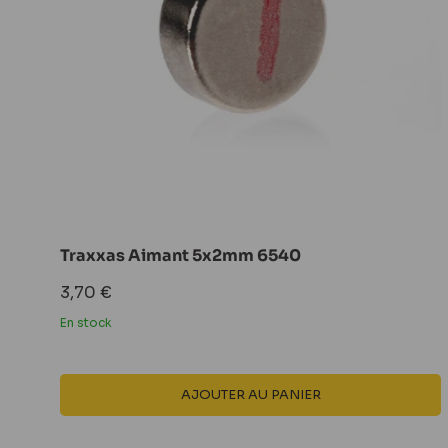
Traxxas Aimant 5x2mm 6540
Prix
3,70 €
réduit
En stock
AJOUTER AU PANIER