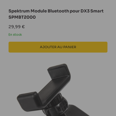
Spektrum Module Bluetooth pour DX3 Smart
SPMBT2000
Prix
29,99 €
réduit
En stock
AJOUTER AU PANIER