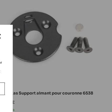
Z
er
t
Traxxas Support aimant pour couronne 6538
Prix
5,80 €
réduit
En stock