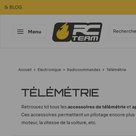
Passer
📝 BLOG
au
contenu
RC
Menu
Team
Modélisme
Accueil
Electronique
Radiocommandes
Télémétrie
TÉLÉMÉTRIE
Retrouvez ici tous les
accessoires de télémétrie
et
a
Ces accessoires permettent un pilotage encore plus 
moteur, la vitesse de la voiture, etc.