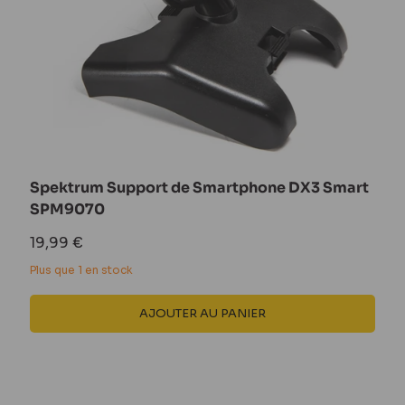
Spektrum Support de Smartphone DX3 Smart
SPM9070
Prix
19,99 €
réduit
Plus que 1 en stock
AJOUTER AU PANIER