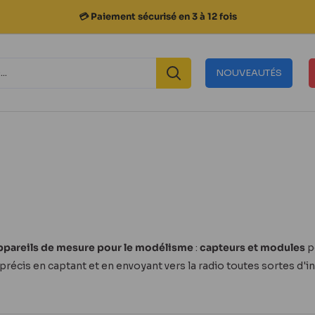
📦 Commande avant 15h, expédition le jour même
NOUVEAUTÉS
ppareils de mesure pour le modélisme
:
capteurs et modules
p
précis en captant et en envoyant vers la radio toutes sortes 