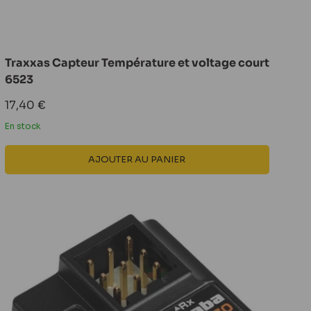
Traxxas Capteur Température et voltage court
6523
Prix
17,40 €
réduit
En stock
AJOUTER AU PANIER