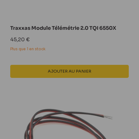
Traxxas Module Télémétrie 2.0 TQI 6550X
Prix
45,20 €
réduit
Plus que 1 en stock
AJOUTER AU PANIER