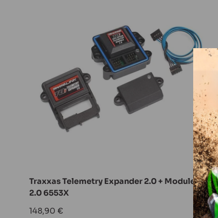
Traxxas Telemetry Expander 2.0 + Module GPS
2.0 6553X
Prix
148,90 €