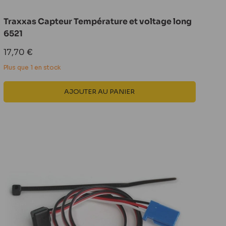
Traxxas Capteur Température et voltage long
6521
Prix
17,70 €
réduit
Plus que 1 en stock
AJOUTER AU PANIER