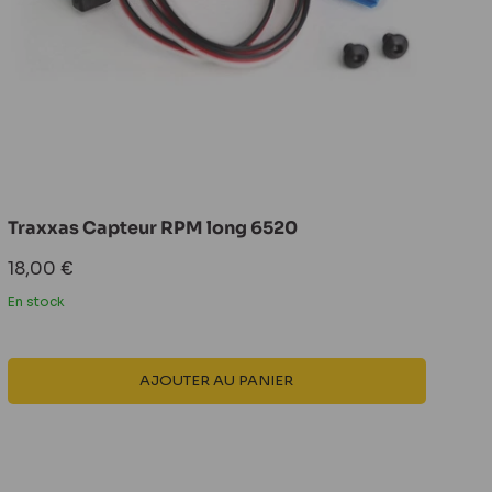
Traxxas Capteur RPM long 6520
Prix
18,00 €
réduit
En stock
AJOUTER AU PANIER