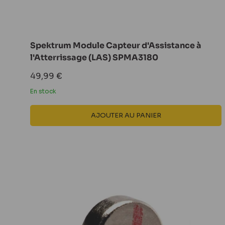
Spektrum Module Capteur d'Assistance à
l'Atterrissage (LAS) SPMA3180
Prix
49,99 €
réduit
En stock
AJOUTER AU PANIER