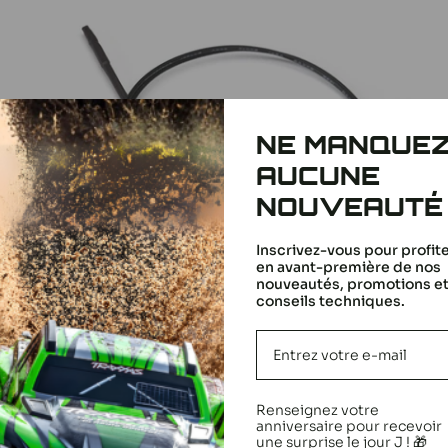
NE MANQUE
AUCUNE
NOUVEAUTÉ
Inscrivez-vous pour profit
en avant-première de nos
nouveautés, promotions e
conseils techniques.
Traxxas Capteur Température et Voltage 6531
Prix
17,40 €
Renseignez votre
réduit
anniversaire pour recevoir
En stock
une surprise le jour J ! 🎁