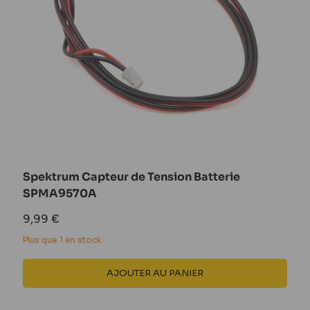
Spektrum Capteur de Tension Batterie
SPMA9570A
Prix
9,99 €
réduit
Plus que 1 en stock
AJOUTER AU PANIER