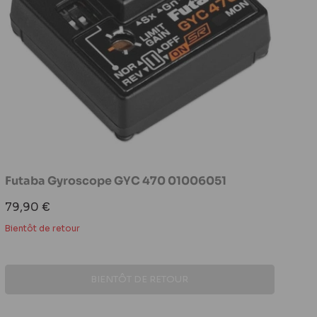
Futaba Gyroscope GYC 470 01006051
Prix
79,90 €
réduit
Bientôt de retour
BIENTÔT DE RETOUR