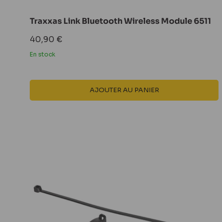
Traxxas Link Bluetooth Wireless Module 6511
Prix
40,90 €
réduit
En stock
AJOUTER AU PANIER