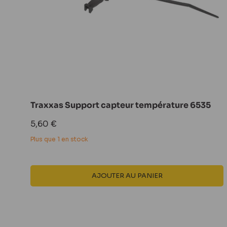
Traxxas Support capteur température 6535
Prix
5,60 €
réduit
Plus que 1 en stock
AJOUTER AU PANIER