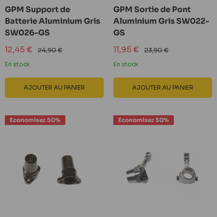
GPM Support de
GPM Sortie de Pont
Batterie Aluminium Gris
Aluminium Gris SW022-
SW026-GS
GS
Prix
Prix
12,45 €
11,95 €
Prix
Prix
24,90 €
23,90 €
réduit
normal
réduit
normal
En stock
En stock
AJOUTER AU PANIER
AJOUTER AU PANIER
Economisez 50%
Economisez 50%