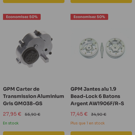
Economisez 50%
Economisez 50%
GPM Carter de
GPM Jantes alu 1.9
Transmission Aluminium
Bead-Lock 6 Batons
Gris GM038-GS
Argent AW1906F/R-S
Prix
Prix
27,95 €
17,45 €
Prix
Prix
55,90 €
34,90 €
réduit
normal
réduit
normal
En stock
Plus que 1 en stock