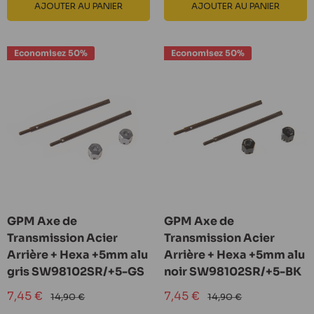
AJOUTER AU PANIER
AJOUTER AU PANIER
Economisez 50%
Economisez 50%
GPM Axe de
GPM Axe de
Transmission Acier
Transmission Acier
Arrière + Hexa +5mm alu
Arrière + Hexa +5mm alu
gris SW98102SR/+5-GS
noir SW98102SR/+5-BK
Prix
Prix
7,45 €
7,45 €
Prix
Prix
14,90 €
14,90 €
réduit
normal
réduit
normal