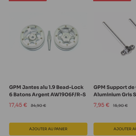
GPM Jantes alu 1.9 Bead-Lock
GPM Support de 
6 Batons Argent AW1906F/R-S
Aluminium Gris
Prix
Prix
17,45 €
7,95 €
Prix
Prix
34,90 €
15,90 €
normal
normal
réduit
réduit
AJOUTER AU PANIER
AJOUTER AU