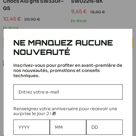
Chocs Alu gris SW330F-
SW022N-BK
GS
Prix
9,45 €
Prix
18,90 €
réduit
normal
Prix
10,45 €
Prix
20,90 €
En stock
réduit
normal
En stock
NE MANQUEZ AUCUNE
AJOUTER AU PANIER
AJOUTER AU PANIER
NOUVEAUTÉ
Economisez 50%
Economisez 50%
Inscrivez-vous pour profiter en avant-première de
nos nouveautés, promotions et conseils
techniques.
Renseignez votre anniversaire pour recevoir une
surprise le jour J ! 🎁
GPM Adaptateur d'axe
GPM Liens de Direction