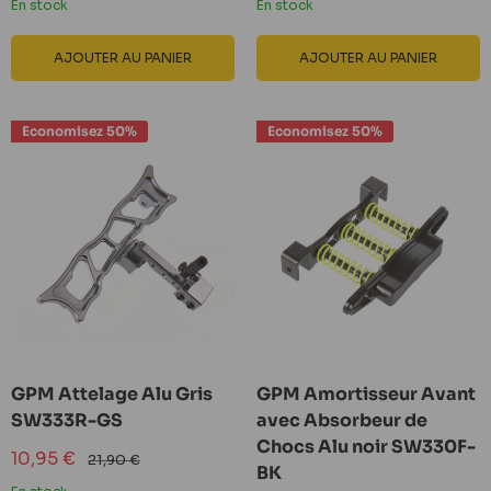
En stock
En stock
AJOUTER AU PANIER
AJOUTER AU PANIER
Economisez 50%
Economisez 50%
GPM Attelage Alu Gris
GPM Amortisseur Avant
SW333R-GS
avec Absorbeur de
Chocs Alu noir SW330F-
Prix
10,95 €
Prix
21,90 €
BK
réduit
normal