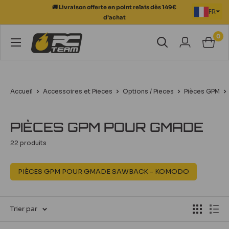
Passer
🚚 Livraison offerte en point relais dès 149€
FR
au
d’achat
contenu
0
RC
Team
Modélisme
Accueil
Accessoires et Pieces
Options / Pieces
Pièces GPM
PIÈCES GPM POUR GMADE
22 produits
PIÈCES GPM POUR GMADE SAWBACK - KOMODO
Trier par