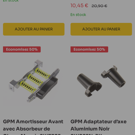
En stock
Prix
10,45 €
Prix
20,90 €
réduit
normal
En stock
AJOUTER AU PANIER
AJOUTER AU PANIER
Economisez 50%
Economisez 50%
GPM Amortisseur Avant
GPM Adaptateur d'axe
avec Absorbeur de
Aluminium Noir