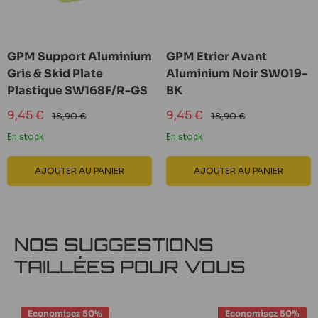
GPM Support Aluminium
GPM Etrier Avant
Gris & Skid Plate
Aluminium Noir SW019-
Plastique SW168F/R-GS
BK
Prix
Prix
9,45 €
9,45 €
Prix
Prix
18,90 €
18,90 €
réduit
normal
réduit
normal
En stock
En stock
AJOUTER AU PANIER
AJOUTER AU PANIER
NOS SUGGESTIONS
TAILLÉES POUR VOUS
Economisez 50%
Economisez 50%