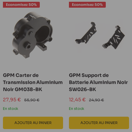
Economisez 50%
Economisez 50%
GPM Carter de
GPM Support de
Transmission Aluminium
Batterie Aluminium Noir
Noir GM038-BK
SW026-BK
Prix
Prix
27,95 €
12,45 €
Prix
Prix
55,90 €
24,90 €
réduit
normal
réduit
normal
En stock
En stock
AJOUTER AU PANIER
AJOUTER AU PANIER