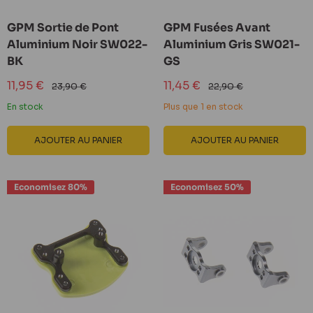
GPM Sortie de Pont
GPM Fusées Avant
Aluminium Noir SW022-
Aluminium Gris SW021-
BK
GS
Prix
Prix
11,95 €
11,45 €
Prix
Prix
23,90 €
22,90 €
réduit
normal
réduit
normal
En stock
Plus que 1 en stock
AJOUTER AU PANIER
AJOUTER AU PANIER
Economisez 80%
Economisez 50%