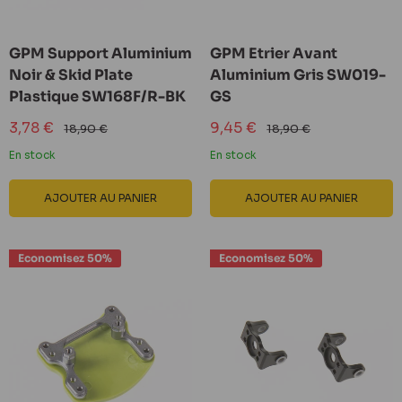
GPM Support Aluminium
GPM Etrier Avant
Noir & Skid Plate
Aluminium Gris SW019-
Plastique SW168F/R-BK
GS
Prix
Prix
3,78 €
9,45 €
Prix
Prix
18,90 €
18,90 €
réduit
normal
réduit
normal
En stock
En stock
AJOUTER AU PANIER
AJOUTER AU PANIER
Economisez 50%
Economisez 50%