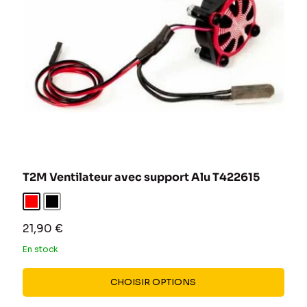
T2M Ventilateur avec support Alu T422615
Rouge
Noir
Prix
21,90 €
réduit
En stock
CHOISIR OPTIONS