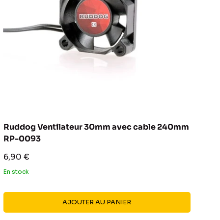
Ruddog Ventilateur 30mm avec cable 240mm
RP-0093
Prix
6,90 €
réduit
En stock
AJOUTER AU PANIER