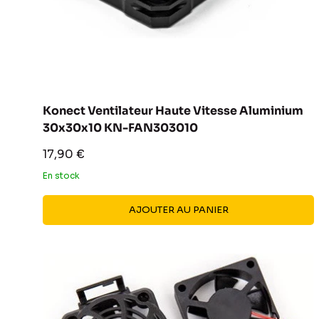
Konect Ventilateur Haute Vitesse Aluminium
30x30x10 KN-FAN303010
Prix
17,90 €
réduit
En stock
AJOUTER AU PANIER