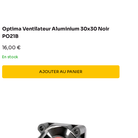
Optima Ventilateur Aluminium 30x30 Noir
PO21B
Prix
16,00 €
réduit
En stock
AJOUTER AU PANIER