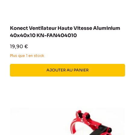
Konect Ventilateur Haute Vitesse Aluminium
40x40x10 KN-FAN404010
Prix
19,90 €
réduit
Plus que 1 en stock
AJOUTER AU PANIER