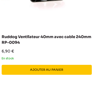
Ruddog Ventilateur 40mm avec cable 240mm
RP-0094
Prix
6,90 €
réduit
En stock
AJOUTER AU PANIER