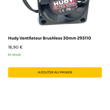
Hudy Ventilateur Brushless 30mm 293110
Prix
16,90 €
réduit
En stock
AJOUTER AU PANIER