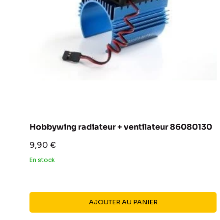
Hobbywing radiateur + ventilateur 86080130
Prix
9,90 €
réduit
En stock
AJOUTER AU PANIER