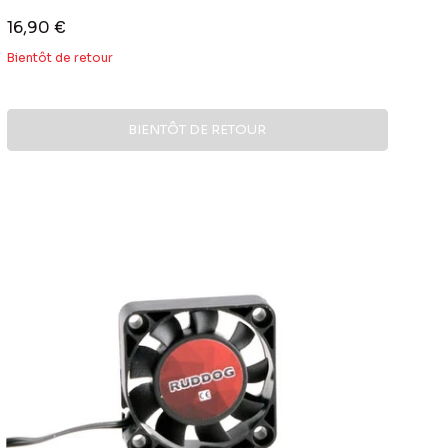
Prix
16,90 €
réduit
Bientôt de retour
BIENTÔT DE RETOUR