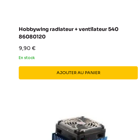
Hobbywing radiateur + ventilateur 540
86080120
Prix
9,90 €
réduit
En stock
AJOUTER AU PANIER