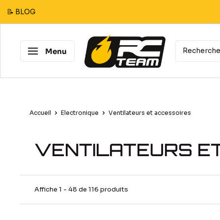
Passer
📝 BLOG
au
contenu
RC
Menu
Team
Modélisme
Accueil
Electronique
Ventilateurs et accessoires
VENTILATEURS E
Affiche 1 - 48 de 116 produits