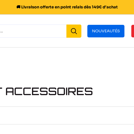
🚚 Livraison offerte en point relais dès 149€ d’achat
NOUVEAUTÉS
T ACCESSOIRES