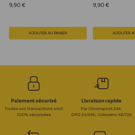
Prix
Prix
9,90 €
9,90 €
réduit
réduit
AJOUTER AU PANIER
AJOUTER AU
Paiement sécurisé
Livraison rapide
Toutes vos transactions sont
Par Chronopost 24h,
100% sécurisées
DPD 24/48h, Colissimo 48/72h