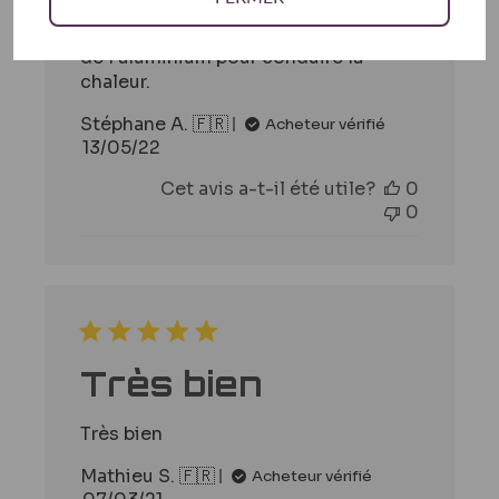
C’est tout en plastique, aucune
transmission de chaleur, mieux vaux
de l’aluminium pour conduire la
chaleur.
Stéphane A. 🇫🇷
Acheteur vérifié
Date
13/05/22
de
Cet avis a-t-il été utile?
0
publication
0
Très bien
Très bien
Mathieu S. 🇫🇷
Acheteur vérifié
Date