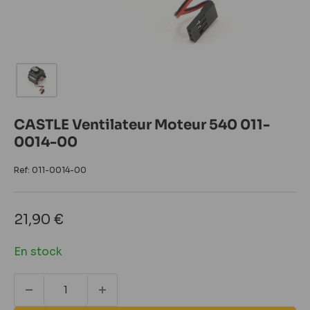
CASTLE Ventilateur Moteur 540 011-
0014-00
Ref:
011-0014-00
Prix
21,90 €
réduit
En stock