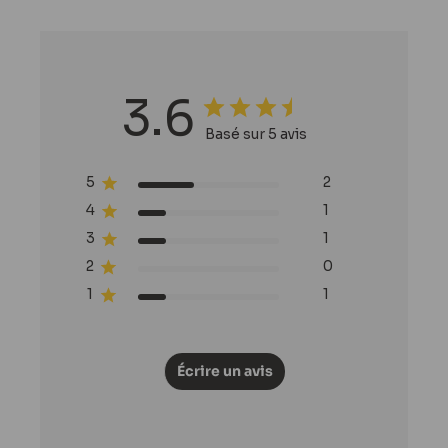
Tous nos produits Castle Creation
3.6
Basé sur 5 avis
5
2
4
1
3
1
2
0
1
1
Écrire un avis