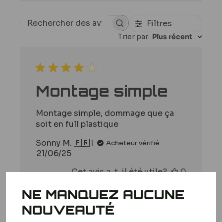
Filtres
Rechercher
Trier par
:
Plus récent
des
avis
Montage simple
Montage simple, dommage que ça
soit en full plastique
Sonny M. 🇫🇷
Acheteur vérifié
Date
21/06/25
de
Cet avis a-t-il été utile?
0
publication
0
NE MANQUEZ AUCUNE
NOUVEAUTÉ