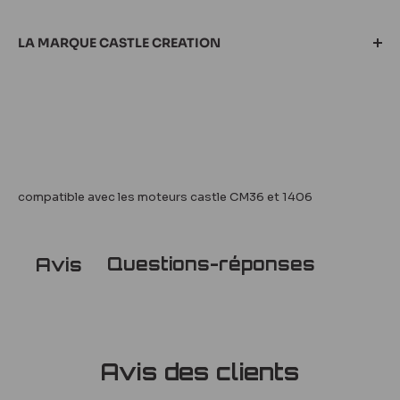
LA MARQUE CASTLE CREATION
compatible avec les moteurs castle CM36 et 1406
Questions-réponses
Avis
Avis
Questions
réponses
Castle Creation
est devenu l'un des leaders mondiaux dans
les
systèmes électroniques pour véhicules radiocommandés
.
Avis des clients
Cette marque propose des pièces fiables et de très bonne
qualité, à un prix très compétitif.