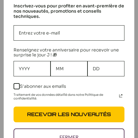
Inscrivez-vous pour profiter en avant-première de
nos nouveautés, promotions et conseils
techniques.
Parfait
Se monte très facilement et permet
même de mettre un capteur de
température en dessous
Renseignez votre anniversaire pour recevoir une
surprise le jour J ! 🎁
Cyril V. 🇫🇷
Acheteur vérifié
Date
16/04/25
de
Cet avis a-t-il été utile?
0
publication
0
S'abonner aux emails
Traitement de vos données détaillé dans notre Politique de
confidentialité.
RECEVOIR LES NOUVEAUTÉS
C’est tout en plastique,
FERMER