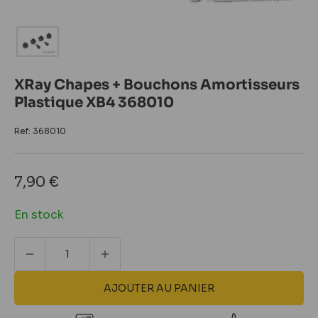
XRay Chapes + Bouchons Amortisseurs
Plastique XB4 368010
Ref:
368010
Prix
7,90 €
réduit
En stock
AJOUTER AU PANIER