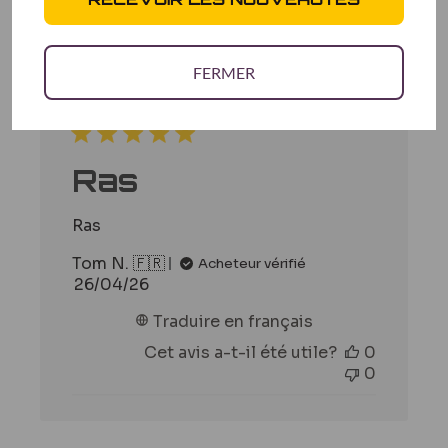
Filtres
Rechercher
Trier par
:
Plus récent
des
FERMER
avis
Ras
Ras
Tom N. 🇫🇷
Acheteur vérifié
Date
26/04/26
de
Traduire en français
publication
Cet avis a-t-il été utile?
0
0