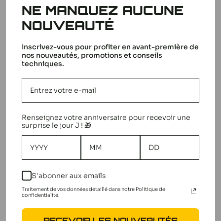
NE MANQUEZ AUCUNE
NOUVEAUTÉ
5
Inscrivez-vous pour profiter en avant-première de
nos nouveautés, promotions et conseils
techniques.
Basé sur 1 avis
5
1
4
0
3
0
Renseignez votre anniversaire pour recevoir une
surprise le jour J ! 🎁
2
0
1
0
S'abonner aux emails
Écrire un avis
Traitement de vos données détaillé dans notre Politique de
confidentialité.
RECEVOIR LES NOUVEAUTÉS