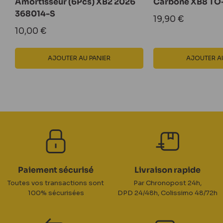
Amortisseur (6Pcs) XB2 2026
Carbone XB8 TO
368014-S
Prix
19,90 €
réduit
Prix
10,00 €
réduit
AJOUTER AU PANIER
AJOUTER AU
Paiement sécurisé
Livraison rapide
Toutes vos transactions sont
Par Chronopost 24h,
100% sécurisées
DPD 24/48h, Colissimo 48/72h