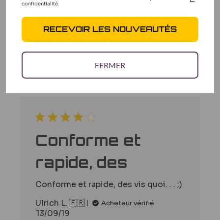
confidentialité.
Écrire un avis
RECEVOIR LES NOUVEAUTÉS
FERMER
Filtres
Rechercher
Trier par
:
Plus récent
des
avis
Conforme et
rapide, des
Conforme et rapide, des vis quoi. . . ;)
Ulrich L. 🇫🇷
Acheteur vérifié
Date
13/09/19