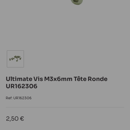
Ultimate Vis M3x6mm Tête Ronde
UR162306
Ref:
UR162306
Prix
2,50 €
réduit