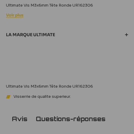
Ultimate Vis M3x6mm Tête Ronde UR162306
Voir plus
LA MARQUE ULTIMATE
Ultimate Vis M3x6mm Tête Ronde UR162306
Tous nos produits Ultimate
Visserrie de qualite superieur.
Questions-réponses
Avis
Avis
Questions
réponses