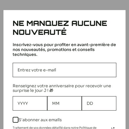
Avis des clients
NE MANQUEZ AUCUNE
NOUVEAUTÉ
Inscrivez-vous pour profiter en avant-première de
nos nouveautés, promotions et conseils
techniques.
4
Basé sur 1 avis
5
0
Renseignez votre anniversaire pour recevoir une
4
1
surprise le jour J ! 🎁
3
0
2
0
1
0
S'abonner aux emails
Traitement de vos données détaillé dans notre Politique de