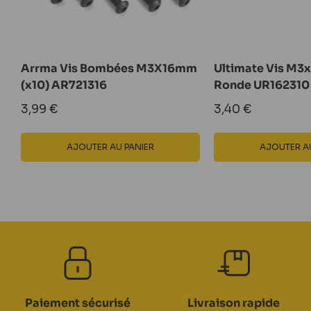
Arrma Vis Bombées M3X16mm
Ultimate Vis M3
(x10) AR721316
Ronde UR162310
Prix
Prix
3,99 €
3,40 €
réduit
réduit
AJOUTER AU PANIER
AJOUTER AU
Paiement sécurisé
Livraison rapide