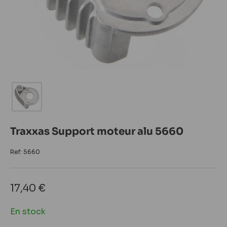
Traxxas Support moteur alu 5660
Ref:
5660
Prix
17,40 €
réduit
En stock