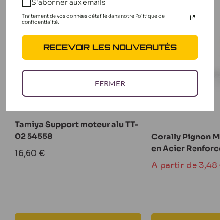
S'abonner aux emails
Traitement de vos données détaillé dans notre Politique de
confidentialité.
RECEVOIR LES NOUVEAUTÉS
FERMER
Tamiya Support moteur alu TT-
02 54558
Corally Pignon 
en Acier Renforc
Prix
16,60 €
réduit
Prix
A partir de 3,48
réduit