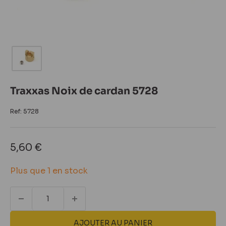
Traxxas Noix de cardan 5728
Ref:
5728
Prix
5,60 €
réduit
Plus que 1 en stock
AJOUTER AU PANIER