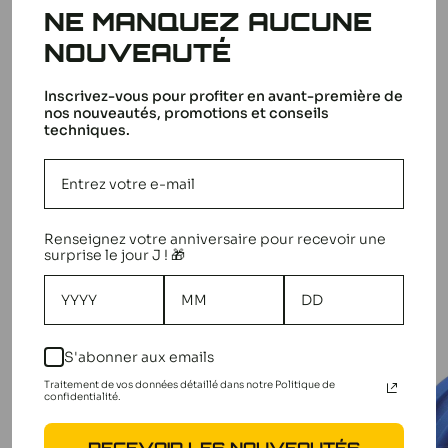
NE MANQUEZ AUCUNE
NOUVEAUTÉ
Inscrivez-vous pour profiter en avant-première de
nos nouveautés, promotions et conseils
techniques.
Traxxas est l'un des leaders du marché des voitures RC,
Pour Traxxas Spartan
célèbre pour ses véhicules robustes et prêts à l'emploi qui
conviennent aussi bien aux débutants qu'aux passionnés
Renseignez votre anniversaire pour recevoir une
expérimentés, offrant une expérience de conduite
Avis
Questions
D'AUTRES CLIENTS
surprise le jour J ! 🎁
exceptionnelle sans compromis sur la qualité.
réponses
ÉTAIENT INTÉRESSÉS PAR
Tous nos produits Traxxas
S'abonner aux emails
Traitement de vos données détaillé dans notre Politique de
confidentialité.
RECEVOIR LES NOUVEAUTÉS