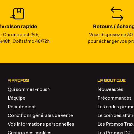
ivraison rapide
Retours / échan
r Chronopost 24h,
Vous disposez de 30 
/48h, Colissimo 48/72h
pour échanger vos pr
A PROPOS
LA BOUTIQUE
Qui sommes-nous ?
Nouveautés
L'équipe
Précommandes
Recrutement
Les codes prom
Conditions générales de vente
Le coin des affai
Vos informations personnelles
Les Promos Trax
Gestion des cookies
Les Promos DJI