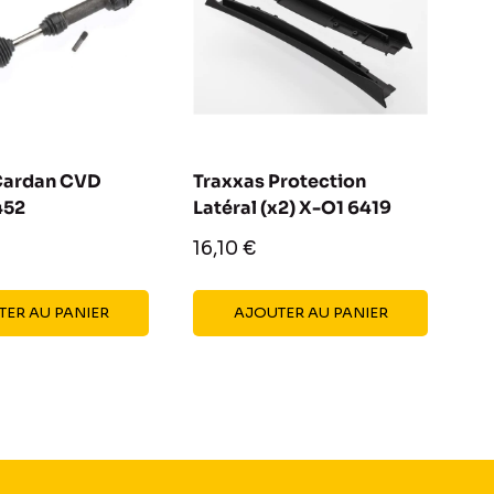
Cardan CVD
Traxxas Protection
452
Latéral (x2) X-O1 6419
Prix
16,10 €
réduit
ER AU PANIER
AJOUTER AU PANIER