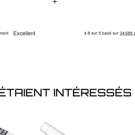
C, célèbre pour ses
 aussi bien aux
une expérience de
é.
 ÉTAIENT INTÉRESSÉS