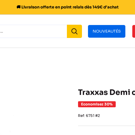
🚚 Livraison offerte en point relais dès 149€ d’achat
NOUVEAUTÉS
Traxxas Demi 
Economisez 30%
Ref:
6751 #2