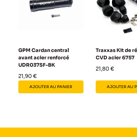
GPM Cardan central
Traxxas Kit de r
avant acier renforcé
CVD acier 6757
UDR037SF-BK
Prix
21,80 €
réduit
Prix
21,90 €
réduit
AJOUTER AU PANIER
AJOUTER AU 