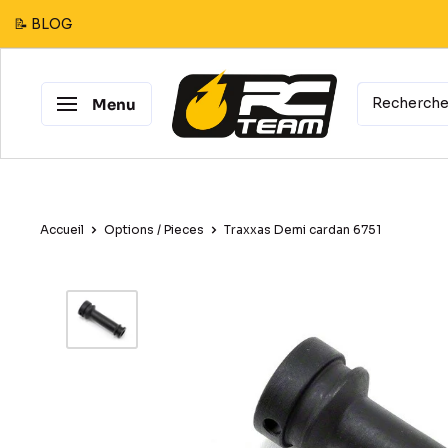
Passer
📝 BLOG
au
contenu
RC
Menu
Team
Modélisme
Accueil
Options / Pieces
Traxxas Demi cardan 6751