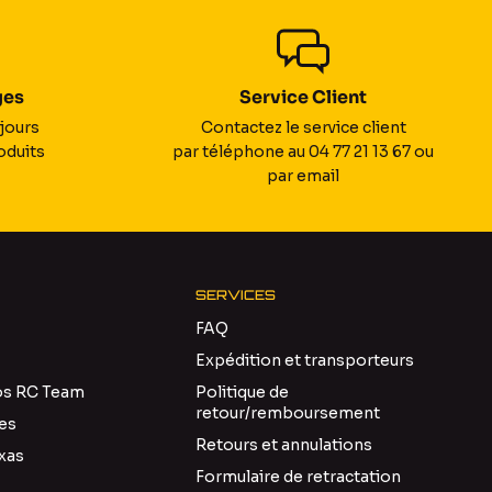
ges
Service Client
jours
Contactez le service client
oduits
par téléphone au 04 77 21 13 67 ou
par email
SERVICES
FAQ
Expédition et transporteurs
os RC Team
Politique de
retour/remboursement
res
Retours et annulations
xas
Formulaire de retractation