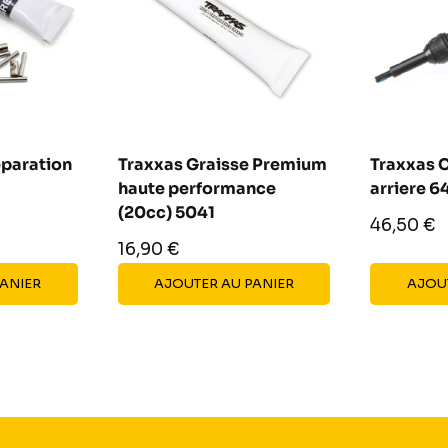
éparation
Traxxas Graisse Premium
Traxxas 
haute performance
arriere 6
(20cc) 5041
Prix
46,50 €
réduit
Prix
16,90 €
réduit
PANIER
AJOUTER AU PANIER
AJOUT