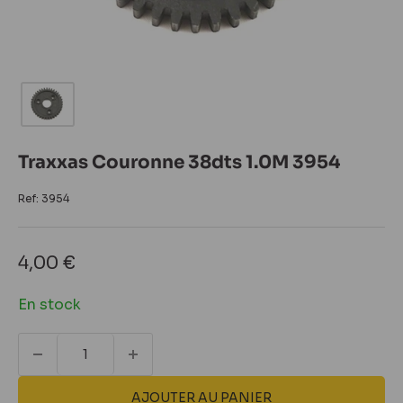
Traxxas Couronne 38dts 1.0M 3954
Ref:
3954
Prix
4,00 €
réduit
En stock
AJOUTER AU PANIER