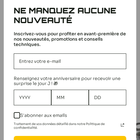
NE MANQUEZ AUCUNE
NOUVEAUTÉ
Inscrivez-vous pour profiter en avant-première de
nos nouveautés, promotions et conseils
techniques.
Traxxas est l'un des leaders du marché des voitures RC,
TRAXXAS - Couronne 38dts - 3954
célèbre pour ses véhicules robustes et prêts à l'emploi qui
conviennent aussi bien aux débutants qu'aux passionnés
expérimentés, offrant une expérience de conduite
Avis
Questions
D'AUTRES CLIENTS
Renseignez votre anniversaire pour recevoir une
exceptionnelle sans compromis sur la qualité.
surprise le jour J ! 🎁
réponses
ÉTAIENT INTÉRESSÉS PAR
Tous nos produits Traxxas
S'abonner aux emails
Traitement de vos données détaillé dans notre Politique de
confidentialité.