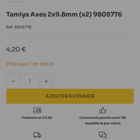
Tamiya Axes 2x9.8mm (x2) 9805776
Ref:
9805776
Prix
4,20 €
réduit
Plus que 1 en stock
AJOUTER AU PANIER
Paiement en 3 à 12x
Commande passée avant 15h
expédiée le jour même