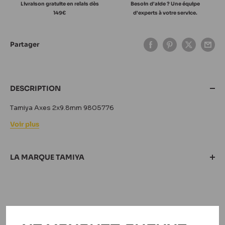
Livraison gratuite en relais dès
Besoin d'aide ? Une équipe
149€
d'experts à votre service.
Partager
DESCRIPTION
Tamiya Axes 2x9.8mm 9805776
Voir plus
LA MARQUE TAMIYA