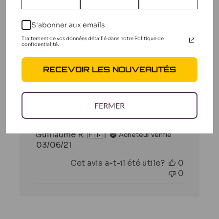
Filtres
Rechercher
Trier par
:
Plus récent
des
S'abonner aux emails
avis
Traitement de vos données détaillé dans notre Politique de
confidentialité.
Tres bon
RECEVOIR LES NOUVEAUTÉS
produits
FERMER
Tres bon produits
Guillaume R. 🇫🇷
Acheteur vérifié
Date
03/06/21
de
Cet avis a-t-il été utile?
0
publication
0