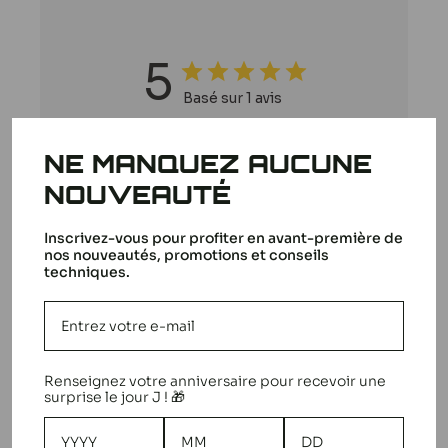
5
Basé sur 1 avis
5
1
NE MANQUEZ AUCUNE
4
0
NOUVEAUTÉ
3
0
2
0
Inscrivez-vous pour profiter en avant-première de
nos nouveautés, promotions et conseils
1
0
techniques.
Écrire un avis
Renseignez votre anniversaire pour recevoir une
surprise le jour J ! 🎁