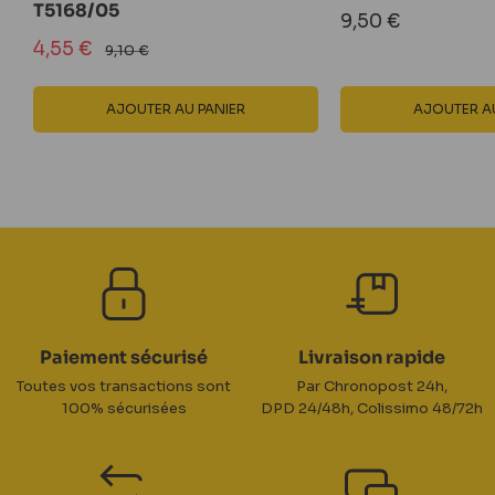
T5168/05
Prix
9,50 €
réduit
Prix
4,55 €
Prix
9,10 €
normal
réduit
AJOUTER AU PANIER
AJOUTER AU
Paiement sécurisé
Livraison rapide
Toutes vos transactions sont
Par Chronopost 24h,
100% sécurisées
DPD 24/48h, Colissimo 48/72h