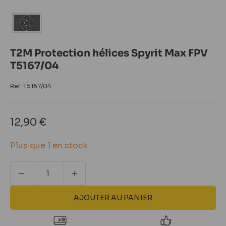
T2M Protection hélices Spyrit Max FPV
T5167/04
Ref:
T5167/04
Prix
12,90 €
réduit
Plus que 1 en stock
AJOUTER AU PANIER