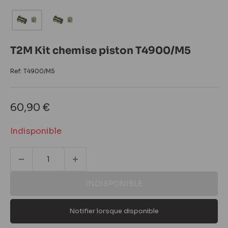
T2M Kit chemise piston T4900/M5
Ref:
T4900/M5
Prix
60,90 €
réduit
Indisponible
INDISPONIBLE
Notifier lorsque disponible