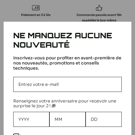
Paiement en 3 à 12x
Commande passée avant 15h
expédiée le jour même
NE MANQUEZ AUCUNE
Livraison gratuite en relais dès
Besoin d'aide ? Une équipe
NOUVEAUTÉ
149€
d'experts à votre service.
Inscrivez-vous pour profiter en avant-première de
nos nouveautés, promotions et conseils
Partager
techniques.
DESCRIPTION
Renseignez votre anniversaire pour recevoir une
T2M Kit chemise piston T4900/M5
surprise le jour J ! 🎁
LA MARQUE T2M