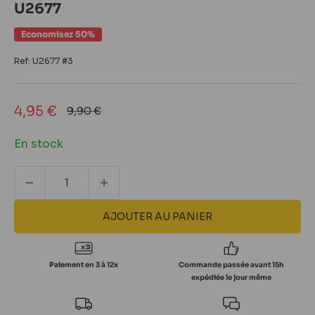
U2677
Economisez 50%
Ref:
U2677 #3
Prix
4,95 €
Prix
9,90 €
normal
réduit
En stock
AJOUTER AU PANIER
Paiement en 3 à 12x
Commande passée avant 15h
expédiée le jour même