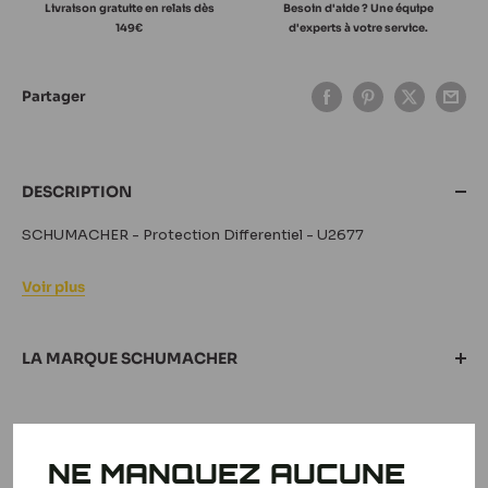
Livraison gratuite en relais dès
Besoin d'aide ? Une équipe
149€
d'experts à votre service.
Partager
DESCRIPTION
SCHUMACHER - Protection Differentiel - U2677
Voir plus
LA MARQUE SCHUMACHER
NE MANQUEZ AUCUNE