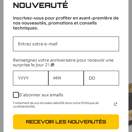
NOUVEAUTÉ
SCHUMACHER - Protection Differentiel - U2677
Inscrivez-vous pour profiter en avant-première de
nos nouveautés, promotions et conseils
techniques.
Avis
Questions
D'AUTRES CLIENTS
réponses
ÉTAIENT INTÉRESSÉS PAR
Tous nos produits Schumacher
Renseignez votre anniversaire pour recevoir une
surprise le jour J ! 🎁
S'abonner aux emails
Traitement de vos données détaillé dans notre Politique de
confidentialité.
RECEVOIR LES NOUVEAUTÉS