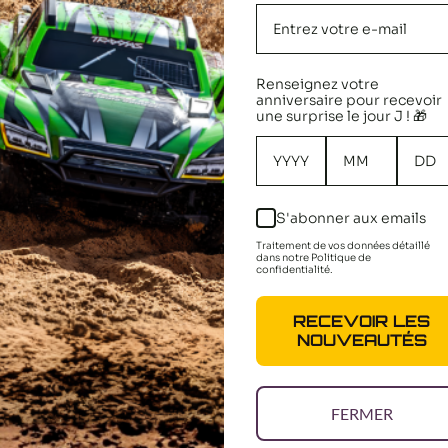
Renseignez votre
anniversaire pour recevoir
une surprise le jour J ! 🎁
rriere
Traxxas Cardan complet
RPM Pare
81002
arrière (x1) 6852X
Noir Sla
S'abonner aux emails
Prix
Prix
13,40 €
14,95 €
réduit
réduit
Traitement de vos données détaillé
dans notre Politique de
confidentialité.
PANIER
AJOUTER AU PANIER
AJOUT
RECEVOIR LES
NOUVEAUTÉS
FERMER