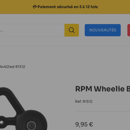
💳 Paiement sécurisé en 3 à 12 fois
NOUVEAUTÉS
 4x4/2wd 81312
RPM Wheelie B
Ref:
81312
Prix
9,95 €