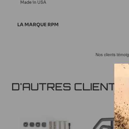
Made in USA
LA MARQUE RPM
Avis
Questions
D'AUTRES CLIENTS
réponses
Riche de plus de 60 ans d'expérience dans le moulage
investit le milieu du modélisme en proposant des
piè
plastique
pour améliorer la performance, la qualité et