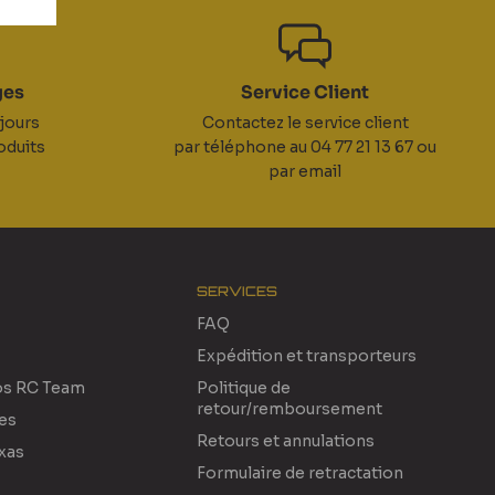
ges
Service Client
jours
Contactez le service client
oduits
par téléphone au 04 77 21 13 67 ou
par email
SERVICES
FAQ
Expédition et transporteurs
os RC Team
Politique de
retour/remboursement
res
Retours et annulations
xas
Formulaire de retractation