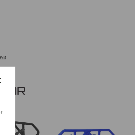
Z
 PAR
er
t