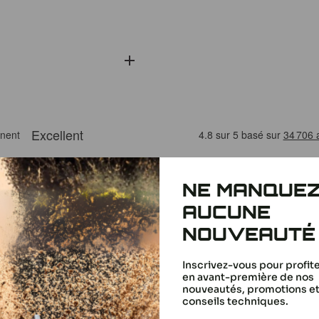
NE MANQUE
 ÉTAIENT INTÉRESSÉS
AUCUNE
NOUVEAUTÉ
 par injection,
RPM
Inscrivez-vous pour profit
en avant-première de nos
ces détachées en
nouveautés, promotions e
conseils techniques.
 la durabilité des