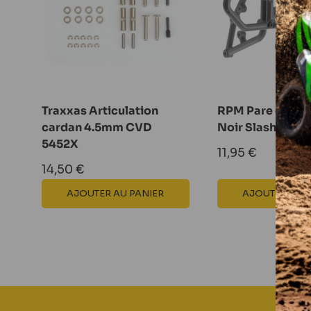
véhicules radiocommandés
.
Tous nos produits Rpm
Traxxas Articulation
RPM Pare choc a
cardan 4.5mm CVD
Noir Slash 2wd 
5452X
Prix
11,95 €
réduit
Prix
14,50 €
réduit
AJOUTER AU PANIER
AJOUTER AU 