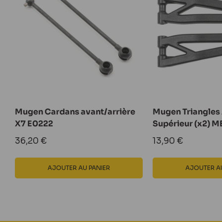
Mugen Cardans avant/arrière
Mugen Triangles
X7 E0222
Supérieur (x2) 
Prix
Prix
36,20 €
13,90 €
réduit
réduit
AJOUTER AU PANIER
AJOUTER AU