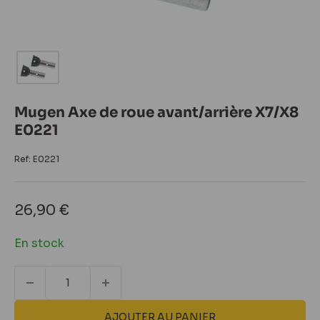
Mugen Axe de roue avant/arrière X7/X8
E0221
Ref:
E0221
Prix
26,90 €
réduit
En stock
AJOUTER AU PANIER