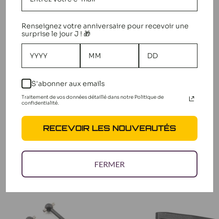
Nous cherchons des étoiles !
Renseignez votre anniversaire pour recevoir une
surprise le jour J ! 🎁
Dites-nous ce que vous en pensez
Soyez le premier à écrire un
avis
S'abonner aux emails
Traitement de vos données détaillé dans notre Politique de
confidentialité.
RECEVOIR LES NOUVEAUTÉS
D'AUTRES CLIENTS
ÉTAIENT INTÉRESSÉS PAR
FERMER