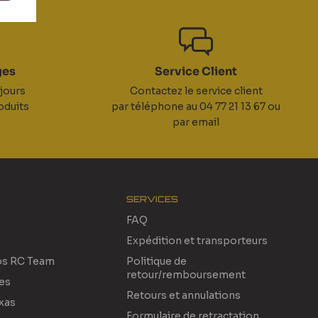
ges
Service Client
jours
Contactez le service client
oduits
par téléphone au 04 77 21 13 67 ou
par email
SERVICES
FAQ
Expédition et transporteurs
os RC Team
Politique de
retour/remboursement
res
Retours et annulations
xas
Formulaire de retractation