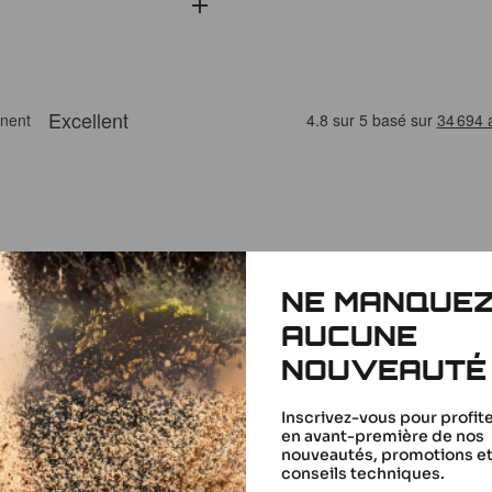
mions RC, parfaits pour
r modèles sont conçus
NE MANQUE
monde des véhicules
AUCUNE
 ÉTAIENT INTÉRESSÉS
NOUVEAUTÉ
Inscrivez-vous pour profit
en avant-première de nos
nouveautés, promotions e
conseils techniques.