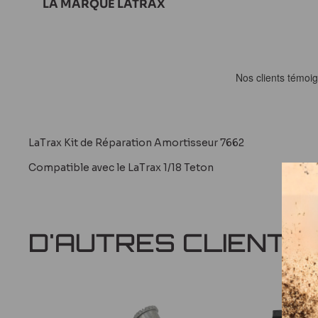
LA MARQUE LATRAX
LaTrax Kit de Réparation Amortisseur 7662
LaTrax, affiliée à Traxxas, propose des voitures et ca
Compatible avec le LaTrax 1/18 Teton
les débutants et les modélistes à budget limité. Leu
pour offrir une introduction facile et accessible au 
télécommandés.
Avis
Questions
D'AUTRES CLIENTS
Tous nos produits Latrax
réponses