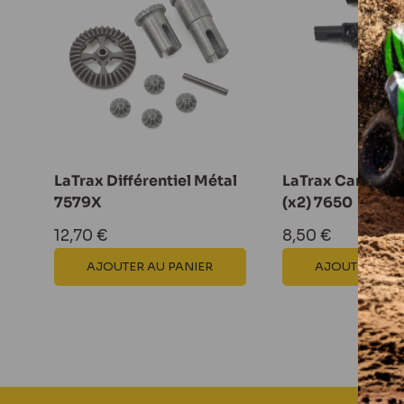
LaTrax Différentiel Métal
LaTrax Cardans 
7579X
(x2) 7650
Prix
Prix
12,70 €
8,50 €
réduit
réduit
AJOUTER AU PANIER
AJOUTER AU 