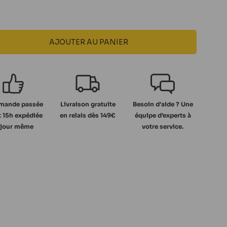
AJOUTER AU PANIER
ande passée
Livraison gratuite
Besoin d'aide ? Une
 15h expédiée
en relais dès 149€
équipe d'experts à
 jour même
votre service.