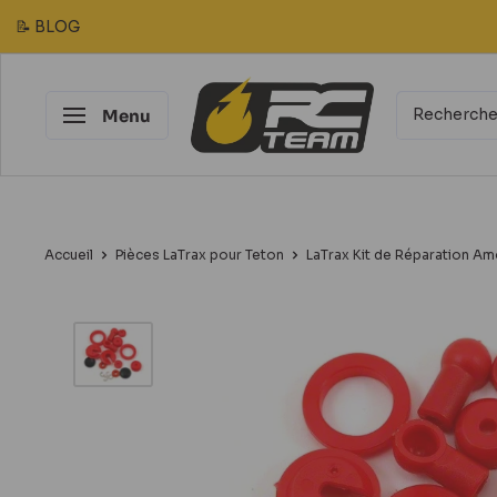
Passer
📝 BLOG
au
contenu
RC
Menu
Team
Modélisme
Accueil
Pièces LaTrax pour Teton
LaTrax Kit de Réparation Amo