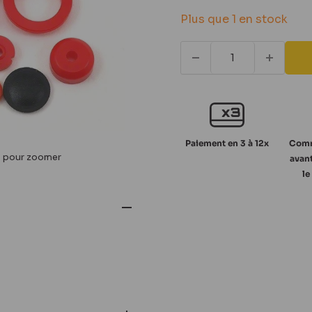
réduit
Plus que 1 en stock
Paiement en 3 à 12x
Comm
s pour zoomer
avant
le