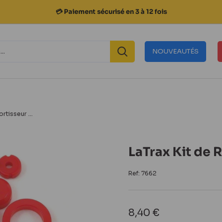
💳 Paiement sécurisé en 3 à 12 fois
NOUVEAUTÉS
rtisseur ...
LaTrax Kit de
Ref:
7662
Prix
8,40 €