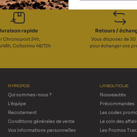
ivraison rapide
Retours / échan
r Chronopost 24h,
Vous disposez de 30 
/48h, Colissimo 48/72h
pour échanger vos pr
A PROPOS
LA BOUTIQUE
Qui sommes-nous ?
Nouveautés
L'équipe
Précommandes
Recrutement
Les codes prom
Conditions générales de vente
Le coin des affai
Vos informations personnelles
Les Promos Trax