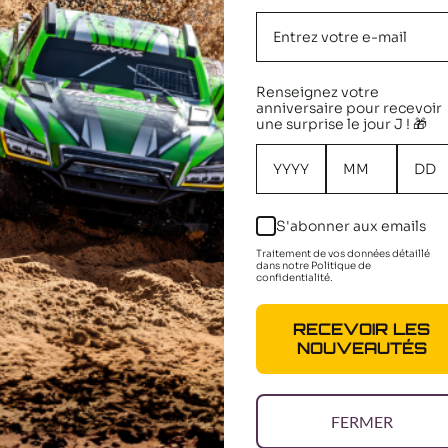
Renseignez votre
anniversaire pour recevoir
une surprise le jour J ! 🎁
Av et Ar
LaTrax Jeu de Vis 7543X
Carson S
Alu (x4)
S'abonner aux emails
Prix
6,90 €
réduit
Traitement de vos données détaillé
Prix
59,90 €
dans notre Politique de
réduit
confidentialité.
PANIER
AJOUTER AU PANIER
AJOUT
RECEVOIR LES
NOUVEAUTÉS
FERMER