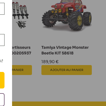
et Amortisseurs
Tamiya Vintage Monster
 Virus 500205937
Beetle KIT 58618
Prix
189,90 €
réduit
ER AU PANIER
AJOUTER AU PANIER