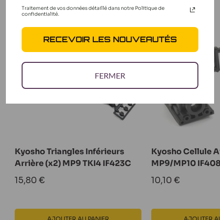
Traitement de vos données détaillé dans notre Politique de
Tous nos produits Kyosho
confidentialité.
RECEVOIR LES NOUVEAUTÉS
FERMER
Kyosho Triangles Inférieurs
Kyosho Cellule A
Arrière (x2) MP9 TKI4 IF423C
MP9/MP10 IF40
Prix
Prix
15,80 €
10,10 €
réduit
réduit
AJOUTER AU PANIER
AJOUTER AU