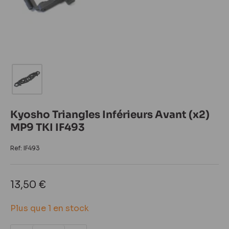
Kyosho Triangles Inférieurs Avant (x2)
MP9 TKI IF493
Ref:
IF493
Prix
13,50 €
réduit
Plus que 1 en stock