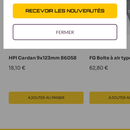
RECEVOIR LES NOUVEAUTÉS
FERMER
HPI Cardan 9x123mm 86058
FG Boite à air ty
Prix
Prix
18,10 €
62,80 €
réduit
réduit
AJOUTER AU PANIER
AJOUTER AU