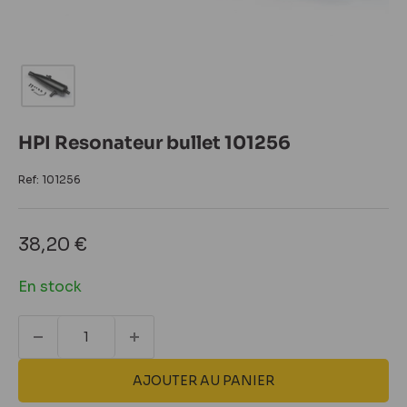
HPI Resonateur bullet 101256
Ref:
101256
Prix
38,20 €
réduit
En stock
AJOUTER AU PANIER