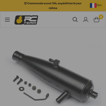
Passer
📦 Commande avant 15h, expédition le jour
FR
au
même
contenu
0
RC
Team
Modélisme