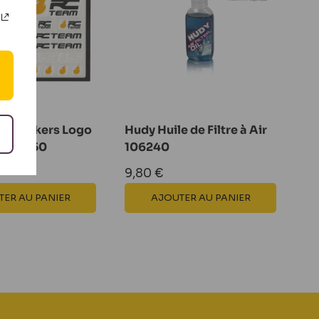
de Stickers Logo
Hudy Huile de Filtre à Air
210x150
106240
Prix
9,80 €
réduit
ER AU PANIER
AJOUTER AU PANIER