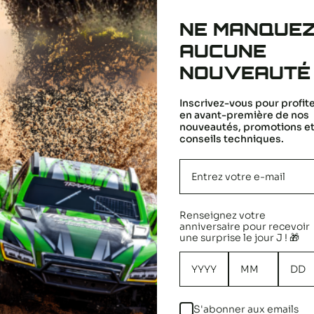
NE MANQUE
Nous cherchons des étoiles !
AUCUNE
Dites-nous ce que vous en pensez
NOUVEAUTÉ
Soyez le premier à écrire un
Inscrivez-vous pour profit
avis
en avant-première de nos
nouveautés, promotions e
conseils techniques.
Renseignez votre
 ÉTAIENT INTÉRESSÉS
anniversaire pour recevoir
une surprise le jour J ! 🎁
S'abonner aux emails