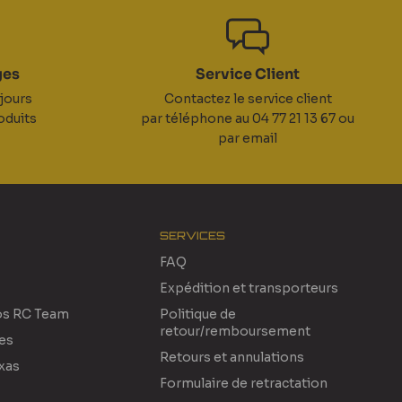
ges
Service Client
jours
Contactez le service client
oduits
par téléphone au 04 77 21 13 67 ou
par email
SERVICES
FAQ
Expédition et transporteurs
os RC Team
Politique de
retour/remboursement
res
Retours et annulations
xas
Formulaire de retractation