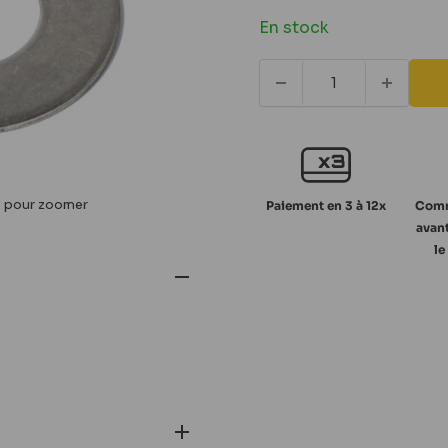
réduit
En stock
s pour zoomer
Paiement en 3 à 12x
Comm
avant
le