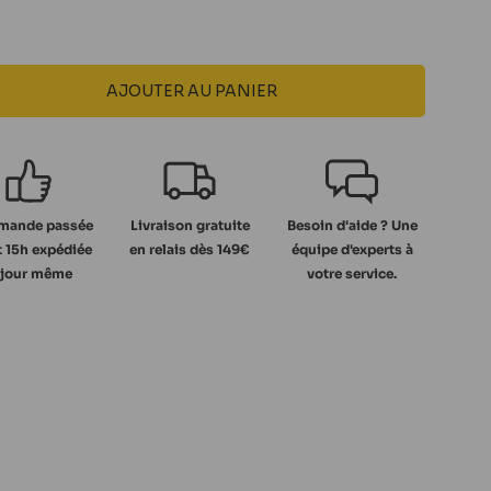
AJOUTER AU PANIER
ande passée
Livraison gratuite
Besoin d'aide ? Une
 15h expédiée
en relais dès 149€
équipe d'experts à
 jour même
votre service.