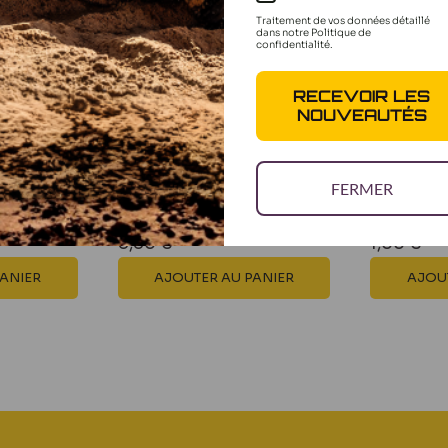
Traitement de vos données détaillé
dans notre Politique de
confidentialité.
RECEVOIR LES
NOUVEAUTÉS
 dts
HPI Set came de frein
Planche 
FERMER
86092
RC Team 
Prix
Prix
8,80 €
1,00 €
réduit
réduit
PANIER
AJOUTER AU PANIER
AJOUT