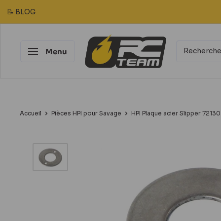
Passer
📝 BLOG
au
contenu
RC
Menu
Team
Modélisme
Accueil
Pièces HPI pour Savage
HPI Plaque acier Slipper 72130