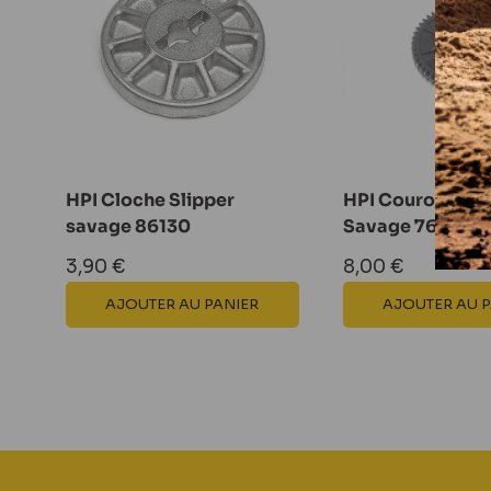
HPI Cloche Slipper
HPI Couronne 47
savage 86130
Savage 76937
Prix
Prix
3,90 €
8,00 €
réduit
réduit
AJOUTER AU PANIER
AJOUTER AU 