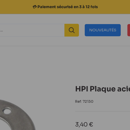
💳 Paiement sécurisé en 3 à 12 fois
NOUVEAUTÉS
HPI Plaque aci
Ref:
72130
Prix
3,40 €