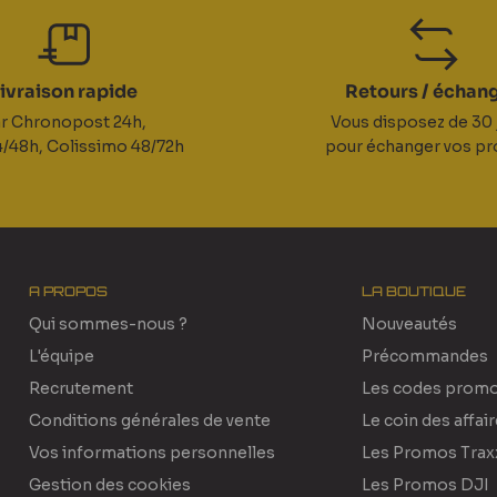
ivraison rapide
Retours / échan
r Chronopost 24h,
Vous disposez de 30 
/48h, Colissimo 48/72h
pour échanger vos pr
A PROPOS
LA BOUTIQUE
Qui sommes-nous ?
Nouveautés
L'équipe
Précommandes
Recrutement
Les codes prom
Conditions générales de vente
Le coin des affai
Vos informations personnelles
Les Promos Trax
Gestion des cookies
Les Promos DJI