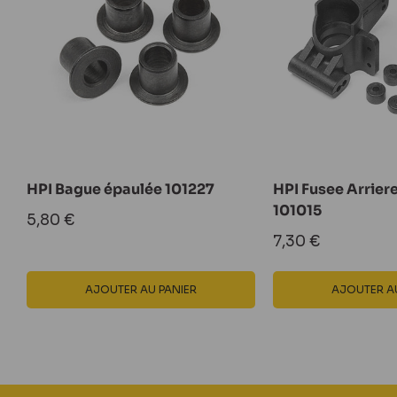
HPI Bague épaulée 101227
HPI Fusee Arrier
101015
Prix
5,80 €
réduit
Prix
7,30 €
réduit
AJOUTER AU PANIER
AJOUTER AU