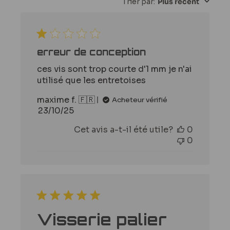
Trier par
:
Plus récent
des
avis
erreur de conception
ces vis sont trop courte d'1 mm je n'ai
utilisé que les entretoises
maxime f. 🇫🇷
Acheteur vérifié
Date
23/10/25
de
Cet avis a-t-il été utile?
0
publication
0
Visserie palier