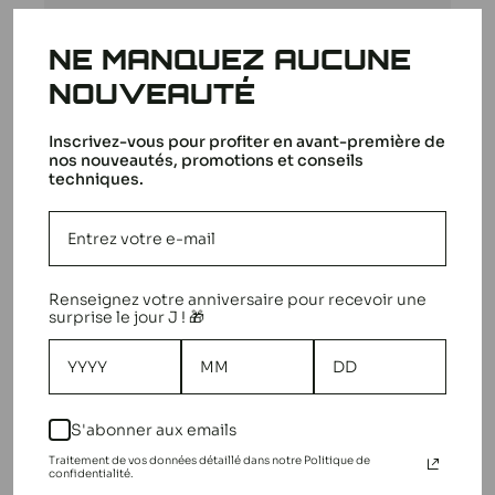
porte fusée
NE MANQUEZ AUCUNE
Comme d'habitude rien à dire.
NOUVEAUTÉ
Christian B. 🇫🇷
Acheteur vérifié
Date
14/10/25
Inscrivez-vous pour profiter en avant-première de
nos nouveautés, promotions et conseils
de
techniques.
Cet avis a-t-il été utile?
0
publication
0
Renseignez votre anniversaire pour recevoir une
surprise le jour J ! 🎁
Top
Top
S'abonner aux emails
Traitement de vos données détaillé dans notre Politique de
Manuel C. 🇧🇪
Acheteur vérifié
confidentialité.
Date
04/08/25