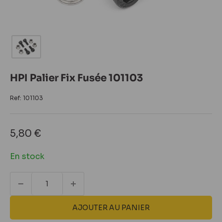
HPI Palier Fix Fusée 101103
Ref:
101103
Prix
5,80 €
réduit
En stock
AJOUTER AU PANIER