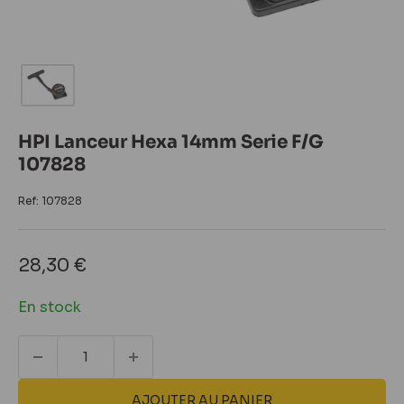
HPI Lanceur Hexa 14mm Serie F/G
107828
Ref:
107828
Prix
28,30 €
réduit
En stock
AJOUTER AU PANIER