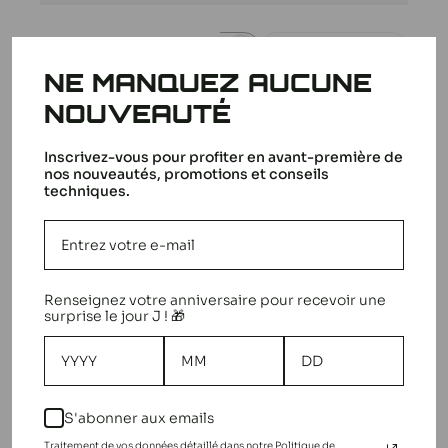
Filtres
Rechercher
NE MANQUEZ AUCUNE
Trier par
:
Plus récent
des
avis
NOUVEAUTÉ
Inscrivez-vous pour profiter en avant-première de
nos nouveautés, promotions et conseils
Tout va bien.
techniques.
Tout va bien.
Philippe L. 🇫🇷
Acheteur vérifié
Date
30/04/26
Renseignez votre anniversaire pour recevoir une
de
surprise le jour J ! 🎁
Cet avis a-t-il été utile?
0
publication
0
S'abonner aux emails
Traitement de vos données détaillé dans notre Politique de