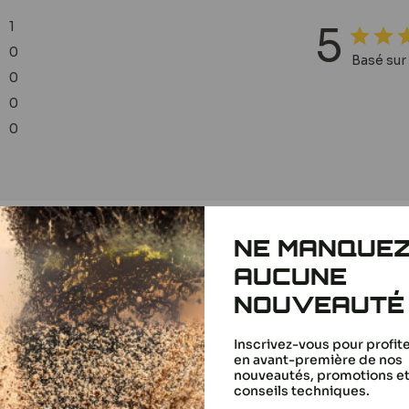
1
5
0
Basé sur 
0
0
0
NE MANQUE
Avec les médias
AUCUNE
NOUVEAUTÉ
Inscrivez-vous pour profit
en avant-première de nos
cation
nouveautés, promotions e
conseils techniques.