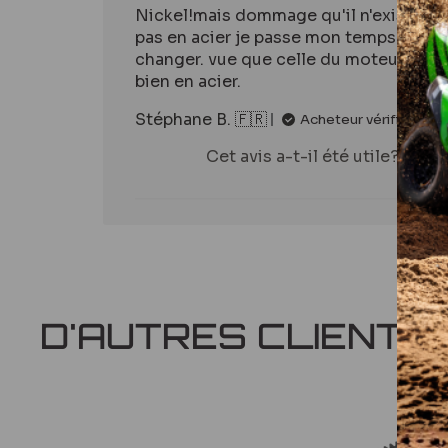
Nickel!mais dommage qu'il n'existe
pas en acier je passe mon temps à la
changer. vue que celle du moteur est
bien en acier.
Stéphane B. 🇫🇷
Acheteur vérifié
Cet avis a-t-il été utile?
1
0
D'AUTRES CLIENTS