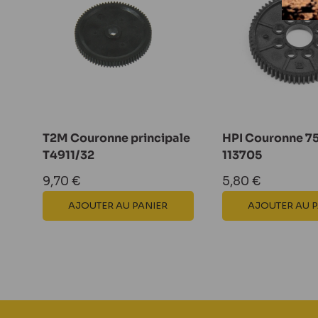
T2M Couronne principale
HPI Couronne 7
T4911/32
113705
Prix
Prix
9,70 €
5,80 €
réduit
réduit
AJOUTER AU PANIER
AJOUTER AU 