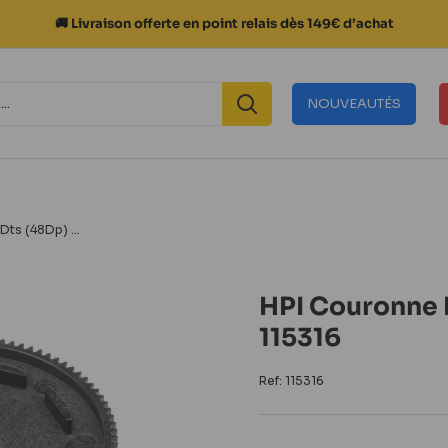
🚚 Livraison offerte en point relais dès 149€ d’achat
NOUVEAUTÉS
Dts (48Dp) ...
HPI Couronne 
115316
Ref:
115316