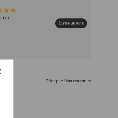
1 avis
Écrire un avis
Z
Trier par
:
Plus récent
er
t