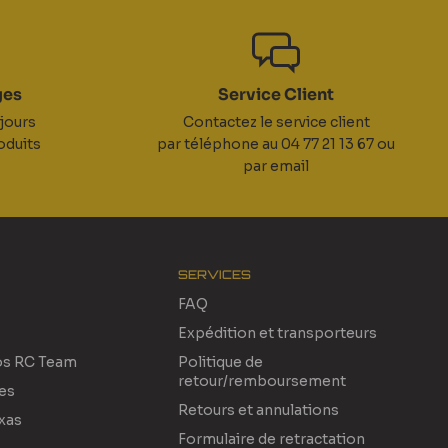
ges
Service Client
jours
Contactez le service client
oduits
par téléphone au 04 77 21 13 67 ou
par email
SERVICES
FAQ
Expédition et transporteurs
os RC Team
Politique de
retour/remboursement
res
Retours et annulations
xas
Formulaire de retractation