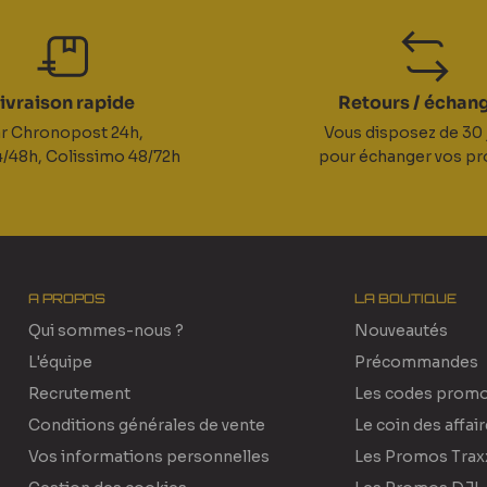
ivraison rapide
Retours / échan
r Chronopost 24h,
Vous disposez de 30 
/48h, Colissimo 48/72h
pour échanger vos pr
A PROPOS
LA BOUTIQUE
Qui sommes-nous ?
Nouveautés
L'équipe
Précommandes
Recrutement
Les codes prom
Conditions générales de vente
Le coin des affai
Vos informations personnelles
Les Promos Trax