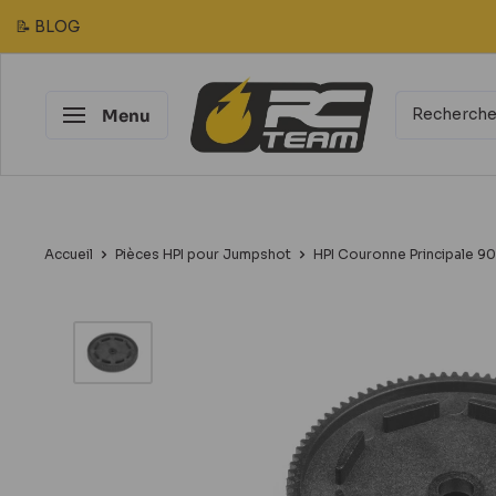
Passer
📝 BLOG
au
contenu
RC
Menu
Team
Modélisme
Accueil
Pièces HPI pour Jumpshot
HPI Couronne Principale 90