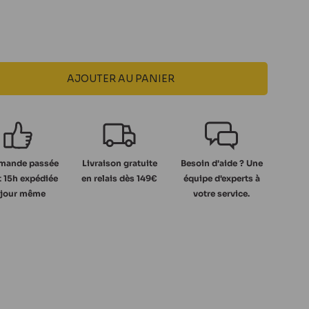
AJOUTER AU PANIER
ande passée
Livraison gratuite
Besoin d'aide ? Une
 15h expédiée
en relais dès 149€
équipe d'experts à
 jour même
votre service.