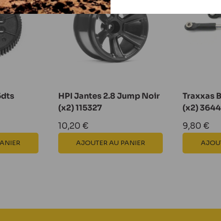
5dts
HPI Jantes 2.8 Jump Noir
Traxxas 
(x2) 115327
(x2) 364
Prix
Prix
10,20 €
9,80 €
réduit
réduit
PANIER
AJOUTER AU PANIER
AJOUT