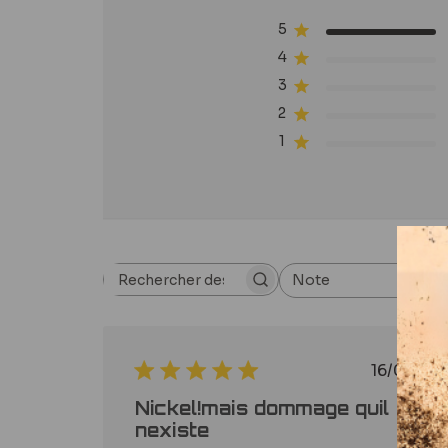
5
4
3
2
1
Note
Rechercher
Toutes les évaluations
des
avis
Date
16/07/19
de
Nickel!mais dommage quil
publi
nexiste