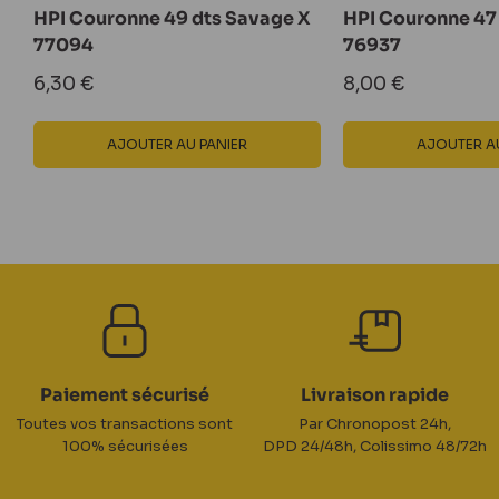
HPI Couronne 49 dts Savage X
HPI Couronne 47
77094
76937
Prix
Prix
6,30 €
8,00 €
réduit
réduit
AJOUTER AU PANIER
AJOUTER AU
Paiement sécurisé
Livraison rapide
Toutes vos transactions sont
Par Chronopost 24h,
100% sécurisées
DPD 24/48h, Colissimo 48/72h