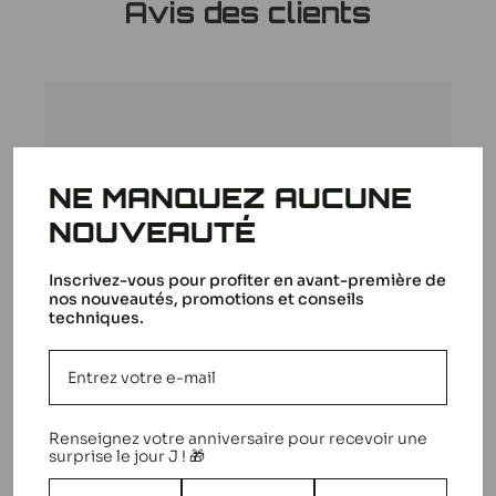
Avis des clients
le Savage Monster Truck ou le Buggy Baja !
Tous nos produits Hpi
5
NE MANQUEZ AUCUNE
Basé sur 1 avis
NOUVEAUTÉ
5
1
Inscrivez-vous pour profiter en avant-première de
4
0
nos nouveautés, promotions et conseils
3
0
techniques.
2
0
1
0
Renseignez votre anniversaire pour recevoir une
surprise le jour J ! 🎁
Écrire un avis