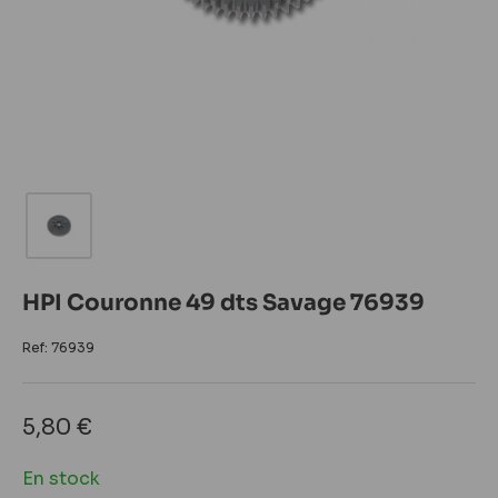
HPI Couronne 49 dts Savage 76939
Ref:
76939
Prix
5,80 €
réduit
En stock