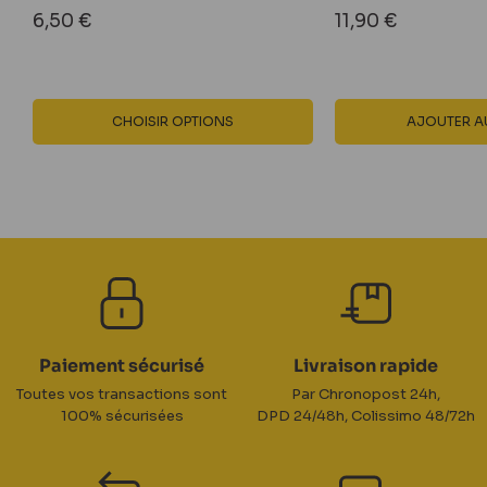
Prix
Prix
6,50 €
11,90 €
réduit
réduit
CHOISIR OPTIONS
AJOUTER AU
Paiement sécurisé
Livraison rapide
Toutes vos transactions sont
Par Chronopost 24h,
100% sécurisées
DPD 24/48h, Colissimo 48/72h