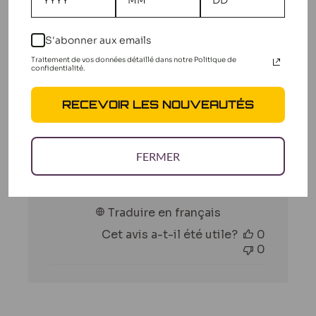
Filtres
Rechercher
Trier par
:
Plus récent
des
S'abonner aux emails
avis
Traitement de vos données détaillé dans notre Politique de
confidentialité.
RECEVOIR LES NOUVEAUTÉS
Top
Top
FERMER
Manuel C. 🇧🇪
Acheteur vérifié
Date
13/08/25
de
Traduire en français
publication
Cet avis a-t-il été utile?
0
0