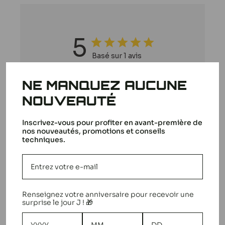
5
Basé sur 1 avis
5
1
NE MANQUEZ AUCUNE
4
0
NOUVEAUTÉ
3
0
2
0
Inscrivez-vous pour profiter en avant-première de
nos nouveautés, promotions et conseils
1
0
techniques.
Écrire un avis
Renseignez votre anniversaire pour recevoir une
surprise le jour J ! 🎁