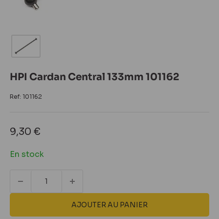
HPI Cardan Central 133mm 101162
Ref:
101162
Prix
9,30 €
réduit
En stock
AJOUTER AU PANIER