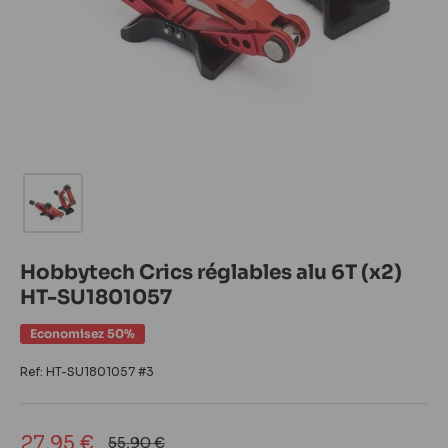
Hobbytech Crics réglables alu 6T (x2)
HT-SU1801057
Economisez 50%
Ref:
HT-SU1801057 #3
Prix
27,95 €
Prix
55,90 €