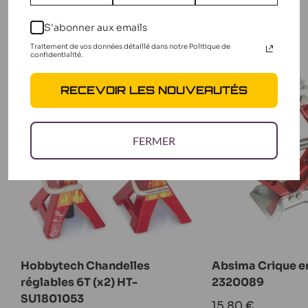
Avis
Questions
D'AUTRES CLIENTS
réponses
S'abonner aux emails
ÉTAIENT INTÉRESSÉS PAR
Traitement de vos données détaillé dans notre Politique de
confidentialité.
RECEVOIR LES NOUVEAUTÉS
FERMER
Hobbytech Chandelles
Absima Crique e
réglables 6T (x2) HT-
2320089
SU1801053
Prix
15,80 €