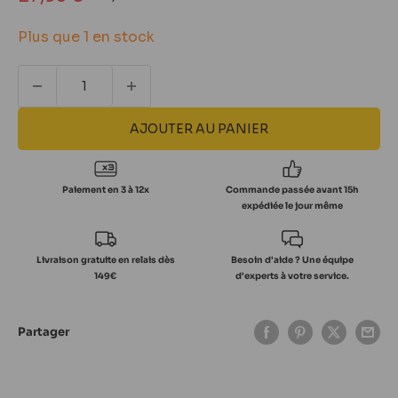
normal
réduit
Plus que 1 en stock
AJOUTER AU PANIER
Paiement en 3 à 12x
Commande passée avant 15h
expédiée le jour même
Livraison gratuite en relais dès
Besoin d'aide ? Une équipe
149€
d'experts à votre service.
Partager