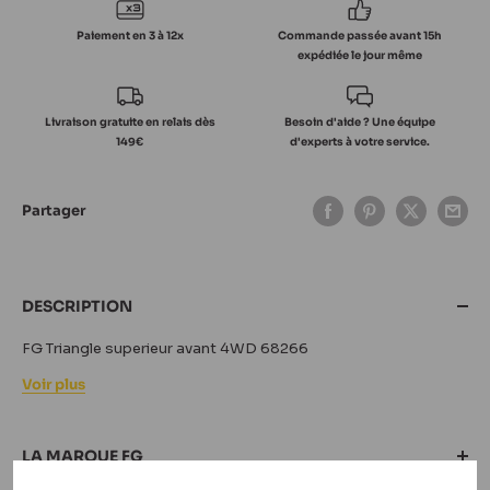
Paiement en 3 à 12x
Commande passée avant 15h
expédiée le jour même
Livraison gratuite en relais dès
Besoin d'aide ? Une équipe
149€
d'experts à votre service.
Partager
DESCRIPTION
FG Triangle superieur avant 4WD 68266
Voir plus
LA MARQUE FG