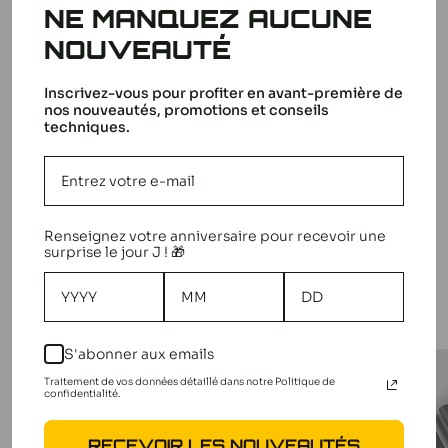
NE MANQUEZ AUCUNE
NOUVEAUTÉ
Inscrivez-vous pour profiter en avant-première de
nos nouveautés, promotions et conseils
techniques.
Avis
Questions
D'AUTRES CLIENTS
Renseignez votre anniversaire pour recevoir une
réponses
Retrouvez ici toutes les
voitures RC très haut de gamme
de la
ÉTAIENT INTÉRESSÉS PAR
surprise le jour J ! 🎁
marque FG Modellsport
: Buggy, Leopard, Cross Sport,
Sportline ainsi que les pièces détachées. Cette entreprise
allemande est à la pointe de la technique pour produire des
véhicules radiocommandés
innovants et de qualité. Les
S'abonner aux emails
voitures RC de compétition
présentés ici font partie des
Traitement de vos données détaillé dans notre Politique de
meilleurs produits du marché du modélisme, pour le plus
confidentialité.
grand plaisir des pilotes passionnés.
RECEVOIR LES NOUVEAUTÉS