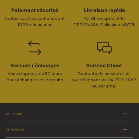
Paiement sécurisé
Livraison rapide
Toutes vos transactions sont
Par Chronopost 24h,
100% sécurisées
DPD 24/48h, Colissimo 48/72h
Retours / échanges
Service Client
Vous disposez de 30 jours
Contactez le service client
pour échanger vos produits
par téléphone au 04 77 21 13 67
ou par email
RC TEAM
ZA du Pinay 2 - 42700 Firminy
A PROPOS
Horaires du standard téléphonique