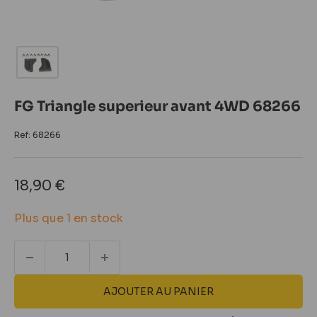
FG Triangle superieur avant 4WD 68266
Ref:
68266
Prix
18,90 €
réduit
Plus que 1 en stock
AJOUTER AU PANIER