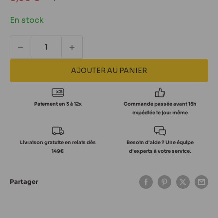
normal
réduit
En stock
AJOUTER AU PANIER
Paiement en 3 à 12x
Commande passée avant 15h
expédiée le jour même
Livraison gratuite en relais dès
Besoin d'aide ? Une équipe
149€
d'experts à votre service.
Partager