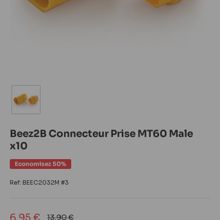
Beez2B Connecteur Prise MT60 Male
x10
Economisez 50%
Ref:
BEEC2032M #3
Prix
6,95 €
Prix
13,90 €