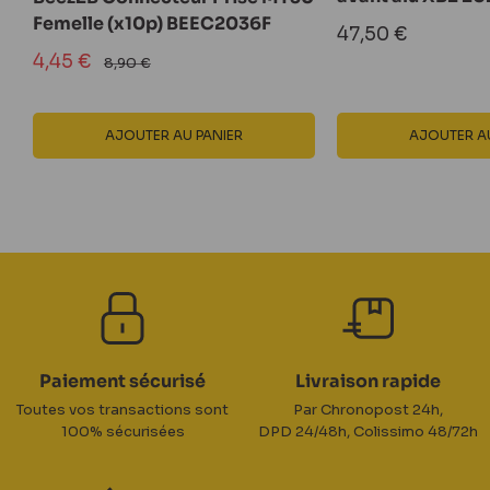
Femelle (x10p) BEEC2036F
Prix
47,50 €
réduit
Prix
4,45 €
Prix
8,90 €
normal
réduit
AJOUTER AU PANIER
AJOUTER AU
Paiement sécurisé
Livraison rapide
Toutes vos transactions sont
Par Chronopost 24h,
100% sécurisées
DPD 24/48h, Colissimo 48/72h