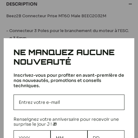
DESCRIPTION
Beez2B Connecteur Prise MT60 Male BEEC2032M
- Connecteur 3 Poles pour le branchement du moteur à l'ESC.
- ø 3.5mm
- Inclus 10 Males + 10 manchons
NE MANQUEZ AUCUNE
Voir plus
NOUVEAUTÉ
Inscrivez-vous pour profiter en avant-première de
LA MARQUE BEEZ2 B
nos nouveautés, promotions et conseils
techniques.
Renseignez votre anniversaire pour recevoir une
surprise le jour J ! 🎁
Beez2B Connecteur Prise MT60 Male BEEC2032M