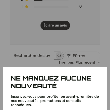
1
0
Écrire un avis
Filtres
Rechercher
Trier par
:
Plus récent
des
avis
NE MANQUEZ AUCUNE
NOUVEAUTÉ
Correct convient a mes
attentes
Inscrivez-vous pour profiter en avant-première de
Identique a lorigine
nos nouveautés, promotions et conseils
techniques.
Sylvain A. 🇫🇷
Acheteur vérifié