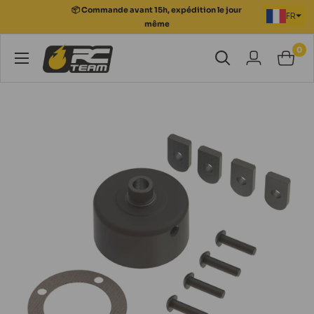
Passer
📦 Commande avant 15h, expédition le jour
FR
au
même
contenu
0
RC
Team
Modélisme