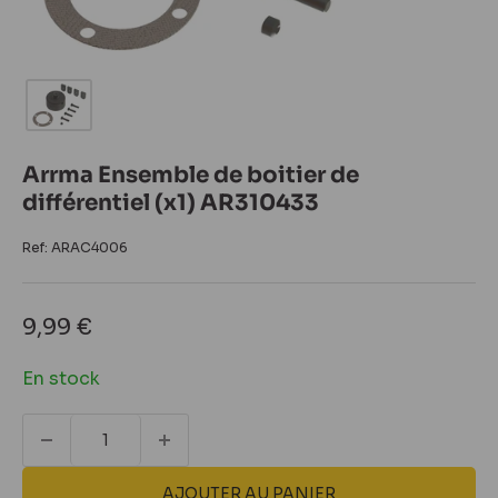
Arrma Ensemble de boitier de
différentiel (x1) AR310433
Ref:
ARAC4006
Prix
9,99 €
réduit
En stock
AJOUTER AU PANIER