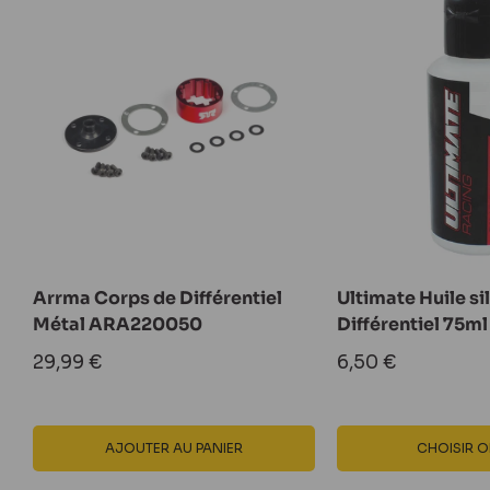
Arrma Corps de Différentiel
Ultimate Huile si
Métal ARA220050
Différentiel 75ml
Prix
Prix
29,99 €
6,50 €
réduit
réduit
AJOUTER AU PANIER
CHOISIR O