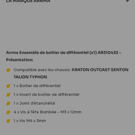
LA MARQUE ARRMA
Arrma Ensemble de boitier de différentiel (x1) AR310433 -
Trouvez votre prochain modèle de
voiture radiocommandée
Présentation:
ARRMA RC
! Conçus pour offrir des performances extrêmes,
Compatible avec les chassis:
KRATON OUTCAST SENTON
une durabilité à toute épreuve et une maniabilité inégalée, les
TALION TYPHON
modèles ARRMA RC sont parfaits pour les modélistes
1 x Boitier de différentiel
exigeants. Découvrez la gamme de
voitures
,
trucks
et
buggies
1 x Insert de boitier de différentiel
Arrma RC : Senton, Kraton, Mojave, Limitless, Granite,
Notorious, Infraction, Big Rock, Typhon, Outcast, Talion...
1 x Joint d'étanchéité
4 x Vis à Tête Bombée - M3 x 12mm
Tous nos produits Arrma
1 x Vis M4 x 3mm