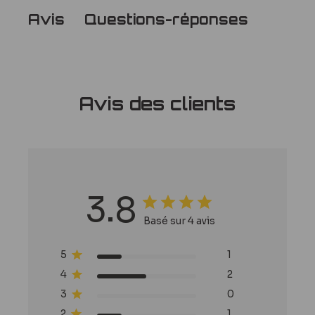
Questions-réponses
Avis
Avis
Questions
réponses
Avis des clients
3.8
Basé sur 4 avis
5
1
4
2
3
0
2
1