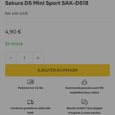
Sakura D5 Mini Sport SAK-D518
Ref:
SAK-D518
Prix
4,90 €
réduit
En stock
AJOUTER AU PANIER
Paiement en 3 à 12x
Commande passée avant 15h
expédiée le jour même
Livraison gratuite en relais dès
Besoin d'aide ? Une équipe
149€
d'experts à votre service.