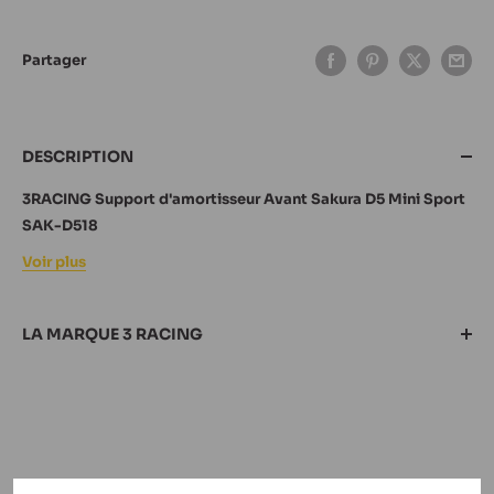
Partager
DESCRIPTION
3RACING Support d'amortisseur Avant Sakura D5 Mini Sport
SAK-D518
Voir plus
LA MARQUE 3 RACING