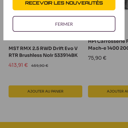
RECEVOIR LES NOUVEAUTÉS
FERMER
HPI Carrosserie
Mach-e 1400 2
MST RMX 2.5 RWD Drift Evo V
RTR Brushless Noir 533914BK
Prix
75,90 €
réduit
Prix
413,91 €
Prix
459,90 €
normal
réduit
AJOUTER AU PANIER
AJOUTER AU