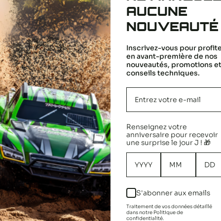
AUCUNE
FPV 220 Crossking Competition Racer Carbon
NOUVEAUTÉ
arm
Inscrivez-vous pour profit
Sale
3,95 €
Regular
7,90 €
en avant-première de nos
price
price
nouveautés, promotions e
In stock
conseils techniques.
ADD TO CART
Renseignez votre
anniversaire pour recevoir
une surprise le jour J ! 🎁
S'abonner aux emails
Quick delivery
Returns/exchan
Traitement de vos données détaillé
y Chronopost 24h,
You have 30 day
dans notre Politique de
confidentialité.