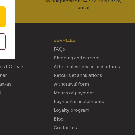
oducts
by telephone on 04 77 21 13 67 or by
email
SERVICES
FAQs
Shipping and carriers
des RC Team
After-sales service and returns
rner
Retours et annulations
raxxas
withdrawal form
JI
Means of payment
Payment in instalments
Loyalty program
Blog
Contact us