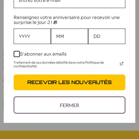
Renseignez votre anniversaire pour recevoir une
surprise le jour J ! 🎁
Rush Pneus + Jantes 7
S'abonner aux emails
Espigões 1/10 32X VR3
Traitement de vos données détaillé dans notre Politique de
confidentialité.
RU-0868a
Preço
29,90 €
RECEVOIR LES NOUVEAUTÉS
reduzido
Voltar em breve
VOLTAR EM BREVE
FERMER