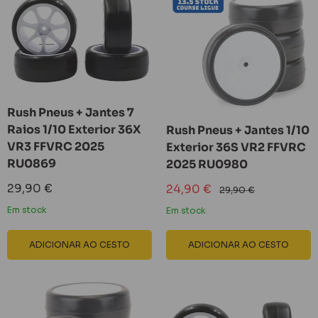
Rush Pneus + Jantes 7
Raios 1/10 Exterior 36X
Rush Pneus + Jantes 1/10
VR3 FFVRC 2025
Exterior 36S VR2 FFVRC
RU0869
2025 RU0980
Preço
29,90 €
Preço
24,90 €
Preço
29,90 €
reduzido
reduzido
normal
Em stock
Em stock
ADICIONAR AO CESTO
ADICIONAR AO CESTO