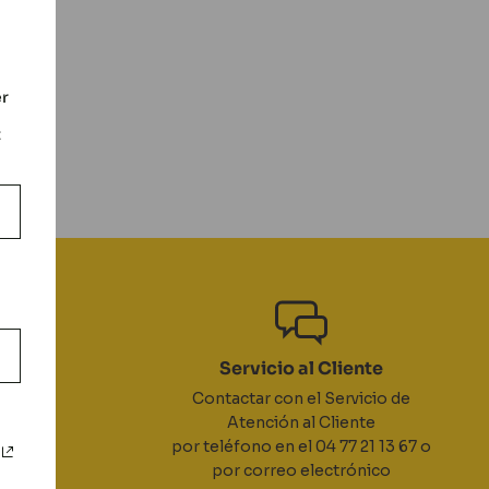
er
t
mbios
Servicio al Cliente
as
Contactar con el Servicio de
ductos
Atención al Cliente
por teléfono en el 04 77 21 13 67 o
por correo electrónico