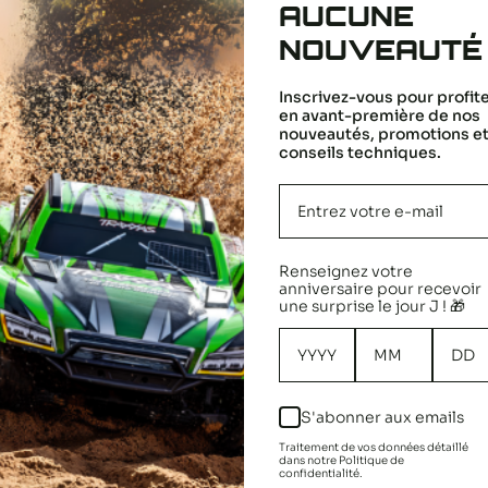
AUCUNE
Precio
3,95 €
Precio
7,90 €
de
habitual
NOUVEAUTÉ
venta
Solo queda 1 unidad
Inscrivez-vous pour profit
en avant-première de nos
AÑADIR AL CARRITO
nouveautés, promotions e
conseils techniques.
Renseignez votre
anniversaire pour recevoir
une surprise le jour J ! 🎁
Entrega rápida
Devoluciones / ca
r Chronopost 24h,
Dispones de 30 dí
S'abonner aux emails
/48h, Colissimo 48/72h
para cambiar tus pro
Traitement de vos données détaillé
dans notre Politique de
confidentialité.