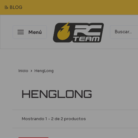
Ir
📝 BLOG
directamente
al
RC
contenido
Menú
Team
Modélisme
Inicio
HengLong
HENGLONG
Mostrando 1 - 2 de 2 productos