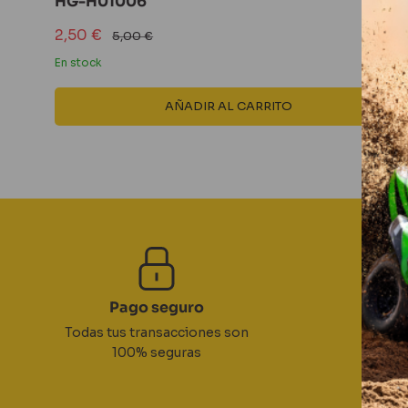
HG-H01006
Precio
2,50 €
Precio
5,00 €
de
habitual
venta
En stock
AÑADIR AL CARRITO
Pago seguro
Todas tus transacciones son
Po
100% seguras
DPD 24