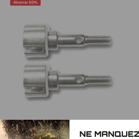
Ahorrar 50%
HG Eje de rueda P401/402/601 HG-W-02010
NE MANQUE