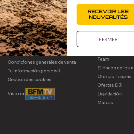
RECEVOIR LES
NOUVEAUTÉS
A PROPOS
LA BOUTIQUE
¿Quiénes somos?
Novedades
FERMER
El equipo
Preordenes
Reclutamiento
Códigos promoc
Team
Condiciones generales de venta
El rincón de los 
Tu información personal
Ofertas Traxxas
Gestion des cookies
Ofertas DJI
Visto en
Liquidación
Marcas